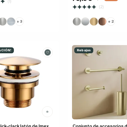
(1)
(2)
+ 3
+ 2
ACIÓN!
Rebajas
lick-clack latón de Imex
Conjunto de accesorios 