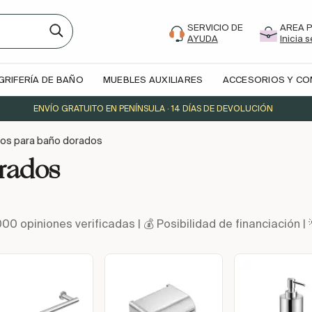
SERVICIO DE
AREA 
AYUDA
Inicia 
GRIFERÍA DE BAÑO
MUEBLES AUXILIARES
ACCESORIOS Y C
ENVÍO GRATUITO EN PENÍNSULA · 14 DÍAS DE DEVOLUCIÓN
os para baño dorados
rados
000 opiniones verificadas | 💰 Posibilidad de financiació