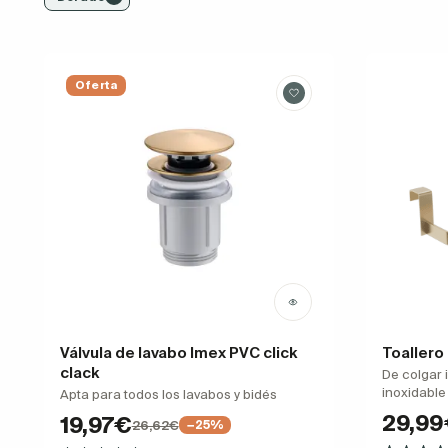
Oferta
Válvula de lavabo Imex PVC click
Toallero
clack
De colgar 
inoxidable
Apta para todos los lavabos y bidés
29,9
19,97€
26,62€
−25%