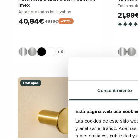
Imex
Estilo mod
Apto para todos los lavabos
21,99
40,84€
48,16€
−15%
+ 6
Rebajas
Rebajas
Consentimiento
Esta página web usa cookie
Las cookies de este sitio we
y analizar el tráfico. Ademá
redes sociales, publicidad y