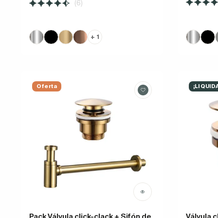
(6)
+ 1
Oferta
¡LIQUID
Pack Válvula click-clack + Sifón de
Válvula c