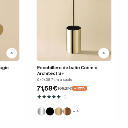
ogic
Escobillero de baño Cosmic
Architect S+
9x9x38.7cm a suelo
71,58€
105,27€
−32%
(1)
+ 4