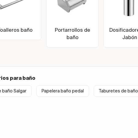
Toalleros baño
Portarrollos de
Dosificador
baño
Jabón
ios para baño
e baño Salgar
Papelera baño pedal
Taburetes de baño