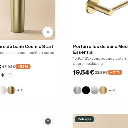
ero de baño Cosmic Start
Portarrollos de baño Me
Essential
 cm a suelo con opción a pared
15.9x7.25x5cm, pegado y atorni
acero inoxidable
€
45,98€
−32%
19,54€
22,99€
−15%
(3)
+ 1
+ 2
Rebajas