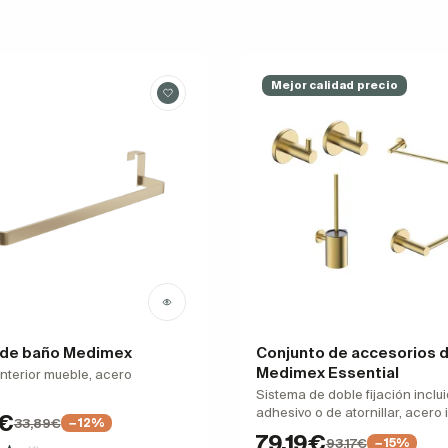
Mejor calidad precio
 de baño Medimex
Conjunto de accesorios 
Medimex Essential
interior mueble, acero
Sistema de doble fijación inclui
adhesivo o de atornillar, acero
9€
33,89€
−12%
79,19€
93,17€
−15%