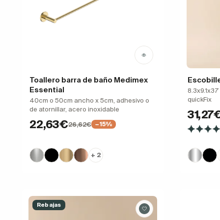
Toallero barra de baño Medimex
Escobill
Essential
8.3x9.1x37
quickFix
40cm o 50cm ancho x 5cm, adhesivo o
de atornillar, acero inoxidable
31,27
22,63€
26,62€
−15%
+ 2
Rebajas