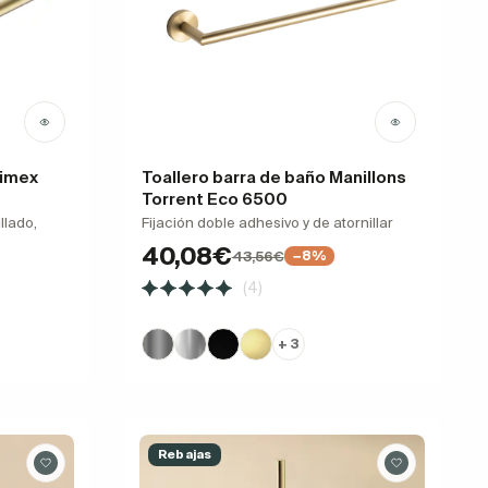
dimex
Toallero barra de baño Manillons
Torrent Eco 6500
llado,
Fijación doble adhesivo y de atornillar
40,08€
43,56€
−8%
(4)
+ 3
Rebajas