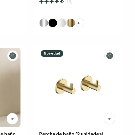
(4)
+ 1
Novedad
de baño
Percha de baño (2 unidades)