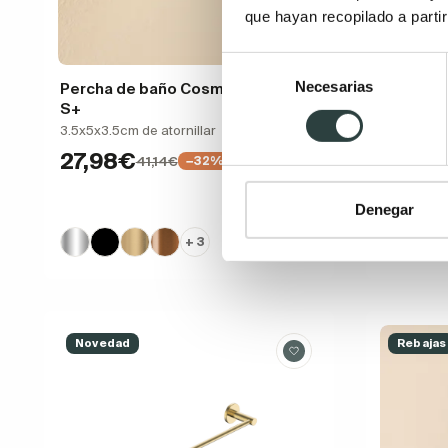
que hayan recopilado a parti
Selección
Necesarias
de
Percha de baño Cosmic Architect
Toallero
S+
Architec
consentimiento
3.5x5x3.5cm de atornillar
40x5.5x5.5
27,98€
54,3
41,14€
−32%
Denegar
+ 3
Novedad
Rebajas