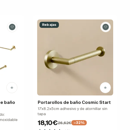
Rebajas
de baño
Portarollos de baño Cosmic Start
17x8.2x5cm adhesivo y de atornillar sin
tapa
do:
 inoxidable
18,10€
26,62€
−32%