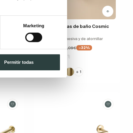
Marketing
es)
Pack 2 Perchas de baño Cosmic
Start
 fijación
5x4.4x5cm adhesiva y de atornillar
noxidable
23,86€
35,09€
−32%
(1)
Permitir todas
+ 1