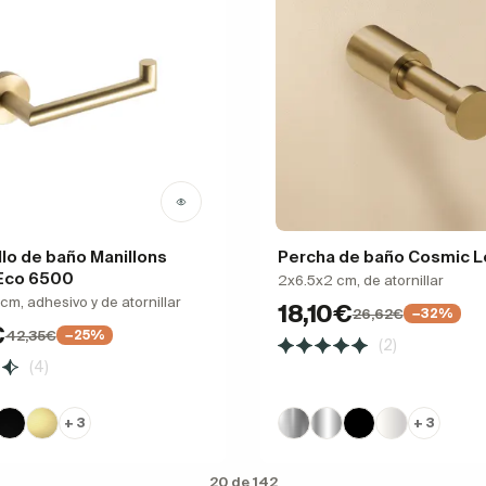
llo de baño Manillons
Percha de baño Cosmic L
 Eco 6500
2x6.5x2 cm, de atornillar
cm, adhesivo y de atornillar
18,10€
26,62€
−32%
€
42,35€
−25%
(2)
(4)
+ 3
+ 3
20 de 142