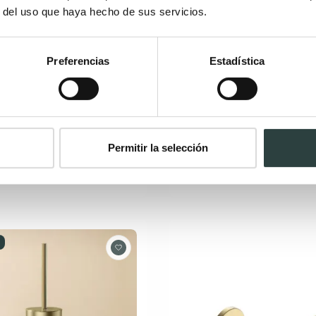
r del uso que haya hecho de sus servicios.
Preferencias
Estadística
 de baño Cosmic
Percha de baño (2 unidad
t S+
Medimex Time
cm de atornillar
2.4x5x4.7 cm, doble sistema de
pegado y de atornillar, acero i
0€
79,86€
−32%
37,03€
43,56€
−15%
(3)
Permitir la selección
+ 3
+ 2