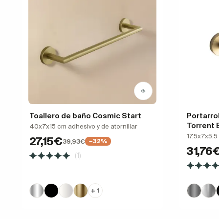
Toallero de baño Cosmic Start
Portarro
Torrent
40x7x15 cm adhesivo y de atornillar
17.5x7x5.5 
27,15€
39,93€
−32%
31,76
(1)
+ 1