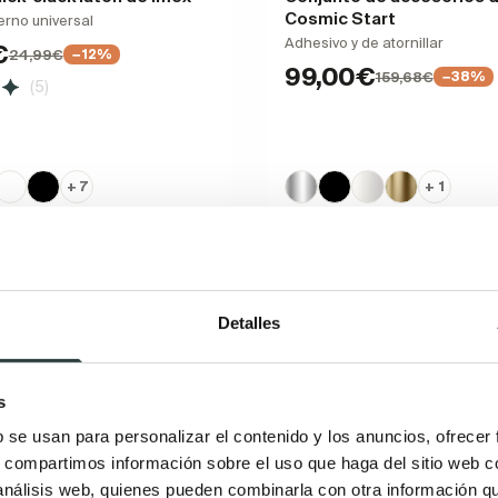
Cosmic Start
erno universal
Adhesivo y de atornillar
€
24,99€
−12%
99,00€
159,68€
−38%
(5)
+ 7
+ 1
Novedad
Detalles
s
b se usan para personalizar el contenido y los anuncios, ofrecer
s, compartimos información sobre el uso que haga del sitio web 
 análisis web, quienes pueden combinarla con otra información q