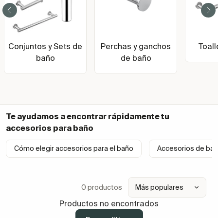
Conjuntos y Sets de
Perchas y ganchos
Toal
baño
de baño
Te ayudamos a encontrar rápidamente tu
accesorios para baño
Cómo elegir accesorios para el baño
Accesorios de bañ
0 productos
Productos no encontrados