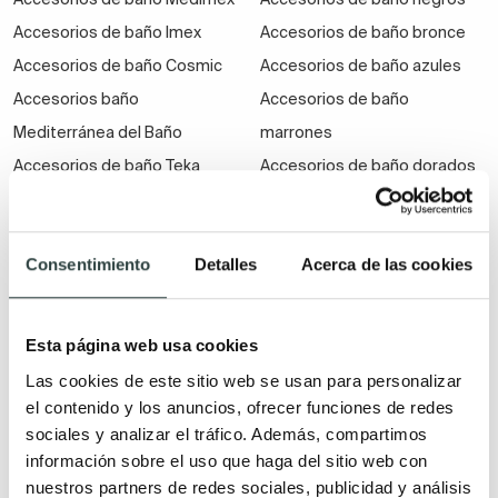
Accesorios de baño Imex
Accesorios de baño bronce
Accesorios de baño Cosmic
Accesorios de baño azules
Accesorios baño
Accesorios de baño
Mediterránea del Baño
marrones
Accesorios de baño Teka
Accesorios de baño dorados
Accesorios de baño Tres
Accesorios de baño oro rosa
Accesorios de baño Manillons
Accesorios de baño blancos
Consentimiento
Detalles
Acerca de las cookies
Accesorios de baño Roca
Elementos especiales
Material
Esta página web usa cookies
Accesorios de baño
Accesorios de baño de resina
Las cookies de este sitio web se usan para personalizar
el contenido y los anuncios, ofrecer funciones de redes
adhesivos
(Gel Coat)
sociales y analizar el tráfico. Además, compartimos
Accesorios de baño
Accesorios de baño de
información sobre el uso que haga del sitio web con
económicos
madera
nuestros partners de redes sociales, publicidad y análisis