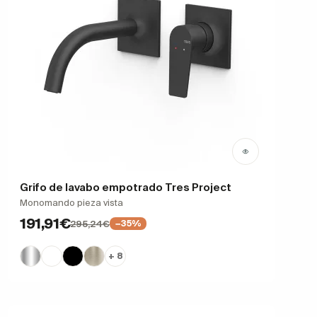
Grifo de lavabo empotrado Tres Project
Monomando pieza vista
191,91€
295,24€
−35%
+ 8