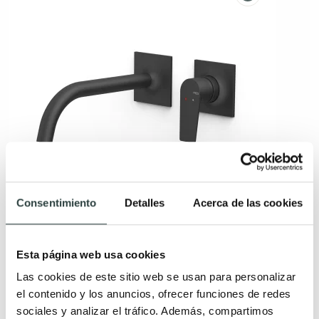
Consentimiento
Detalles
Acerca de las cookies
Grifo de lavabo empotrado Tres Project
Esta página web usa cookies
Monomando pieza vista caño largo
200,56€
Las cookies de este sitio web se usan para personalizar
308,55€
−35%
el contenido y los anuncios, ofrecer funciones de redes
+ 8
sociales y analizar el tráfico. Además, compartimos