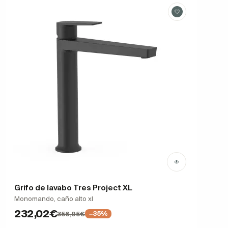
Grifo de lavabo Tres Project XL
Monomando, caño alto xl
232,02€
356,95€
−35%