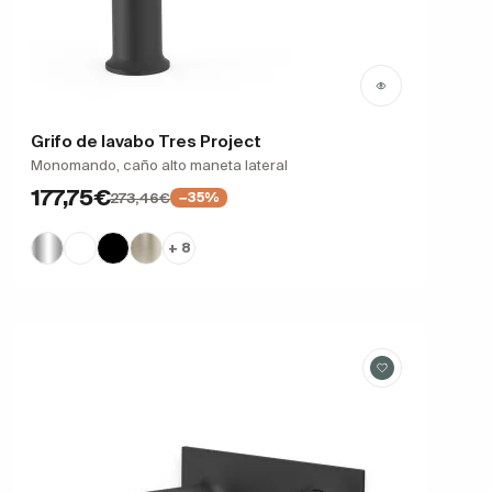
Grifo de lavabo Tres Project
Monomando, caño alto maneta lateral
177,75€
273,46€
−35%
+ 8