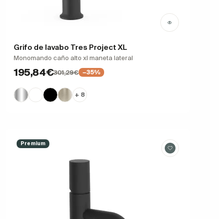
Grifo de lavabo Tres Project XL
Monomando caño alto xl maneta lateral
195,84€
301,29€
−35%
+ 8
Premium