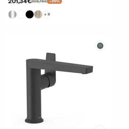
201,34€
309,76€
−35%
+ 8