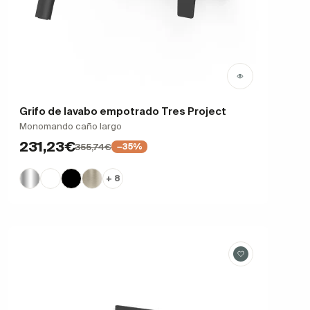
Grifo de lavabo empotrado Tres Project
Monomando caño largo
231,23€
355,74€
−35%
+ 8