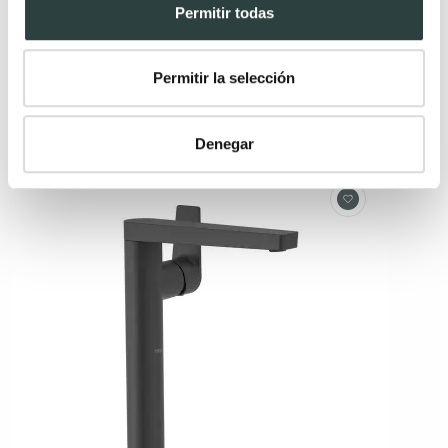
Permitir todas
Blanco mate, monomando, caño alto
172,55€
278,30€
−38%
Permitir la selección
+ 5
Denegar