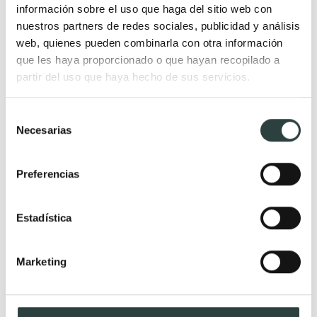
información sobre el uso que haga del sitio web con
nuestros partners de redes sociales, publicidad y análisis
web, quienes pueden combinarla con otra información
que les haya proporcionado o que hayan recopilado a
Premium
partir del uso que haya hecho de sus servicios.
Selección
Necesarias
de
consentimiento
Preferencias
Estadística
Marketing
Grifo de lavabo Tres Study Exclusive