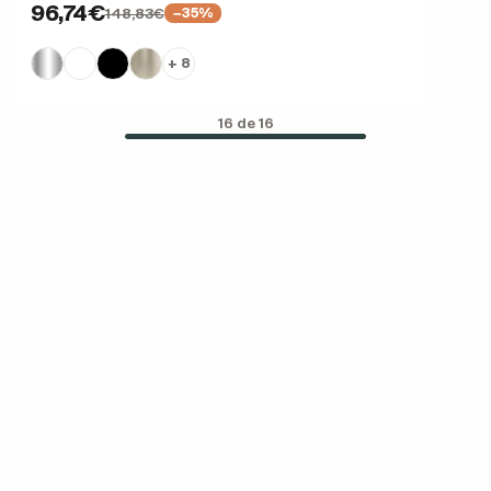
96,74€
148,83€
−35%
+ 8
16 de 16