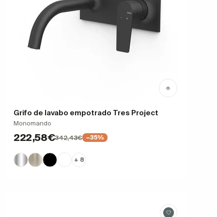
Grifo de lavabo empotrado Tres Project
Monomando
222,58€
342,43€
−35%
+ 8