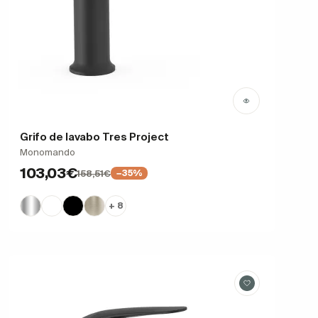
Grifo de lavabo Tres Project
Monomando
103,03€
158,51€
−35%
+ 8