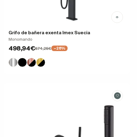
Grifo de bañera exenta Imex Suecia
Monomando
498,94€
674,25€
−26%