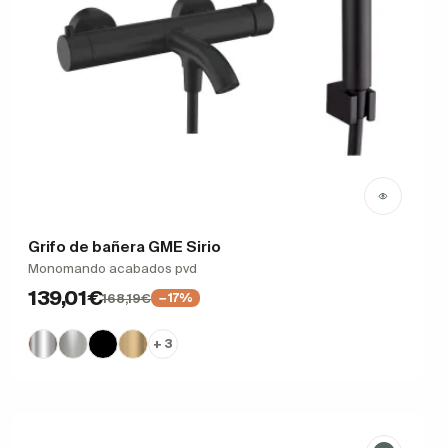
Grifo de bañera GME Sirio
Monomando acabados pvd
139,01€
168,19€
−17%
+ 3