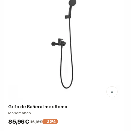
Grifo de Bañera Imex Roma
Monomando
85,96€
116,16€
−26%