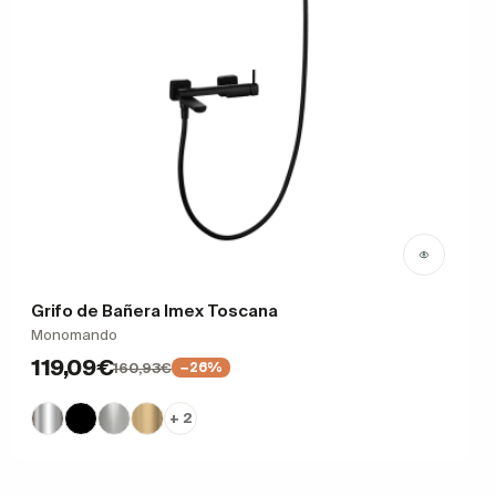
Grifo de Bañera Imex Toscana
Monomando
119,09€
160,93€
−26%
+ 2