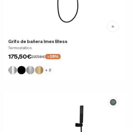
Grifo de bañera Imex Bless
Termostático
175,50€
237,16€
−26%
+ 2