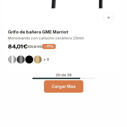
Grifo de bañera GME Marriot
Monomando con cartucho cerámico 25mm
84,01€
101,64€
−17%
+ 3
20 de 26
Cargar Mas