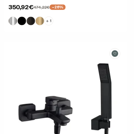
350,92€
474,22€
−26%
+ 1