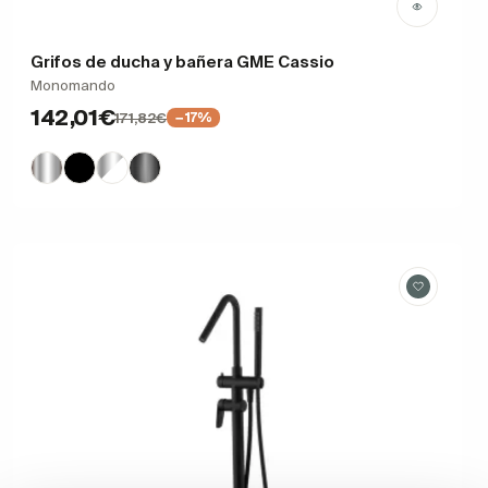
Grifos de ducha y bañera GME Cassio
Monomando
142,01€
171,82€
−17%