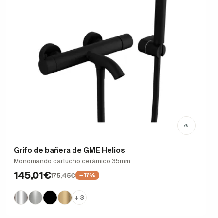
Grifo de bañera de GME Helios
Monomando cartucho cerámico 35mm
145,01€
175,45€
−17%
+ 3