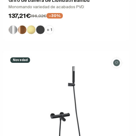
Grifo de bañera de Lluvibath Bambú
Monomando variedad de acabados PVD
137,21€
196,02€
−30%
+ 1
Novedad