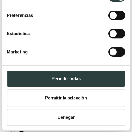
consentimiento
Preferencias
Estadística
Marketing
Permitir todas
Permitir la selección
Grifo de bañera Lluvibath Tívoli
Monomando
87,45€
119,79€
−27%
Denegar