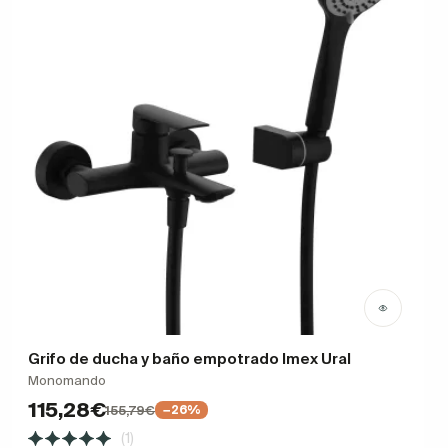
Grifo de ducha y baño empotrado Imex Ural
Monomando
115,28€
155,79€
−26%
(1)