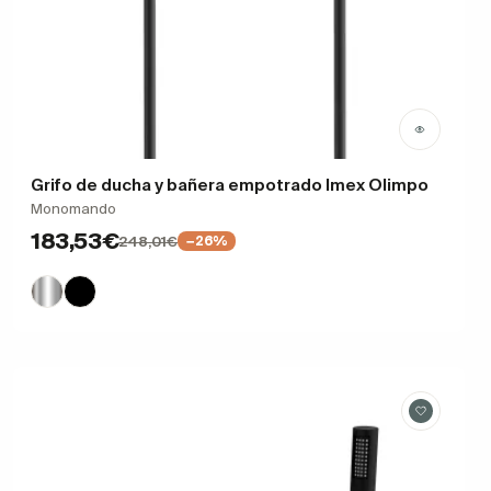
Grifo de ducha y bañera empotrado Imex Olimpo
Monomando
183,53€
248,01€
−26%