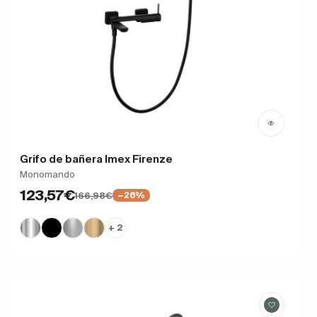
Grifo de bañera Imex Firenze
Monomando
123,57€
166,98€
−26%
+ 2