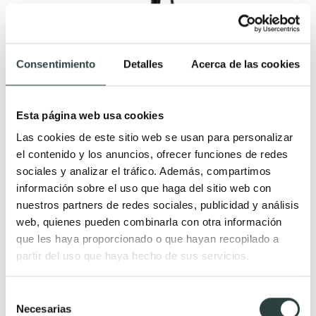
Consentimiento
Detalles
Acerca de las cookies
Esta página web usa cookies
Las cookies de este sitio web se usan para personalizar
Grifo de bañera exenta Imex Bélgica
el contenido y los anuncios, ofrecer funciones de redes
Monomando
sociales y analizar el tráfico. Además, compartimos
351,00€
474,32€
−26%
información sobre el uso que haga del sitio web con
nuestros partners de redes sociales, publicidad y análisis
web, quienes pueden combinarla con otra información
que les haya proporcionado o que hayan recopilado a
partir del uso que haya hecho de sus servicios.
Selección
Necesarias
de