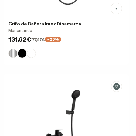
Grifo de Bañera Imex Dinamarca
Monomando
131,62€
177,87€
−26%