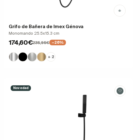
Grifo de Bañera de Imex Génova
Monomando 25.5x15.3 cm
174,60€
235,95€
−26%
+ 2
Novedad