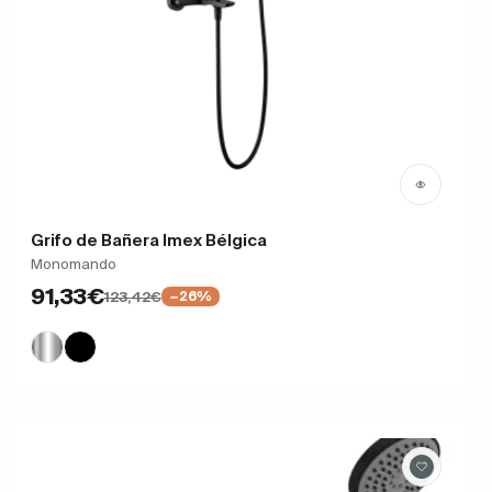
Grifo de Bañera Imex Bélgica
Monomando
91,33€
123,42€
−26%