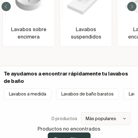
Lavabos sobre
Lavabos
L
encimera
suspendidos
enc
Te ayudamos a encontrar rápidamente tu
lavabos
de baño
Lavabos a medida
Lavabos de baño baratos
Lav
0 productos
Productos no encontrados