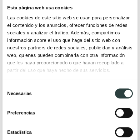
modernos
Esta página web usa cookies
Lavabos encimera
Las cookies de este sitio web se usan para personalizar
suspendidos
el contenido y los anuncios, ofrecer funciones de redes
Lavabos pedestal
sociales y analizar el tráfico. Además, compartimos
información sobre el uso que haga del sitio web con
Lavabos de pie modernos
nuestros partners de redes sociales, publicidad y análisis
Lavabos de baño baratos
web, quienes pueden combinarla con otra información
Lavabos a medida
que les haya proporcionado o que hayan recopilado a
Lavabos ecológicos
partir del uso que haya hecho de sus servicios.
Lavabos de lujo
Selección
Necesarias
de
Lavabos de mármol para baño
Lavabos para baños
consentimiento
Lavabos de mármol rústicos
pequeños
Preferencias
Lavabos modernos de
Lavabos pequeños redondos
mármol
Lavabos rectangulares
Estadística
Lavabos de mármol grises
pequeños