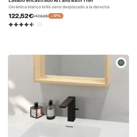
Lavabo encastrado Art and Bath Thin
Cerámica blanco brillo seno desplazado a la derecha
122,52€
147,62€
−17%
(3)