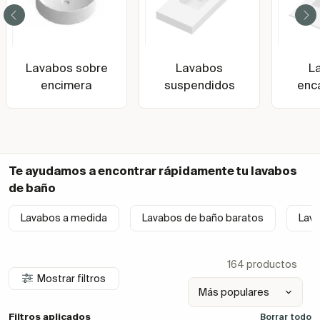
Lavabos sobre
Lavabos
L
encimera
suspendidos
enc
Te ayudamos a encontrar rápidamente tu
lavabos
de baño
Lavabos a medida
Lavabos de baño baratos
Lav
164 productos
Mostrar filtros
Filtros aplicados
Borrar todo