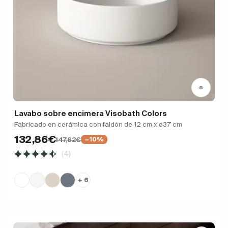
Lavabo sobre encimera Visobath Colors
Fabricado en cerámica con faldón de 12 cm x ø37 cm
132,86€
147,62€
−10%
(4)
+ 6