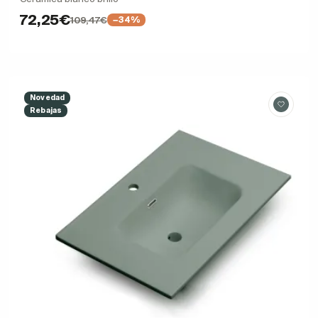
72,25€
109,47€
−34%
Novedad
Rebajas