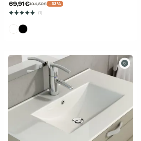
69,91€
104,50€
−33%
(1)