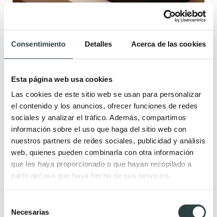
Consentimiento
Detalles
Acerca de las cookies
Lavabo sobre encimera Coycama Tre 50 color
cerámica, 51 cm x 35 cm x 12 cm
Esta página web usa cookies
190,82€
229,90€
−17%
Las cookies de este sitio web se usan para personalizar
el contenido y los anuncios, ofrecer funciones de redes
+ 14
sociales y analizar el tráfico. Además, compartimos
información sobre el uso que haga del sitio web con
nuestros partners de redes sociales, publicidad y análisis
web, quienes pueden combinarla con otra información
Novedad
que les haya proporcionado o que hayan recopilado a
partir del uso que haya hecho de sus servicios.
Selección
Necesarias
de