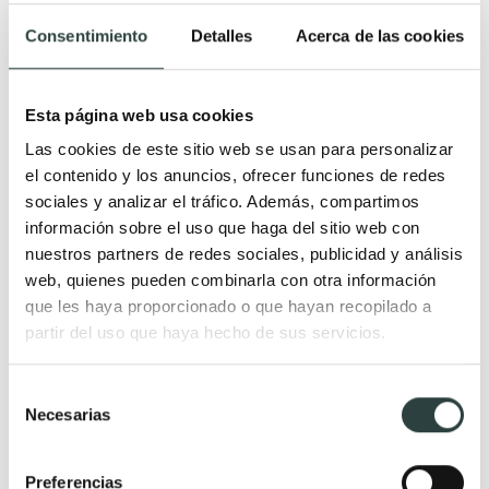
Lavabos grandes
Lavabos metálicos
Consentimiento
Detalles
Acerca de las cookies
Lavabos de madera
Lavabos de cemento
Lavabos de terrazo
Esta página web usa cookies
Las cookies de este sitio web se usan para personalizar
el contenido y los anuncios, ofrecer funciones de redes
Tipo de lavabo
Lavabos de piedra natural
sociales y analizar el tráfico. Además, compartimos
Lavabos para baños
Lavabos modernos de piedra
información sobre el uso que haga del sitio web con
nuestros partners de redes sociales, publicidad y análisis
pequeños
Lavabo de piedra rectangular
web, quienes pueden combinarla con otra información
Lavabos de un seno con dos
Lavabos de piedra natural
que les haya proporcionado o que hayan recopilado a
grifos
ovalados
partir del uso que haya hecho de sus servicios.
Lavabos sobre encimera
Lavabos de piedra rústicos
Lavabos encastrados
Lavabos de piedra baratos
Selección
Necesarias
Lavabo doble
Lavabos de piedra beige
de
consentimiento
Lavabos dobles modernos
Lavabos de piedra gris
Preferencias
Lavabos dobles baratos
Lavabos de piedra negros