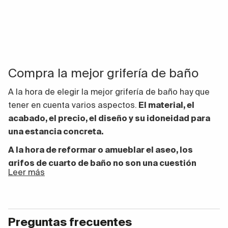
Compra la mejor grifería de baño
A la hora de elegir la mejor grifería de baño hay que
tener en cuenta varios aspectos.
El material, el
acabado, el precio, el diseño y su idoneidad para
una estancia concreta.
A la hora de reformar o amueblar el aseo, los
grifos de cuarto de baño no son una cuestión
Leer más
menor. Es cierto que a veces no se les da la
importancia debida
, pero tanto desde el punto de
vista funcional como del estético,
su relevancia es
altísima
.
Preguntas frecuentes