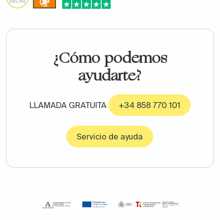
en grifos de cocina como de cuartos de baño, elegir
el acabado idóneo y con el estilo de la decoración
general es muy importante.
Los más habituales son los cromados o plateados
¿Cómo podemos
brillantes, los que más se ven. No obstante, en estos
ayudarte?
años se han popularizado otros acabados como
pueden
ser el negro mate, el blanco, el cobrizo o el
dorado.
LLAMADA GRATUITA
+34 858 770 101
¿Sabes de qué material y color quieres tus grifos
para el baño? Quizás te hagamos cambiar de
Servicio de ayuda
opinión o te ayudemos a decidirte si aún no lo has
hecho.
No infravalores la importancia del diseño y el
acabado de estas imprescindibles piezas. Antes
de nada, has de saber que, aunque el latón es el
material más habitual, el acero inoxidable es de