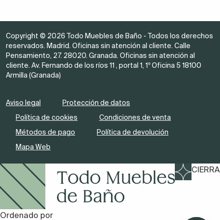
alta calidad
. Normalmente los de acero son más
caros, pero también más duraderos y resistentes a la
corrosión.
Copyright © 2026 Todo Muebles de Baño - Todos los derechos
reservados. Madrid. Oficinas sin atención al cliente. Calle
Grifos cromados brillantes
Pensamiento, 27. 28020. Granada. Oficinas sin atención al
cliente. Av. Fernando de los ríos 11 , portal 1, 1º Oficina 5 18100
Los más habituales son la grifería de baño cromados
Armilla (Granada)
con su
clásico acabado brillante
. Ahora bien, ¿por
qué siguen siendo los más comunes? Por un lado,
Aviso legal
Protección de datos
porque son los
más baratos
y por otro, porque
se
Política de cookies
Condiciones de venta
adaptan bien a cualquier estilo
de decoración o
Métodos de pago
Política de devolución
muebles de baño.
Mapa Web
También por su acabado brillo que, cuando se
mantiene de forma constante, irradia sensación
CIERRA
de
higiene y luminosidad
a la estancia. Es la misma
razón por la que los sanitarios de porcelana blanca
brillante siguen siendo los más habituales.
Ordenado por
Eso sí, las griferías de baño cromadas pueden ser