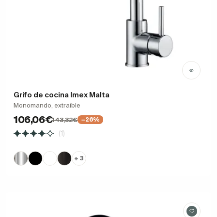
Grifo de cocina Imex Malta
Monomando, extraíble
106,06€
143,32€
−26%
(1)
+ 3