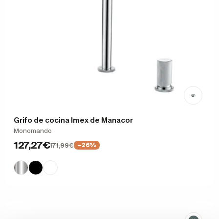
Grifo de cocina Imex de Manacor
Monomando
127,27€
171,99€
−26%