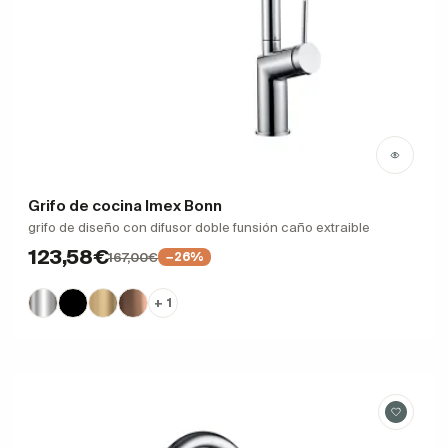
Grifo de cocina Imex Bonn
grifo de diseño con difusor doble funsión caño extraible
123,58€
167,00€
−26%
+ 1