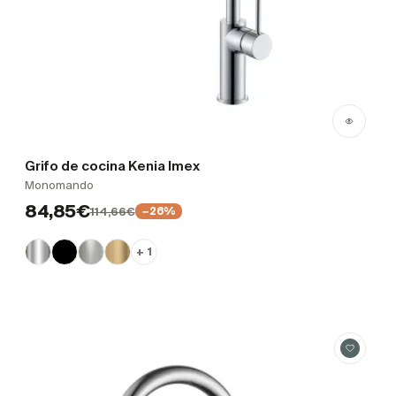
Grifo de cocina Kenia Imex
Monomando
84,85€
114,66€
−26%
+ 1