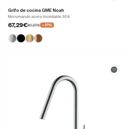
Grifo de cocina GME Noah
Monomando acero inoxidable 304
67,29€
81,07€
−17%