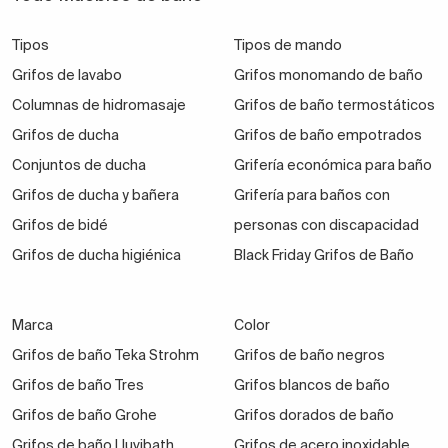
una reforma o un cambio.
Tipos
Tipos de mando
Grifos de lavabo
Grifos monomando de baño
Actualiza tus grifos, también de la cocina,
para
Columnas de hidromasaje
Grifos de baño termostáticos
adecuarlos a los nuevos tiempos.
Grifos de ducha
Grifos de baño empotrados
Conjuntos de ducha
Grifería económica para baño
Grifos de ducha y bañera
Grifería para baños con
Nuestra preciosa y resistente grifería para cocina
Grifos de bidé
personas con discapacidad
incluye prestaciones que te ayudarán a
ahorrar agua,
Grifos de ducha higiénica
Black Friday Grifos de Baño
fregar los platos o limpiar mejor las superficies.
Marca
Color
Grifos de cocina con aireador, caño extraíble o
Grifos de baño Teka Strohm
Grifos de baño negros
incluso una sofisticada grifería de cocina retráctil.
Grifos de baño Tres
Grifos blancos de baño
¡Echa un vistazo a todos los modelos!
Grifos de baño Grohe
Grifos dorados de baño
Grifos de baño Lluvibath
Grifos de acero inoxidable