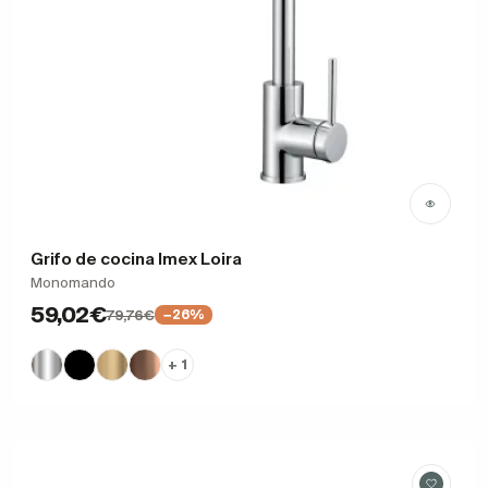
Grifo de cocina Imex Loira
Monomando
59,02€
79,76€
−26%
+ 1