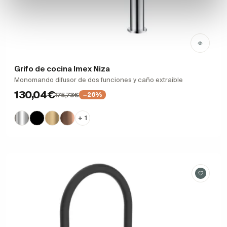
Grifo de cocina Imex Niza
Monomando difusor de dos funciones y caño extraible
130,04€
175,73€
−26%
+ 1