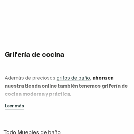
Grifería de cocina
Además de preciosos
grifos de baño
,
ahora en
nuestra tienda online también tenemos grifería de
cocina moderna y práctica.
Leer más
Grifos de las mejores
marcas nacionales
que ahora
también puedes elegir para decorar tu cocina tras
Todo Muebles de baño