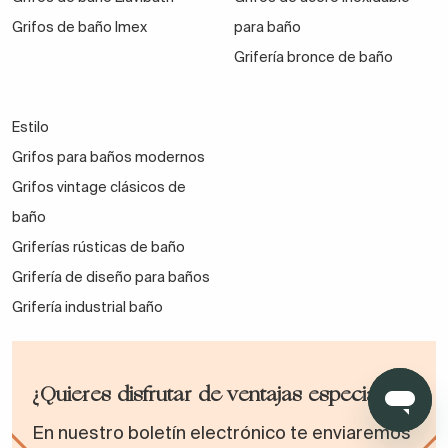
Grifos de baño Imex
para baño
Muchos diseños están en oferta y tienen descuentos
Grifería bronce de baño
increíbles. ¡Aprovecha para modernizar tu cocina
después del baño!
Estilo
Grifos para baños modernos
¿Qué tipo de grifo de cocina
Grifos vintage clásicos de
buscas?
baño
Griferías rústicas de baño
Grifería de diseño para baños
Con el caño recto, curvo, de algún acabado atrevido,
Grifería industrial baño
bicolores, de acción monomando y termostáticos, ¡los
grifos de cocina que ahora vendemos en la web te
encantarán!
¡Más aún por sus asequibles precios!
¿Quieres disfrutar de ventajas especiales?
En nuestro boletín electrónico te enviaremos