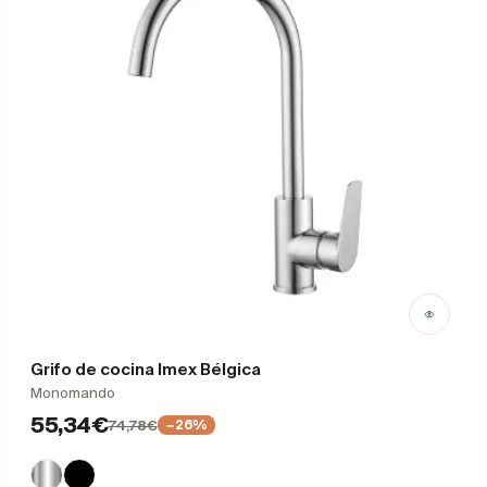
Grifo de cocina Imex Bélgica
Monomando
55,34€
74,78€
−26%