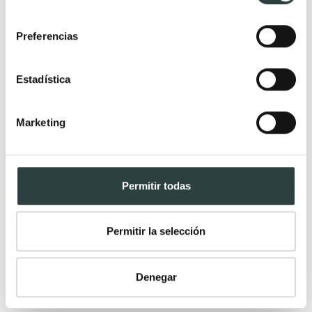
consentimiento
Preferencias
Estadística
Marketing
Permitir todas
Permitir la selección
Columna de baño Bruntec USE
en kit, color blanco mate 37 cm x 180 cm x 37 cm compuesta
por 1 puerta, con zócalo a suelo
Denegar
81,48€
119,83€
−32%