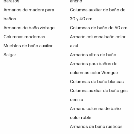
baratos
ancho
Todo para obtener el espacio que necesitamos para
Armarios de madera para
Columna auxiliar de baño de
los productos de limpieza o de baño, así como los
baños
30 y 40 cm
accesorios.
Armarios de baño vintage
Columnas de baño de 50 cm
Columnas modernas
Armario columna baño color
Muebles de baño auxiliar
azul
Decide
qué tipo de armarios multiusos necesitas
,
Salgar
toma medidas del espacio del que dispones o de la
Armarios altos de baño
pared donde quieres colocarlos.
Armarios para baños de
columnas color Wengué
Columnas de baño blancas
La mayoría de los nuestros son lacados blancos
Columna auxiliar de baño gris
mate, que conjuntan con todo y llenan la estancia de
ceniza
luz. Los tienes de mayor o menor capacidad,
Armario columna de baño
rectangulares y cuadrados, volados o con zócalo,
color roble
para apoyar en el suelo.
Armarios de baño rústicos