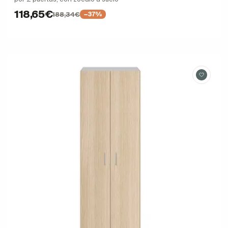
118,65€
188,34€
−37%