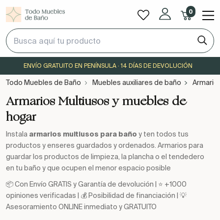
0
ENVÍO GRATUITO EN PENÍNSULA · 14 DÍAS DE DEVOLUCIÓN
Todo Muebles de Baño
Muebles auxiliares de baño
Armario
Armarios Multiusos y muebles de
hogar
Instala
armarios multiusos para baño
y ten todos tus
productos y enseres guardados y ordenados. Armarios para
guardar los productos de limpieza, la plancha o el tendedero
en tu baño y que ocupen el menor espacio posible
📦 Con Envío GRATIS y Garantía de devolución | ⭐ +1000
opiniones verificadas | 💰 Posibilidad de financiación | 💡
Asesoramiento ONLINE inmediato y GRATUITO