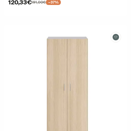
120,33€
191,00€
−37%