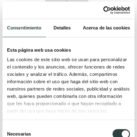
Consentimiento
Detalles
Acerca de las cookies
Esta página web usa cookies
Las cookies de este sitio web se usan para personalizar
Auxiliar de cocina con encimera roble canadian
el contenido y los anuncios, ofrecer funciones de redes
Bruntec Fast
sociales y analizar el tráfico. Además, compartimos
Blanco artrik, 1 hueco para microondas, 1 cajon, 2 puertas
información sobre el uso que haga del sitio web con
114,75€
182,15€
−37%
nuestros partners de redes sociales, publicidad y análisis
web, quienes pueden combinarla con otra información
que les haya proporcionado o que hayan recopilado a
partir del uso que haya hecho de sus servicios.
Selección
Necesarias
de