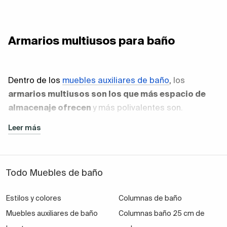
Armarios multiusos para baño
Dentro de los
muebles auxiliares de baño
,
los
armarios multiusos son los que más espacio de
almacenaje ofrecen
y más polivalentes son.
Leer más
Un
armario multiusos
puede tener muy diversas
medidas y tras sus puertas alojar varias baldas, que
Todo Muebles de baño
incluso pueden moverse para generar estantes de
mayor o menor altura.
Estilos y colores
Columnas de baño
Muebles auxiliares de baño
Columnas baño 25 cm de