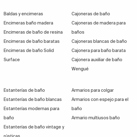
Baldas y encimeras
Armarios multiuso a precio económico
Cajoneras de baño
Encimeras baño madera
Cajoneras de madera para
Encimeras de baño de resina
baños
Los armarios o muebles auxiliares multiuso son
Encimeras de baño baratas
Cajoneras blancas de baño
bastante económicos cuando son marcas de diseño
Encimeras de baño Solid
Cajonera para baño barata
moderno y asequible las que los fabrican.
Es el caso
Surface
Cajonera auxiliar de baño
de Bruntec
, cuya línea de muebles multiusos para
Wengué
dar cabida a todos nuestros enseres de baño USE es
bastante barata.
Estanterías de baño
Armarios para colgar
Estanterías de baño blancas
Armarios con espejo para el
Se trata de media docena de modelos de diversa
Estanterías modernas para
baño
talla cuyos precios oscilan en torno a los 100 euros.
baño
Armario multiusos baño
Seguro que encuentras uno que se adapte a tu aseo y
Estanterías de baño vintage y
te permita guardar los útiles de limpieza.
rústicas