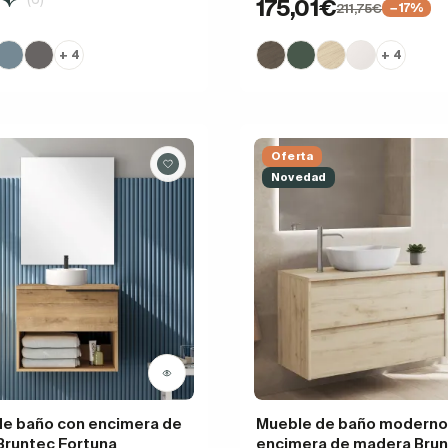
175,01€
211,75€
−17%
+ 4
+ 4
Oferta
Novedad
de baño con encimera de
Mueble de baño moderno
Bruntec Fortuna
encimera de madera Bru