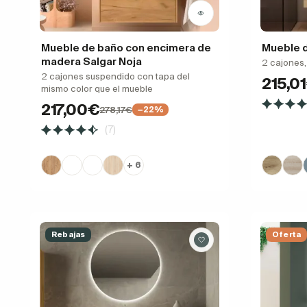
Mueble de baño con encimera de
Mueble d
madera Salgar Noja
2 cajones
2 cajones suspendido con tapa del
215,0
mismo color que el mueble
217,00€
278,17€
−22%
(7)
+ 6
Rebajas
Oferta