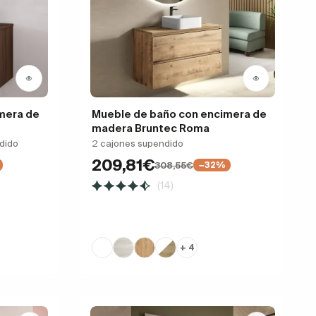
mera de
Mueble de baño con encimera de
madera Bruntec Roma
dido
2 cajones supendido
209,81€
308,55€
−32%
(14)
+ 4