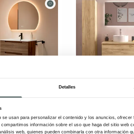
e baño Viso Kyoto
Mueble de baño para lav
Detalles
encimera Salgar Bequia n
 suspendido para lavabo
o
2 cajones suspendido
02€
248,98€
417,45€
−17%
363,00€
−31
s
(3)
(6)
b se usan para personalizar el contenido y los anuncios, ofrecer
s, compartimos información sobre el uso que haga del sitio web 
+ 8
+ 2
 análisis web, quienes pueden combinarla con otra información q