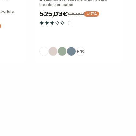
lacado, con patas
apertura
525,03€
635,25€
−17%
(1)
+ 16