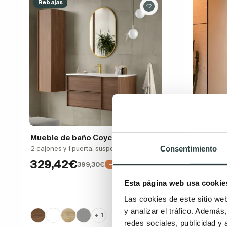
Rebajas
Mueble de baño Coycama Oslo
Mueble d
Consentimiento
2 cajones y 1 puerta, suspendido
2 cajones,
encastrad
329,42€
399,30€
−18%
345,
Esta página web usa cookie
Las cookies de este sitio we
y analizar el tráfico. Ademá
+ 1
redes sociales, publicidad y