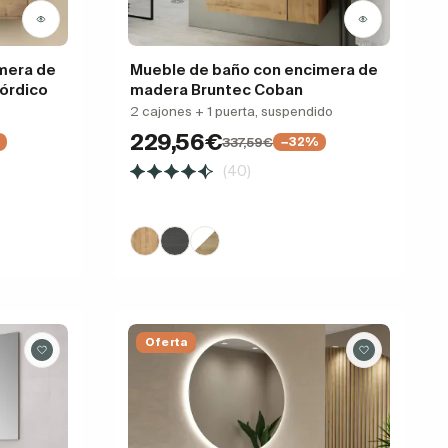
mera de
Mueble de baño con encimera de
órdico
madera Bruntec Coban
2 cajones + 1 puerta, suspendido
229,56€
337,59€
−32%
(40)
Oferta