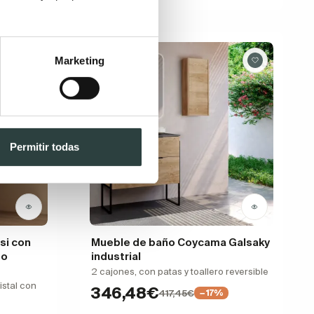
Rebajas
Marketing
Permitir todas
si con
Mueble de baño Coycama Galsaky
do
industrial
2 cajones, con patas y toallero reversible
ristal con
346,48€
417,45€
−17%