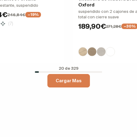
Oxford
1 estante, suspendido
suspendido con 2 cajones de 
4€
246,84€
−19%
total con cierre suave
(7)
189,90€
271,28€
−30%
20 de 329
Cargar Mas