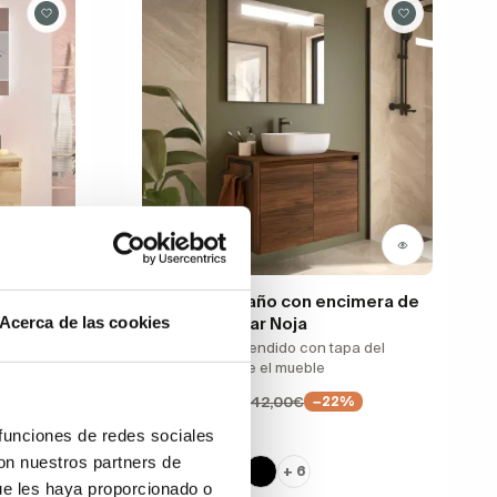
abo sobre
Mueble de baño con encimera de
Acerca de las cookies
órdico
madera Salgar Noja
2 puertas, suspendido con tapa del
mismo color que el mueble
%
188,76€
242,00€
−22%
 funciones de redes sociales
con nuestros partners de
+ 6
ue les haya proporcionado o