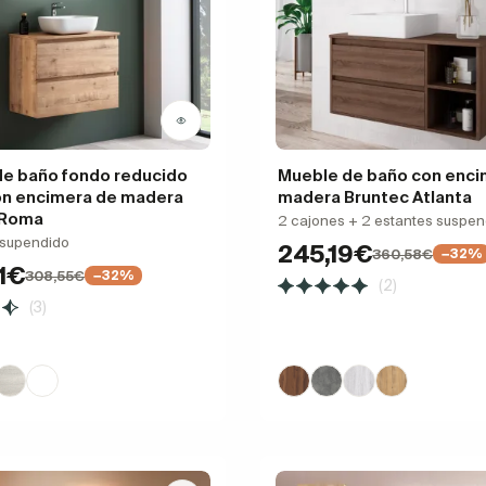
e baño fondo reducido
Mueble de baño con enci
on encimera de madera
madera Bruntec Atlanta
 Roma
2 cajones + 2 estantes suspen
 supendido
245,19€
360,58€
−32%
1€
308,55€
−32%
(2)
(3)