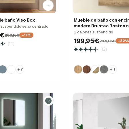
e baño Viso Box
Mueble de baño con enci
madera Bruntec Boston n
, suspendido seno centrado
2 cajones suspendido
1€
260,15€
−17%
199,95€
294,05€
−32%
(14)
(12)
+ 7
+ 1