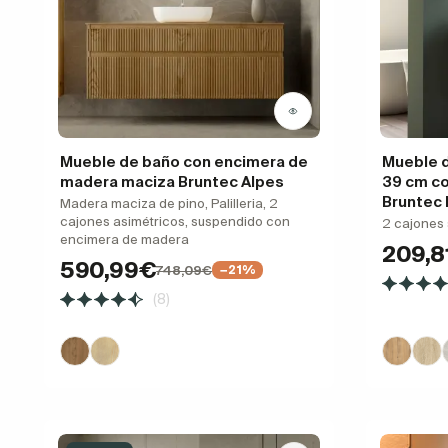
Mueble de baño con encimera de
Mueble d
madera maciza Bruntec Alpes
39 cm c
Bruntec
Madera maciza de pino, Palilleria, 2
cajones asimétricos, suspendido con
2 cajones
encimera de madera
209,8
590,99€
748,09€
−21%
(8)