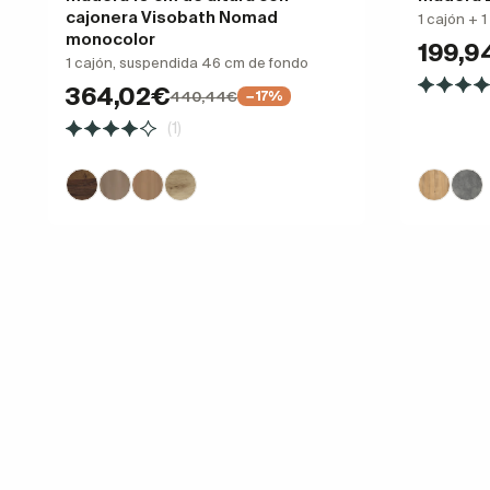
cajonera Visobath Nomad
1 cajón + 
monocolor
199,9
1 cajón, suspendida 46 cm de fondo
364,02€
440,44€
−17%
(1)