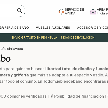
SERVICIO DE
AREA 
AYUDA
Inicia 
GRIFERÍA DE BAÑO
MUEBLES AUXILIARES
ACCESORIOS Y C
ENVÍO GRATUITO EN PENÍNSULA · 14 DÍAS DE DEVOLUCIÓN
año sin lavabo
abo
cta para quienes buscan
libertad total de diseño y funci
imera y grifería
que más se adapte a tu espacio y estilo. 
zar todo el conjunto. En Todomueblesdebaño encontrarás 
000 opiniones verificadas | 💰 Posibilidad de financiació