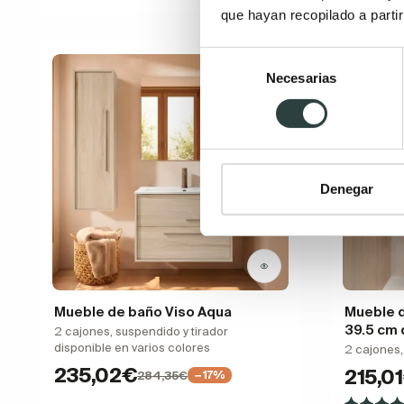
que hayan recopilado a parti
Selección
Necesarias
de
consentimiento
Denegar
Mueble de baño Viso Aqua
Mueble d
39.5 cm 
2 cajones, suspendido y tirador
disponible en varios colores
2 cajones
235,02€
215,0
284,35€
−17%