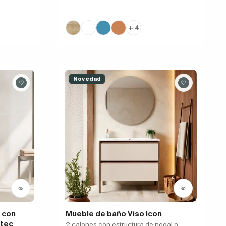
+ 4
Novedad
 con
Mueble de baño Viso Icon
ntec
2 cajones con estructura de nogal o