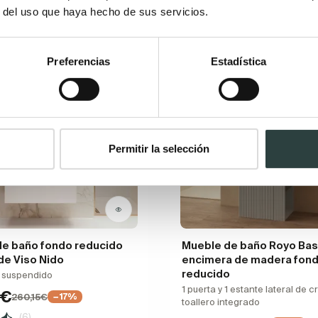
r del uso que haya hecho de sus servicios.
Novedad
Preferencias
Estadística
Permitir la selección
e baño fondo reducido
Mueble de baño Royo Bas
de Viso Nido
encimera de madera fon
reducido
, suspendido
1 puerta y 1 estante lateral de c
1€
260,15€
−17%
toallero integrado
(6)