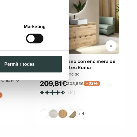
Marketing
 fondo
Mueble de baño con encimera de
Permitir todas
 Comet
madera Bruntec Roma
2 cajones supendido
o Onix F40
209,81€
308,55€
−32%
(14)
%
+ 4