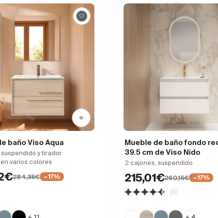
e baño Viso Aqua
Mueble de baño fondo re
39.5 cm de Viso Nido
 suspendido y tirador
 en varios colores
2 cajones, suspendido
2€
215,01€
284,35€
−17%
260,15€
−17%
(6)
+ 11
+ 4