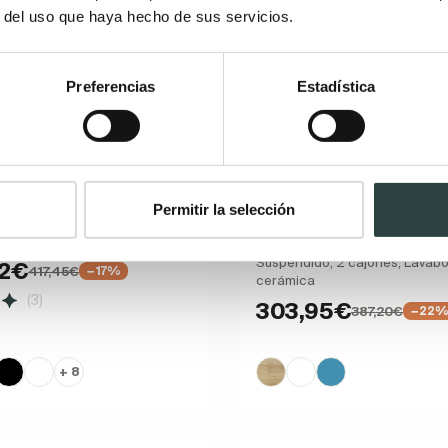
r del uso que haya hecho de sus servicios.
Preferencias
Estadística
e baño Viso Kyoto
Conjunto mueble de baño
Permitir la selección
reducido 39cm Coycama
 suspendido para lavabo
tirador negro
o
Suspendido, 2 cajones, Lavab
02€
417,45€
−17%
cerámica
(3)
303,95€
387,20€
−22
+ 8