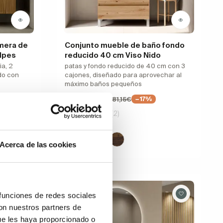
mera de
Conjunto mueble de baño fondo
lpes
reducido 40 cm Viso Nido
ia, 2
patas y fondo reducido de 40 cm con 3
do con
cajones, diseñado para aprovechar al
máximo baños pequeños
315,02€
381,15€
%
−17%
(2)
Acerca de las cookies
Oferta
 funciones de redes sociales
con nuestros partners de
ue les haya proporcionado o