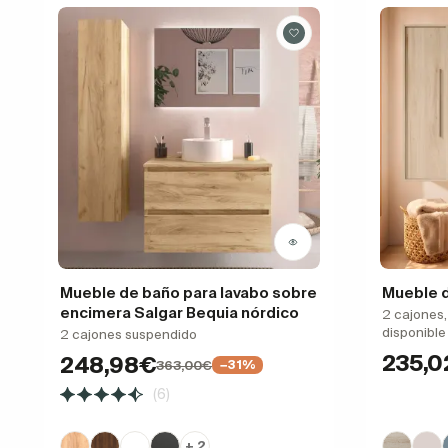
Mueble de baño para lavabo sobre
Mueble d
encimera Salgar Bequia nórdico
2 cajones,
disponible
2 cajones suspendido
235,0
248,98€
363,00€
−31%
(6)
+ 2