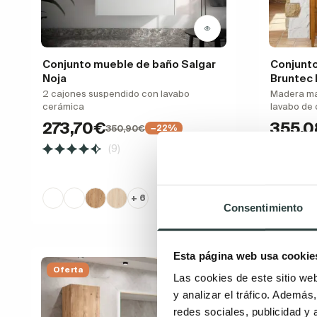
Conjunto mueble de baño Salgar
Conjunto
Noja
Bruntec 
2 cajones suspendido con lavabo
Madera mac
cerámica
lavabo de
273,70€
355,
350,90€
−22%
(9)
+ 6
Consentimiento
Esta página web usa cookie
Oferta
Las cookies de este sitio we
y analizar el tráfico. Ademá
redes sociales, publicidad y