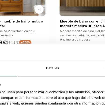
 mueble de baño rústico
Mueble de baño con enci
Kai
madera maciza Bruntec A
iza 2 puertas 1 cajón +
Madera maciza de pino, Paliller
 cerámica
cajones asimétricos, suspendi
encimera de madera
08€
554,81€
−36%
590,99€
748,09€
−21
(12)
(8)
Detalles
s
Rebajas
b se usan para personalizar el contenido y los anuncios, ofrecer
s, compartimos información sobre el uso que haga del sitio web 
 análisis web, quienes pueden combinarla con otra información q