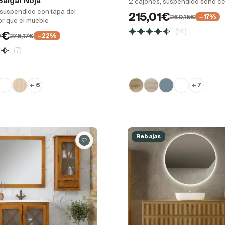
algar Noja
2 cajones, suspendido seno c
suspendido con tapa del
215,01€
260,15€
−17%
r que el mueble
(14)
0€
278,17€
−22%
(7)
+ 6
+ 7
Rebajas