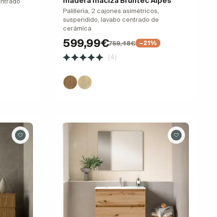
madera maciza Bruntec Alpes
entrado
Palilleria, 2 cajones asimétricos,
suspendido, lavabo centrado de
cerámica
599,99€
759,48€
−21%
(4)