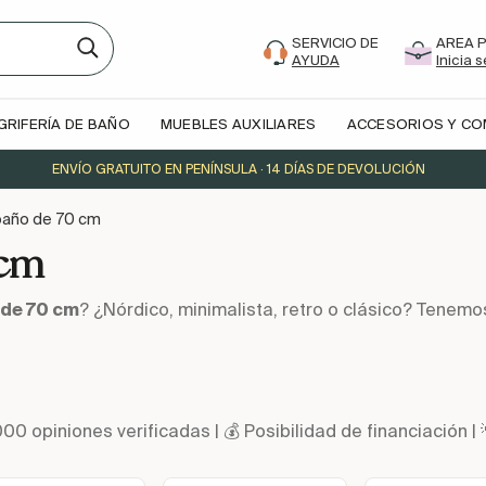
SERVICIO DE
AREA 
AYUDA
Inicia 
GRIFERÍA DE BAÑO
MUEBLES AUXILIARES
ACCESORIOS Y C
ENVÍO GRATUITO EN PENÍNSULA · 14 DÍAS DE DEVOLUCIÓN
baño de 70 cm
 cm
 de 70 cm
? ¿Nórdico, minimalista, retro o clásico? Tenemo
000 opiniones verificadas | 💰 Posibilidad de financiació