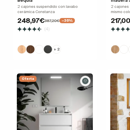
Bequia
madera S
2 cajones suspendido con lavabo
2 cajones 
cerámica Constanza
mismo colo
248,97€
217,0
387,20€
−36%
(4)
+ 2
Oferta