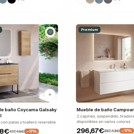
Premium
de baño Coycama Galsaky
Mueble de baño Campoar
l
2 cajones, suspendido, tirador
disponibles en varios colores
 con patas y toallero reversible
296,67€
48€
357,43€
−17%
417,45€
−17%