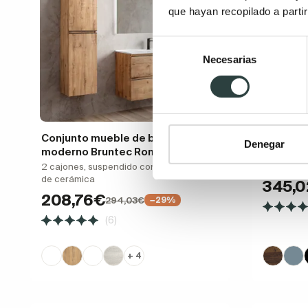
que hayan recopilado a parti
Selección
Necesarias
de
consentimiento
Conjunto mueble de baño
Mueble d
Denegar
moderno Bruntec Roma
2 cajones,
encastrad
2 cajones, suspendido con lavabo Calpe
de cerámica
345,
208,76€
294,03€
−29%
(6)
+ 4