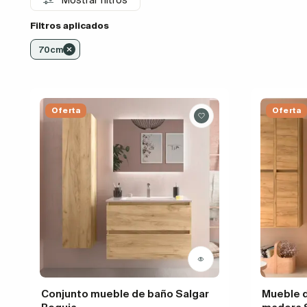
Filtros aplicados
70cm
Oferta
Oferta
Conjunto mueble de baño Salgar
Mueble 