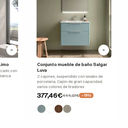
Limo
Conjunto mueble de baño Salgar
Luva
acado con
blanca
2 cajones, suspendido con lavabo de
porcelana, Cajón de gran capacidad,
varios colores de tiradores
377,46€
444,07€
−15%