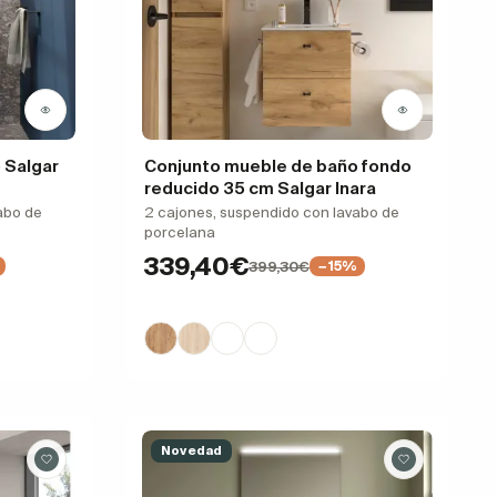
 Salgar
Conjunto mueble de baño fondo
reducido 35 cm Salgar Inara
abo de
2 cajones, suspendido con lavabo de
porcelana
339,40€
399,30€
−15%
Novedad