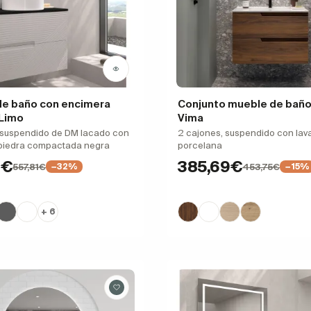
de baño con encimera
Conjunto mueble de baño
 Limo
Vima
 suspendido de DM lacado con
2 cajones, suspendido con lav
piedra compactada negra
porcelana
1€
385,69€
557,81€
453,75€
−32%
−15%
+ 6