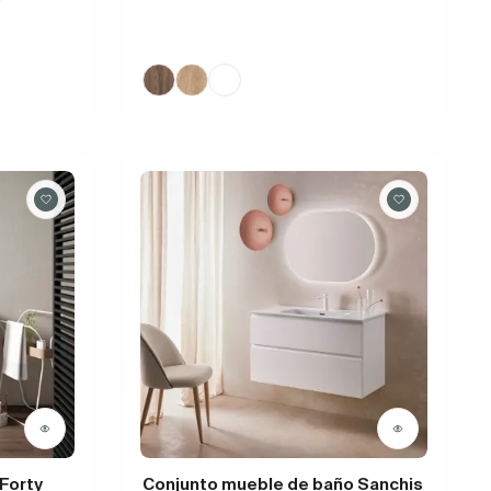
Forty
Conjunto mueble de baño Sanchis