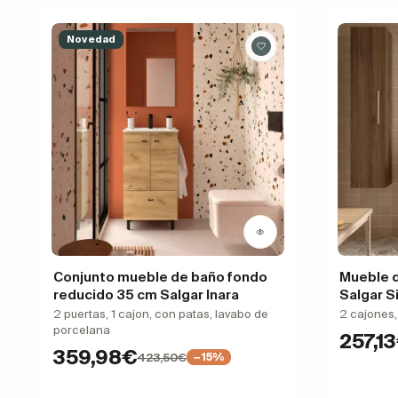
Novedad
Conjunto mueble de baño fondo
Mueble 
reducido 35 cm Salgar Inara
Salgar S
2 puertas, 1 cajon, con patas, lavabo de
2 cajones
porcelana
257,1
359,98€
423,50€
−15%