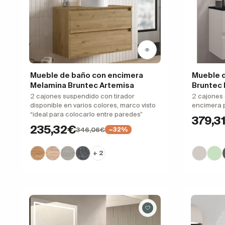
Mueble de baño con encimera
Mueble 
Melamina Bruntec Artemisa
Bruntec
2 cajones suspendido con tirador
2 cajones
disponible en varios colores, marco visto
encimera 
“ideal para colocarlo entre paredes”
379,3
235,32€
346,06€
−32%
+ 2