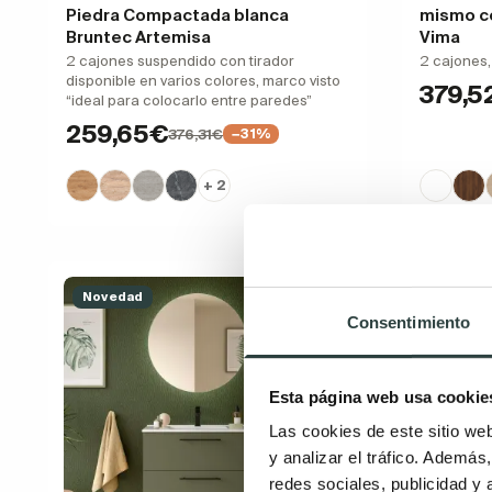
Piedra Compactada blanca
mismo co
Bruntec Artemisa
Vima
2 cajones suspendido con tirador
2 cajones
disponible en varios colores, marco visto
379,5
“ideal para colocarlo entre paredes”
259,65€
376,31€
−31%
+ 2
Novedad
Consentimiento
Esta página web usa cookie
Las cookies de este sitio we
y analizar el tráfico. Ademá
redes sociales, publicidad y