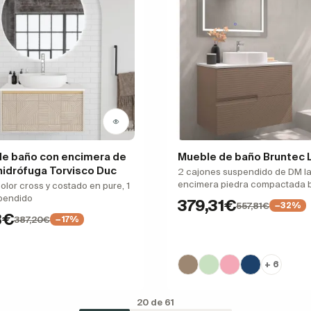
de baño con encimera de
Mueble de baño Bruntec 
idrófuga Torvisco Duc
2 cajones suspendido de DM l
encimera piedra compactada 
color cross y costado en pure, 1
spendido
379,31€
557,81€
−32%
8€
387,20€
−17%
+ 6
20 de 61