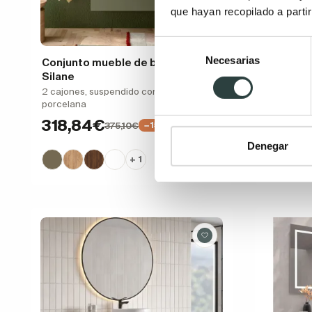
que hayan recopilado a parti
Selección
Necesarias
de
Conjunto mueble de baño Salgar
Mueble 
Silane
roble mo
consentimiento
2 cajones, suspendido con lavabo de
2 cajones 
porcelana
379,5
318,84€
375,10€
−15%
Denegar
+ 1