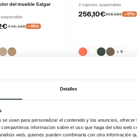
lor del mueble Salgar
2 cajones, suspendido
256,10€
308,55€
−17%
, suspendido
2€
446,49€
−15%
+ 8
Detalles
s
b se usan para personalizar el contenido y los anuncios, ofrecer
s, compartimos información sobre el uso que haga del sitio web 
 análisis web, quienes pueden combinarla con otra información q