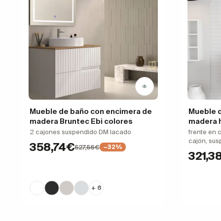
Mueble de baño con encimera de
Mueble 
madera Bruntec Ebi colores
madera h
2 cajones suspendido DM lacado
frente en 
cajón, su
358,74€
527,56€
−32%
321,3
+ 6