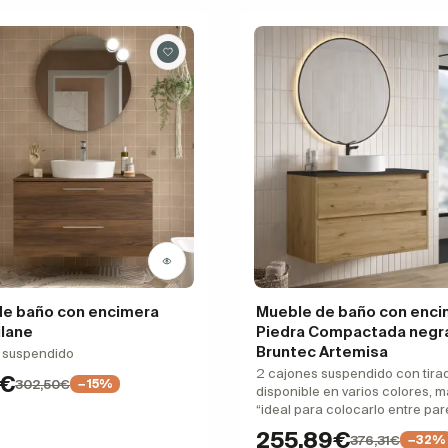
de baño con encimera
Mueble de baño con enci
ilane
Piedra Compactada negr
Bruntec Artemisa
, suspendido
2 cajones suspendido con tira
3€
302,50€
−15%
disponible en varios colores, m
“ideal para colocarlo entre pa
255,89€
376,31€
−32%