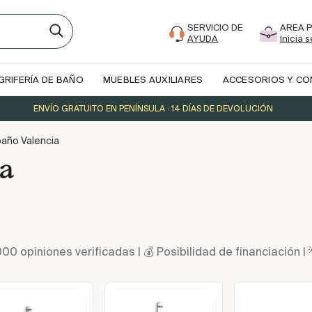
SERVICIO DE
AREA 
AYUDA
Inicia 
GRIFERÍA DE BAÑO
MUEBLES AUXILIARES
ACCESORIOS Y C
ENVÍO GRATUITO EN PENÍNSULA · 14 DÍAS DE DEVOLUCIÓN
año Valencia
ia
000 opiniones verificadas | 💰 Posibilidad de financiació