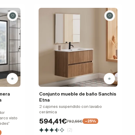
mera
Conjunto mueble de baño Sanchis
a
Etna
2 cajones suspendido con lavabo
cerámica
dor
arco visto
594,41€
792,55€
−25%
redes”
(2)