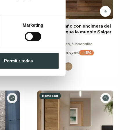
Marketing
 Duc
Mueble de baño con encimera del
mismo color que le mueble Salgar
y costado
Vima
120cm, 4 cajones, suspendido
718,92€
845,79€
−15%
Permitir todas
Novedad