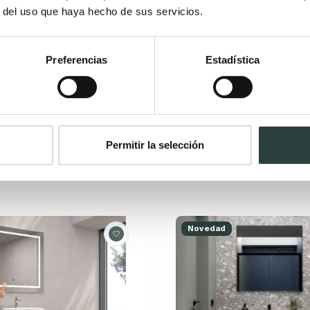
r del uso que haya hecho de sus servicios.
Preferencias
Estadística
de baño con encimera
Mueble de baño Torvisco
ntana Salgar Vima
120 cm, frente en color cross 
en pure, 1 cajón, suspendido
blanco satinado, suspendido
309,32€
2€
372,68€
−17%
446,49€
−15%
Permitir la selección
Novedad