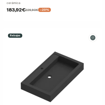
cerámica
183,92€
229,90€
−20%
Rebajas