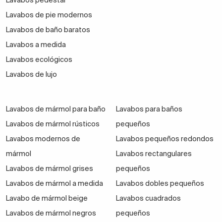
Lavabos pedestal
El
tamaño y el número de senos
también afecta al
Lavabos de pie modernos
coste. Un lavabo encastrado doble o con una
Lavabos de baño baratos
encimera más ancha tendrá un precio mayor que un
Lavabos a medida
modelo compacto de un solo seno. Además, los
lavabos con colores o formas especiales, o aquellos
Lavabos ecológicos
fabricados en cristal templado, pueden tener un
Lavabos de lujo
precio más elevado por su carácter decorativo y
exclusivo.
Lavabos de mármol para baño
Lavabos para baños
En Todo Muebles de Baño trabajamos para que
Lavabos de mármol rústicos
pequeños
encuentres lavabos para encastrar en encimera que
Lavabos modernos de
Lavabos pequeños redondos
se ajusten a tus necesidades y a tu bolsillo.
mármol
Lavabos rectangulares
Contamos con una amplia selección de
modelos con
Lavabos de mármol grises
pequeños
diferentes rangos de precio y
Lavabos de mármol a medida
Lavabos dobles pequeños
promociones
frecuentes para que puedas equipar
Lavabo de mármol beige
Lavabos cuadrados
tu baño con estilo, sin gastar de más.
Lavabos de mármol negros
pequeños
Si estás buscando un lavabo encastrado económico,