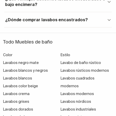
bajo encimera?
una amplia gama de diseños.
Por otro lado, encontramos los
lavabos encastrados
¿Dónde comprar lavabos encastrados?
por debajo de la encimera
, también conocidos como
lavabos bajo encimera. En este caso, el lavabo queda
completamente integrado, ofreciendo una estética
Todo Muebles de baño
más limpia y moderna. Este tipo de instalación
requiere mayor precisión, pero el resultado es
Color
Estilo
visualmente muy atractivo y funcional.
Lavabos negro mate
Lavabo de baño rústico
Lavabos blancos y negros
También existen
lavabos semi encastrados
Lavabos rústicos modernos
, en los
que una parte del lavabo sobresale del mueble. Son
Lavabos blancos
Lavabos cuadrados
ideales para baños con espacio limitado o donde se
Lavabos color beige
modernos
busca dar un toque decorativo con formas más
Lavabos crema
Lavabos modernos
orgánicas y atrevidas.
Lavabos grises
Lavabos nórdicos
Lavabos dorados
Lavabos industriales
Tipos de lavabos encastrados en