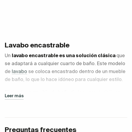
Lavabo encastrable
Un
lavabo encastrable es una solución clásica
que
se adaptará a cualquier cuarto de baño. Este modelo
de
lavabo
se coloca encastrado dentro de un mueble
de baño, lo que lo hace idóneo para cualquier estilo.
Eligiendo un mueble de baño de las características
Leer más
deseadas, tendrás un
lavabo encastrable acorde a
tu decoración
: con patas y en colores pastel para un
baño vintage, o en líneas rectas, suspendido y en
blanco para un cuarto de baño de estilo nórdico.
Preguntas frecuentes