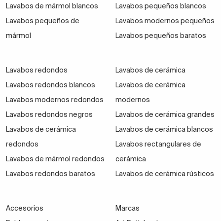
Lavabos de mármol blancos
Lavabos pequeños blancos
pero duradero, explora nuestra colección online o
Lavabos pequeños de
Lavabos modernos pequeños
contacta con nuestro equipo. Te ayudaremos a elegir
mármol
Lavabos pequeños baratos
la mejor opción, con la seguridad de que estarás
invirtiendo en diseño, calidad y funcionalidad.
Lavabos redondos
Lavabos de cerámica
Ventajas de los lavabos encastrados
Lavabos redondos blancos
Lavabos de cerámica
o bajo encimera
Lavabos modernos redondos
modernos
Los
lavabos encastrados
o también conocidos
Lavabos redondos negros
Lavabos de cerámica grandes
como
lavabos bajo encimera
ofrecen múltiples
Lavabos de cerámica
Lavabos de cerámica blancos
beneficios que los convierten en una opción muy
redondos
Lavabos rectangulares de
popular tanto en baños modernos como en
Lavabos de mármol redondos
cerámica
propuestas más clásicas. Algunas de sus principales
Lavabos redondos baratos
Lavabos de cerámica rústicos
ventajas son:
Aportan una
estética limpia y continua
, al
Accesorios
Marcas
integrarse perfectamente con la encimera sin