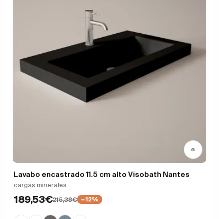
Lavabo encastrado 11.5 cm alto Visobath Nantes
cargas minerales
189,53€
215,38€
−12%