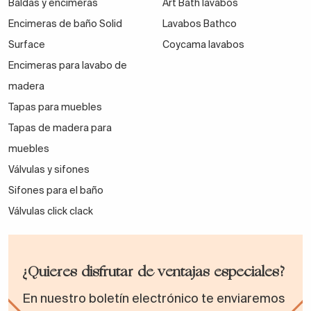
Baldas y encimeras
Art Bath lavabos
elementos sobresalientes.
Encimeras de baño Solid
Lavabos Bathco
Son
fáciles de limpiar
, ya que no acumulan
Surface
Coycama lavabos
suciedad en los bordes como ocurre con otros
Encimeras para lavabo de
tipos de lavabo.
madera
Aprovechan mejor el espacio disponible,
Tapas para muebles
permitiendo una encimera despejada y funcional.
Tapas de madera para
muebles
Combinan bien con una gran variedad de
Válvulas y sifones
materiales, como cerámica, resina, solid surface o
Sifones para el baño
incluso cristal templado.
Válvulas click clack
Son una solución
segura y cómoda
para baños
familiares o infantiles, gracias a su diseño sin
bordes salientes.
¿Quieres disfrutar de ventajas especiales?
Facilitan la
organización del baño
, especialmente
En nuestro boletín electrónico te enviaremos
cuando se integran con muebles con almacenaje