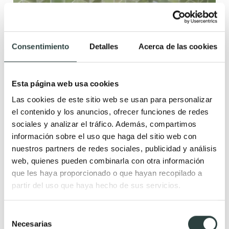
Consentimiento
Detalles
Acerca de las cookies
Esta página web usa cookies
Las cookies de este sitio web se usan para personalizar
el contenido y los anuncios, ofrecer funciones de redes
sociales y analizar el tráfico. Además, compartimos
información sobre el uso que haga del sitio web con
nuestros partners de redes sociales, publicidad y análisis
web, quienes pueden combinarla con otra información
que les haya proporcionado o que hayan recopilado a
Lavabo encastrado Art and Bath Etna
partir del uso que haya hecho de sus servicios.
Cerámica acabo mate doble seno
299,92€
395,67€
−24%
Selección
Necesarias
de