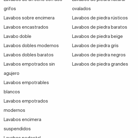
relacionados con los materiales, el diseño y el
grifos
ovalados
tamaño del lavabo. En nuestra tienda online podrás
Lavabos sobre encimera
Lavabos de piedra rústicos
encontrar opciones para todos los presupuestos,
Lavabos encastrados
Lavabos de piedra baratos
desde
lavabos de encastrar baratos
y funcionales,
Lavabo doble
Lavabos de piedra beige
hasta modelos de alta gama con acabados
Lavabos dobles modernos
Lavabos de piedra gris
exclusivos.
Lavabos dobles baratos
Lavabos de piedra negros
Uno de los elementos que más influye en el importe
Lavabos empotrados sin
Lavabos de piedra grandes
final es el
material de fabricación
. La cerámica, por
agujero
ejemplo, es una alternativa muy económica,
Lavabos empotrables
resistente y fácil de limpiar, ideal para quienes
blancos
buscan un lavabo de encastrar asequible sin
Lavabos empotrados
renunciar a la calidad. La resina y el solid surface, por
modernos
su parte, permiten diseños más modernos y
personalizados, lo que puede incrementar el precio,
Lavabos encimera
pero también ofrecer un valor estético añadido.
suspendidos