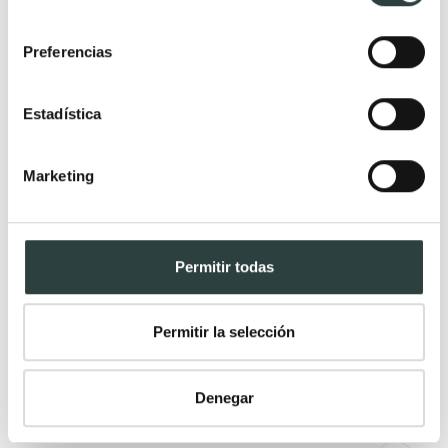
consentimiento
Preferencias
Rebajas
Estadística
Marketing
Permitir todas
Permitir la selección
Denegar