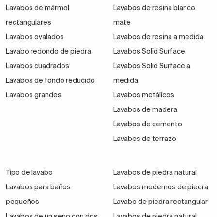
Lavabos de uno o dos senos
Lavabos de mármol
Lavabos de resina blanco
¿Te hace falta un mueble con lavamanos simple o
rectangulares
mate
doble? En los baños en los que el espacio lo permite y
Lavabos ovalados
Lavabos de resina a medida
este es compartido en pareja o en familia, es un
Lavabo redondo de piedra
Lavabos Solid Surface
acierto colocar
lavabos dobles
, ya que
aportan
Lavabos cuadrados
Lavabos Solid Surface a
comodidad, armonía y son muy prácticos.
Lavabos de fondo reducido
medida
En cuanto a colores, no tienes que conformarte con el
Lavabos grandes
Lavabos metálicos
típico lavabo blanco brillante si no quieres. Si te
Lavabos de madera
apetece arriesgar, tienes disponibles modelos de
Lavabos de cemento
lavabo encastrado en encimera acrílicos o de cristal
Lavabos de terrazo
en tonos grises, rojos, rosas, azules…
Perfecto para
dotar a tu baño de personalidad única.
Tipo de lavabo
Lavabos de piedra natural
Lavabos para encastrar: precios
Lavabos para baños
Lavabos modernos de piedra
El precio de los lavabos para encastrar puede variar
pequeños
Lavabo de piedra rectangular
en función de diferentes factores, principalmente
Lavabos de un seno con dos
Lavabos de piedra natural