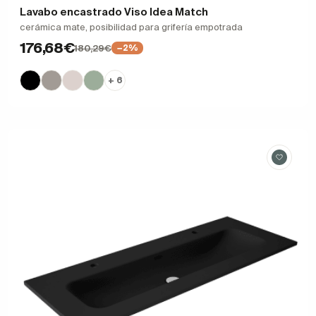
Lavabo encastrado Viso Idea Match
cerámica mate, posibilidad para grifería empotrada
176,68€
180,29€
−2%
+ 6