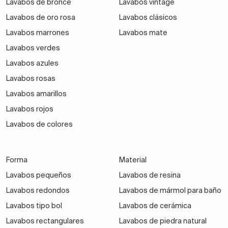
Lavabos de bronce
Lavabos vintage
muebles de baño
Lavabos de oro rosa
Lavabos clásicos
Los materiales de los lavabos
Lavabos marrones
Lavabos mate
Lavabos verdes
Los lavabos encastrados en un mueble de baño,
como los demás, están
fabricados en distintos
Lavabos azules
materiales y acabados
. Las ventajas e
Lavabos rosas
inconvenientes de cada material te ayudarán a
Lavabos amarillos
decidirte por uno u otro modelo.
Lavabos rojos
Lavabos de colores
Hay lavabos fabricados
en cerámica o porcelana, de
resina, solid surface, de cristal…
Aunque el primero
es el más popular, el solid surface está ganando
Forma
Material
terreno gracias a que son fáciles de moldear y
Lavabos pequeños
Lavabos de resina
permiten crear lavabos de diferentes colores y
Lavabos redondos
Lavabos de mármol para baño
acabados. Además,
son resistentes a las manchas
Lavabos tipo bol
Lavabos de cerámica
y a los golpes.
Lavabos rectangulares
Lavabos de piedra natural