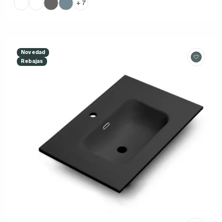
+ 7
Novedad
Rebajas