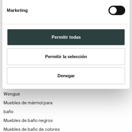
berenjena
Muebles de baño vintage
Marketing
Muebles baño blancos
Muebles de baño clásicos
Muebles de baño blanco
Muebles de baño estilo
mate
Industrial
Permitir todas
Muebles de baño dorados
Muebles de baño estilo
Mueble baño gris ceniza
Nórdico
Permitir la selección
Muebles de baño color roble y
cerezo
Denegar
Muebles lavabo de madera
Muebles de baño color
Wengue
Muebles de mármol para
baño
Muebles de baño negros
Muebles de baño de colores