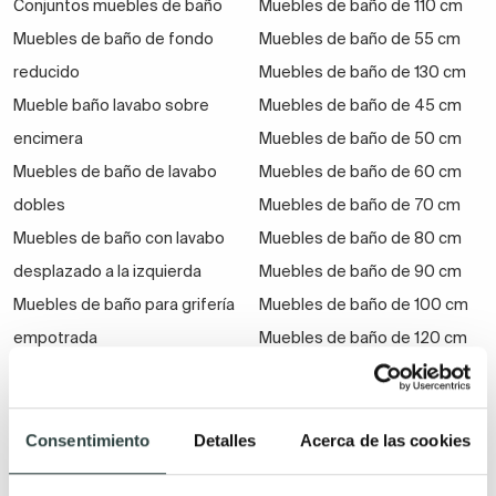
Conjuntos muebles de baño
Muebles de baño de 110 cm
Muebles de baño de fondo
Muebles de baño de 55 cm
reducido
Muebles de baño de 130 cm
Mueble baño lavabo sobre
Muebles de baño de 45 cm
encimera
Muebles de baño de 50 cm
Muebles de baño de lavabo
Muebles de baño de 60 cm
dobles
Muebles de baño de 70 cm
Muebles de baño con lavabo
Muebles de baño de 80 cm
desplazado a la izquierda
Muebles de baño de 90 cm
Muebles de baño para grifería
Muebles de baño de 100 cm
empotrada
Muebles de baño de 120 cm
Armarios con espejo para el
Muebles de baño de 140 cm
baño
Muebles de baño de 150 cm
Tapas para muebles
Muebles de baño de 160 cm
Consentimiento
Detalles
Acerca de las cookies
Muebles de baño ecológicos
Muebles de baño de 170 cm