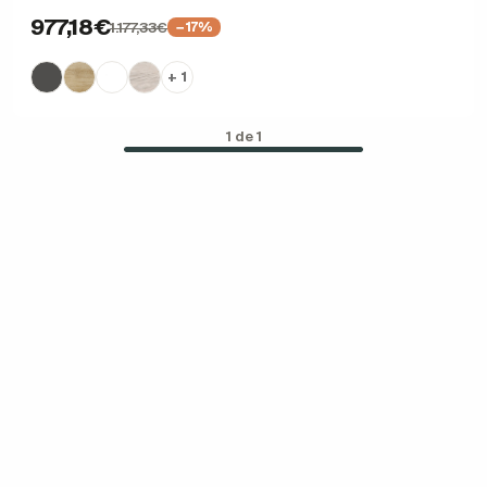
977,18€
1.177,33€
−17%
+ 1
1 de 1