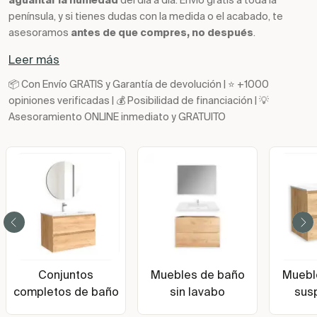
aguantar la humedad
del día a día. Envío gratis a toda la
península, y si tienes dudas con la medida o el acabado, te
asesoramos
antes de que compres, no después
.
Leer más
📦 Con Envío GRATIS y Garantía de devolución | ⭐ +1000
opiniones verificadas | 💰 Posibilidad de financiación | 💡
Asesoramiento ONLINE inmediato y GRATUITO
Conjuntos
Muebles de baño
Muebl
completos de baño
sin lavabo
sus