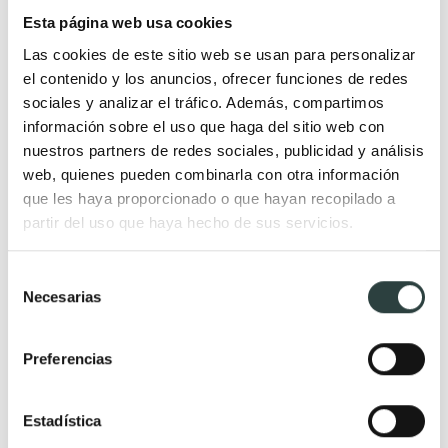
Muebles de baño baratos
Muebles de baño de 180 cm
Esta página web usa cookies
Baldas y encimeras
Muebles de baño de 200 cm
Las cookies de este sitio web se usan para personalizar
Muebles de baño
Mueble lavabo 40 cm ancho
el contenido y los anuncios, ofrecer funciones de redes
suspendidos
fondo reducido
sociales y analizar el tráfico. Además, compartimos
información sobre el uso que haga del sitio web con
Muebles de baño con patas
nuestros partners de redes sociales, publicidad y análisis
Muebles de baño con zócalo
web, quienes pueden combinarla con otra información
Cajoneras y encimeras
que les haya proporcionado o que hayan recopilado a
partir del uso que haya hecho de sus servicios.
Color
Estilo
Selección
Muebles de baño amarillos
Muebles de baño de diseño
Necesarias
de
Muebles de baño con tirador
Muebles de baño Japandi
consentimiento
negro
Muebles de baño Mid Century
Preferencias
Muebles de baño azul
Muebles de baño ranurados
Muebles de baño color beige
Muebles de baño modernos
Estadística
Muebles de baño color
Muebles de baño rústicos