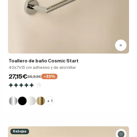
Toallero de baño Cosmic Start
40x7x15 cm adhesivo y de atornillar
27,15€
39,93€
−32%
(1)
+ 1
Rebajas