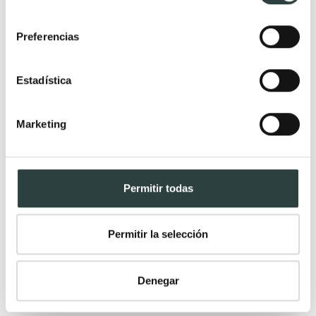
consentimiento
Preferencias
Estadística
Marketing
Permitir todas
Permitir la selección
Toallero de baño Medimex Aura
De colgar interior mueble, acero inoxidable
Denegar
28,80€
33,88€
−15%