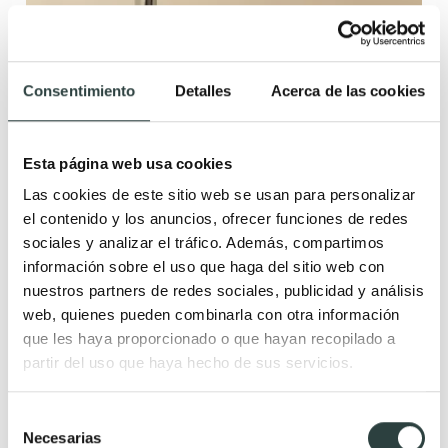
Consentimiento
Detalles
Acerca de las cookies
Esta página web usa cookies
Las cookies de este sitio web se usan para personalizar
Toallero de baño Cosmic Architect S+
el contenido y los anuncios, ofrecer funciones de redes
23x8x16.3cm de atornillar
sociales y analizar el tráfico. Además, compartimos
74,87€
información sobre el uso que haga del sitio web con
110,11€
−32%
nuestros partners de redes sociales, publicidad y análisis
web, quienes pueden combinarla con otra información
+ 4
que les haya proporcionado o que hayan recopilado a
partir del uso que haya hecho de sus servicios.
Novedad
Selección
Necesarias
de