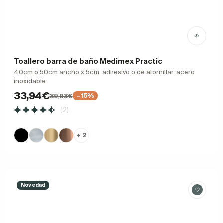
Toallero barra de baño Medimex Practic
40cm o 50cm ancho x 5cm, adhesivo o de atornillar, acero
inoxidable
33,94€
39,93€
−15%
(2)
+ 2
Novedad