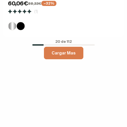
60,06€
88,33€
−32%
(1)
20 de 112
Cargar Mas