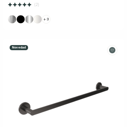
(2)
+ 3
Novedad