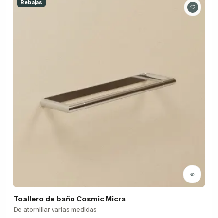
Rebajas
Toallero de baño Cosmic Micra
De atornillar varias medidas