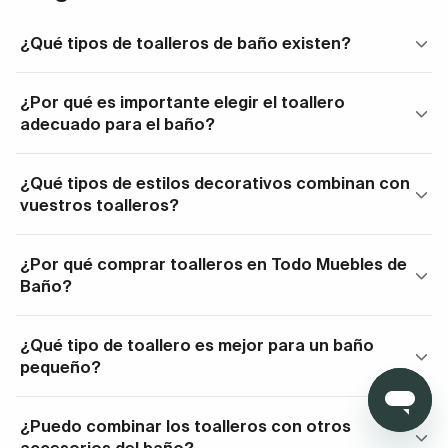
Toalleros para muebles de baño o
encimeras de
¿Qué tipos de toalleros de baño existen?
baño
.
Toalleros de pie.
¿Por qué es importante elegir el toallero
adecuado para el baño?
Toalleros de baño de pared.
En forma de estante.
¿Qué tipos de estilos decorativos combinan con
De aro, barra horizontal paralela a la pared o
vuestros toalleros?
perpendicular a ella.
¿Por qué comprar toalleros en Todo Muebles de
Toalleros eléctricos
que secan las toallas y
Baño?
calientan el espacio de baño.
¿Qué tipo de toallero es mejor para un baño
¿Por qué elegir el toallero adecuado
pequeño?
transforma tu baño?
Un toallero para baño no es solo un accesorio
¿Puedo combinar los toalleros con otros
práctico, es también un elemento que ayuda a definir