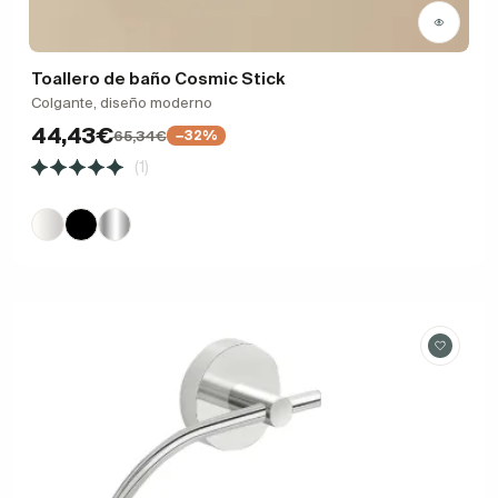
Toallero de baño Cosmic Stick
Colgante, diseño moderno
44,43€
65,34€
−32%
(1)