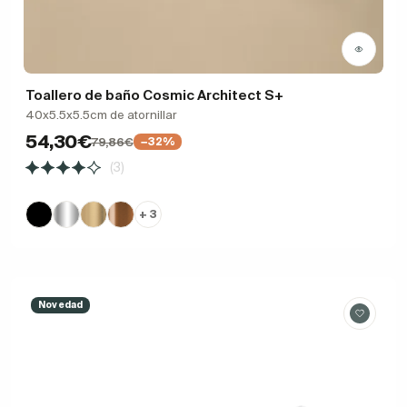
Toallero de baño Cosmic Architect S+
40x5.5x5.5cm de atornillar
54,30€
79,86€
−32%
(3)
+ 3
Novedad