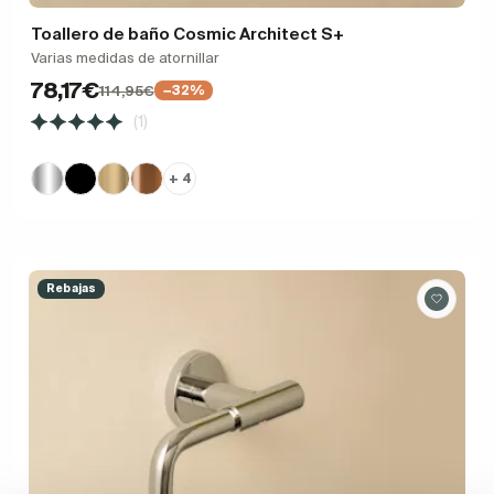
Toallero de baño Cosmic Architect S+
Varias medidas de atornillar
78,17€
114,95€
−32%
(1)
+ 4
Rebajas