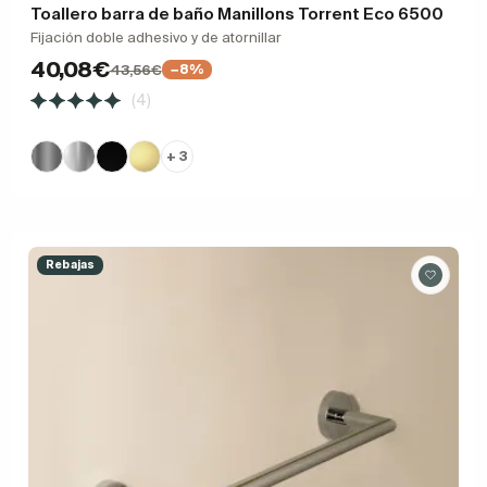
Toallero barra de baño Manillons Torrent Eco 6500
Fijación doble adhesivo y de atornillar
40,08€
43,56€
−8%
(4)
+ 3
Rebajas