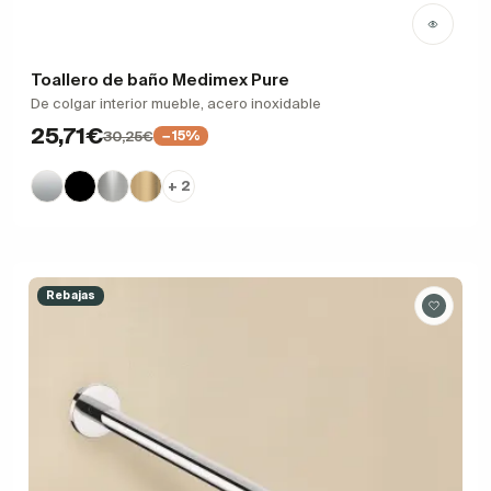
Toallero de baño Medimex Pure
De colgar interior mueble, acero inoxidable
25,71€
30,25€
−15%
+ 2
Rebajas