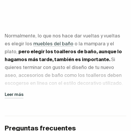
Normalmente, lo que nos hace dar vueltas y vueltas
es elegir los
muebles del baño
o la mampara y el
plato,
pero elegir los toalleros de baño, aunque lo
hagamos más tarde, también es importante.
Si
quieres terminar con gusto el diseño de tu nuevo
aseo, accesorios de baño como los toalleros deben
escogerse en línea con el estilo decorativo utilizado.
Leer más
¿Qué tipos de toalleros de baño
hay?
Fundamentalmente, puedes encontrar este tipo de
toalleros para toallas de baño:
Preguntas frecuentes