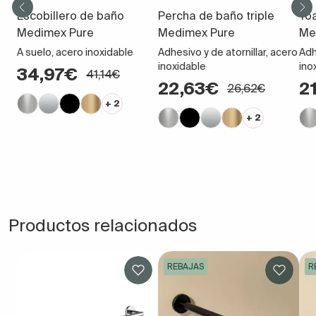
Escobillero de baño
Percha de baño triple
Toa
Medimex Pure
Medimex Pure
Me
A suelo, acero inoxidable
Adhesivo y de atornillar, acero
Adh
inoxidable
ino
34,97€
41,14€
22,63€
2
26,62€
+ 2
+ 2
Productos relacionados
REBAJAS
R