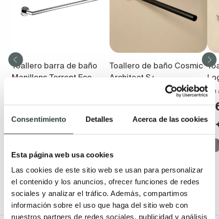
Toallero barra de baño
Toallero de baño Cosmic
To
Manillons Torrent Eco
Architect S+
Lo
6500
40x5.5x5.5cm de atornillar
De 
Fijación doble adhesivo y de
54,30€
5
79,86€
atornillar
Consentimiento
Detalles
Acerca de las cookies
(3)
40,08€
43,56€
(4)
+ 3
Esta página web usa cookies
+ 3
Las cookies de este sitio web se usan para personalizar
el contenido y los anuncios, ofrecer funciones de redes
sociales y analizar el tráfico. Además, compartimos
información sobre el uso que haga del sitio web con
nuestros partners de redes sociales, publicidad y análisis