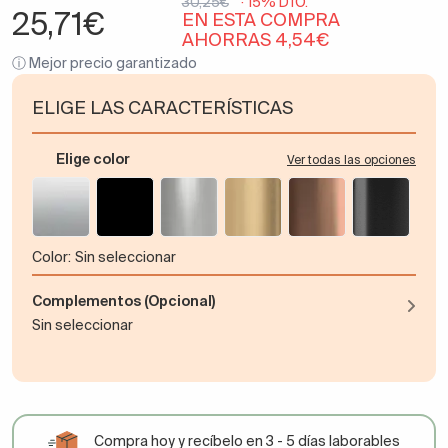
30,25€
· 15% DTO.
25,71€
EN ESTA COMPRA
AHORRAS 4,54€
ⓘ Mejor precio garantizado
ELIGE LAS CARACTERÍSTICAS
Elige color
Ver todas las opciones
color:
Sin seleccionar
Complementos (Opcional)
Sin seleccionar
Compra hoy y recíbelo en 3 - 5 días laborables