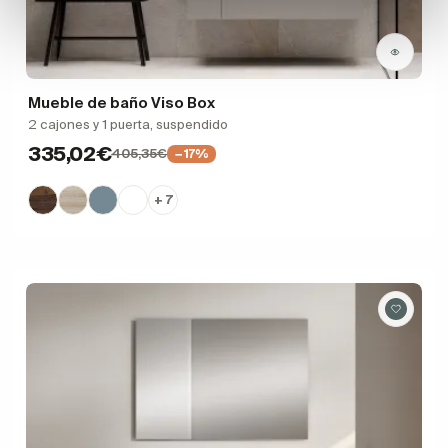
Mueble de baño Viso Box
2 cajones y 1 puerta, suspendido
335,02€
405,35€
−17%
+ 7