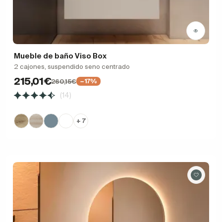
Mueble de baño Viso Box
2 cajones, suspendido seno centrado
215,01€
260,15€
−17%
(14)
+ 7