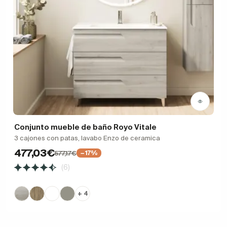
Conjunto mueble de baño Royo Vitale
3 cajones con patas, lavabo Enzo de ceramica
477,03€
577,17€
−17%
(6)
+ 4