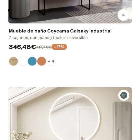
Mueble de baño Coycama Galsaky industrial
2 cajones, con patas y toallero reversible
346,48€
417,45€
−17%
+ 4