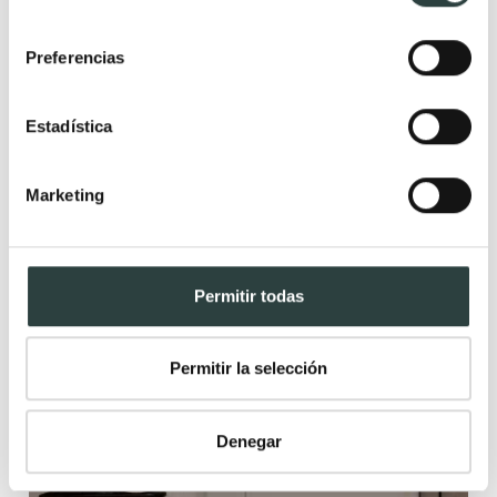
296,67€
357,43€
−17%
consentimiento
+
Preferencias
20
Estadística
Marketing
Permitir todas
Permitir la selección
Denegar