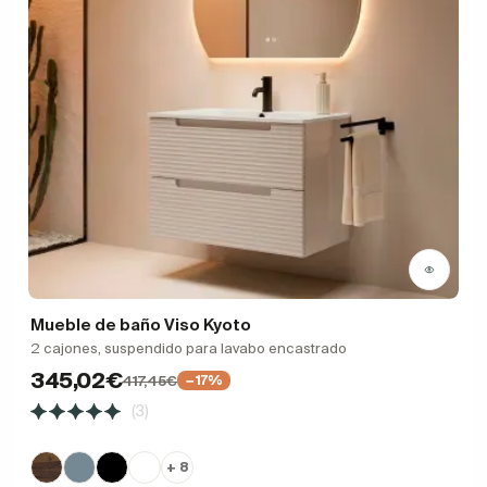
Mueble de baño Viso Kyoto
2 cajones, suspendido para lavabo encastrado
345,02€
417,45€
−17%
(3)
+ 8