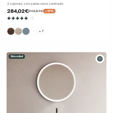
3 cajones, con patas seno centrado
284,02€
343,64€
−17%
(1)
+ 7
Novedad