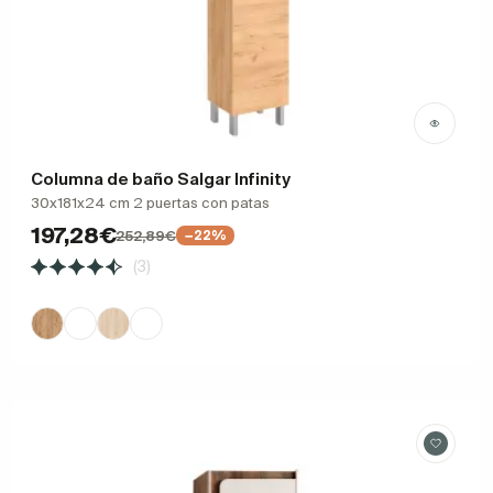
Columna de baño Salgar Infinity
30x181x24 cm 2 puertas con patas
197,28€
252,89€
−22%
(3)