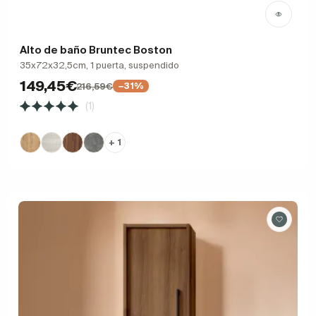
Alto de baño Bruntec Boston
35x72x32,5cm, 1 puerta, suspendido
149,45€
216,59€
−31%
(1)
+ 1