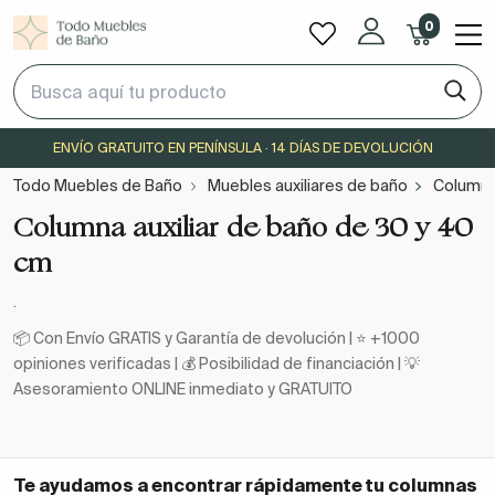
0
ENVÍO GRATUITO EN PENÍNSULA · 14 DÍAS DE DEVOLUCIÓN
Todo Muebles de Baño
Muebles auxiliares de baño
Columna
Columna auxiliar de baño de 30 y 40
cm
.
📦 Con Envío GRATIS y Garantía de devolución | ⭐ +1000
opiniones verificadas | 💰 Posibilidad de financiación | 💡
Asesoramiento ONLINE inmediato y GRATUITO
Te ayudamos a encontrar rápidamente tu
columnas