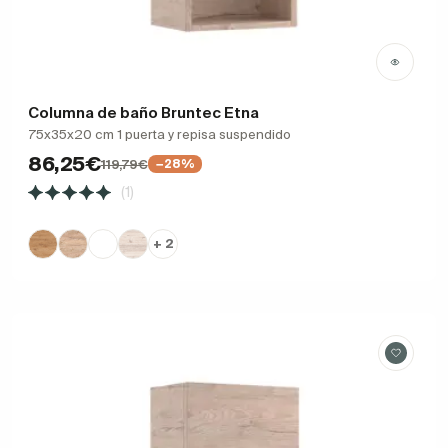
Columna de baño Bruntec Etna
75x35x20 cm 1 puerta y repisa suspendido
86,25€
119,79€
−28%
(1)
+ 2