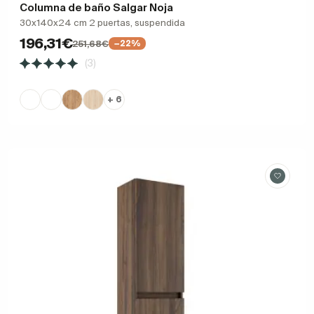
Columna de baño Salgar Noja
30x140x24 cm 2 puertas, suspendida
196,31€
251,68€
−22%
(3)
+ 6