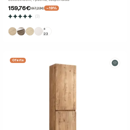
159,76€
197,23€
−19%
(3)
+
23
Oferta