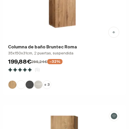
Columna de baño Bruntec Roma
35x150x31cm, 2 puertas, suspendida
199,88€
295,24€
−32%
(5)
+ 3