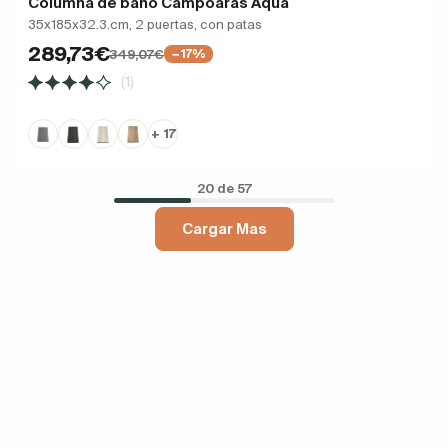
Columna de baño Campoaras Aqua
35x185x32.3.cm, 2 puertas, con patas
289,73€
349,07€
−17%
(1)
+ 17
20 de 57
Cargar Mas