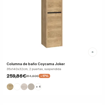
Columna de baño Coycama Joker
35x140x32cm, 2 puertas, suspendida
259,86€
314,60€
−17%
+ 4