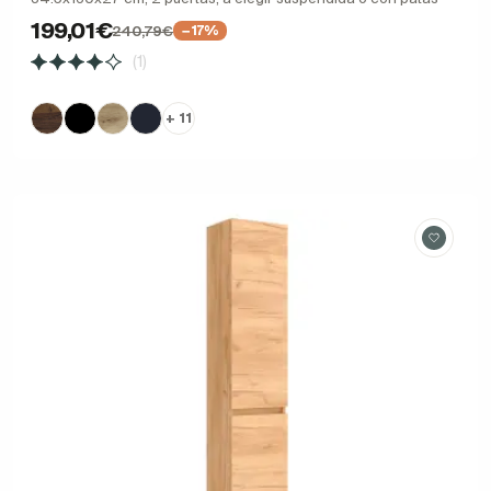
199,01€
240,79€
−17%
(1)
+ 11