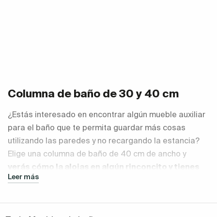
Columna de baño de 30 y 40 cm
¿Estás interesado en encontrar algún mueble auxiliar
para el baño que te permita guardar más cosas
utilizando las paredes y no recargando la estancia?
Elige una columna de baño de 40 cm de ancho y
verás cómo la alojas en algún rinconcito y tienes
Leer más
un lugar más donde colocar otros productos de
baño, medicinas, accesorios o cosméticos.