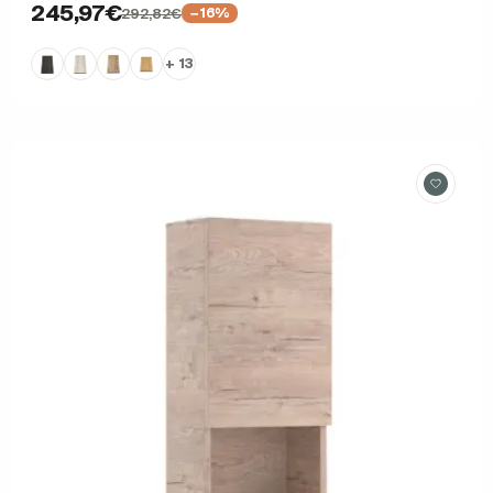
245,97€
292,82€
−16%
+ 13