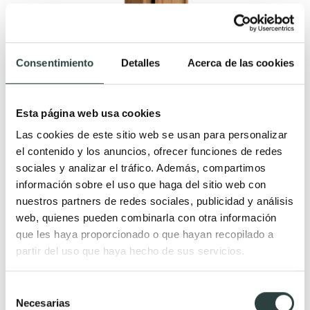
Columna de baño Salgar Attila
Consentimiento
Detalles
Acerca de las cookies
30x140x24 cm 1 puerta suspendida
232,00€
297,66€
−22%
Esta página web usa cookies
+ 5
Las cookies de este sitio web se usan para personalizar
el contenido y los anuncios, ofrecer funciones de redes
sociales y analizar el tráfico. Además, compartimos
información sobre el uso que haga del sitio web con
nuestros partners de redes sociales, publicidad y análisis
web, quienes pueden combinarla con otra información
que les haya proporcionado o que hayan recopilado a
partir del uso que haya hecho de sus servicios.
Selección
Necesarias
de