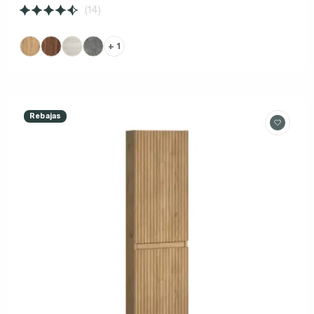
(14)
+ 1
Rebajas