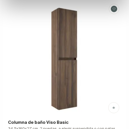
Columna de baño Viso Basic
34.5x160x27 cm, 2 puertas, a elegir suspendida o con patas