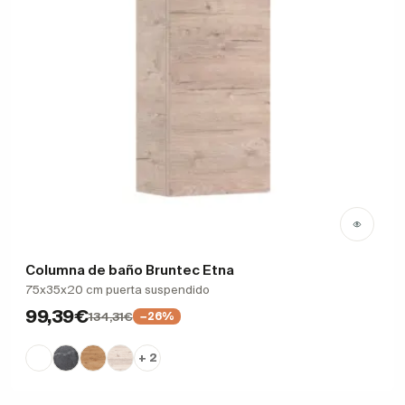
Columna de baño Bruntec Etna
75x35x20 cm puerta suspendido
99,39€
134,31€
−26%
+ 2