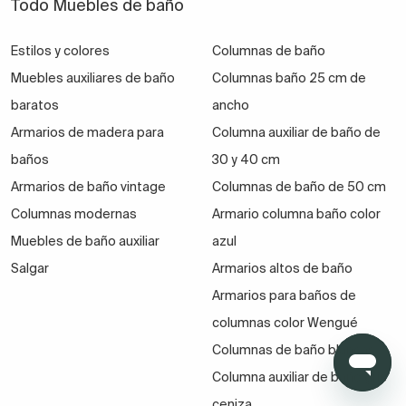
Una columna auxiliar de baño de 40
Todo Muebles de baño
cm, ¿de qué color?
Estilos y colores
Columnas de baño
A la hora de elegir un color y un acabado piensa qué
Muebles auxiliares de baño
Columnas baño 25 cm de
tipo de baño
va a alojar esta bonita columna de
baratos
ancho
baño de 40 cm
. Si la estancia es muy pequeña o muy
Armarios de madera para
Columna auxiliar de baño de
estrecha, lo mejor es que la compres blanca y de un
baños
acabado brillante, ya que reflejará la luz y el baño
30 y 40 cm
parecerá más grande y diáfano. Los acabados
Armarios de baño vintage
Columnas de baño de 50 cm
blancos y brillantes tienen ese innegable poder en los
Columnas modernas
Armario columna baño color
baños.
¡Un truco deco muy útil!
Muebles de baño auxiliar
azul
Salgar
Armarios altos de baño
En caso de que el baño no sea demasiado
Armarios para baños de
pequeño
, abigarrado o estrecho, puedes elegir otro
tipo de color. Tenemos columnas auxiliares de baño
columnas color Wengué
de 40 cm de diferentes tonalidades de madera, en
Columnas de baño blancas
color gris ceniza, negro, colores más llamativos…
Columna auxiliar de baño gris
ceniza