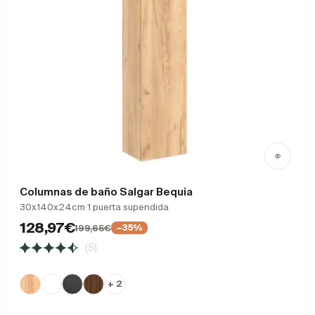
Columnas de baño Salgar Bequia
30x140x24cm 1 puerta supendida
128,97€
199,65€
−35%
(5)
+ 2