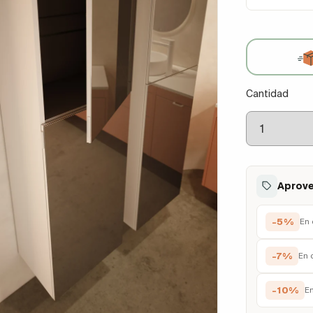
Cantidad
Aprove
-5%
En 
-7%
En 
-10%
E