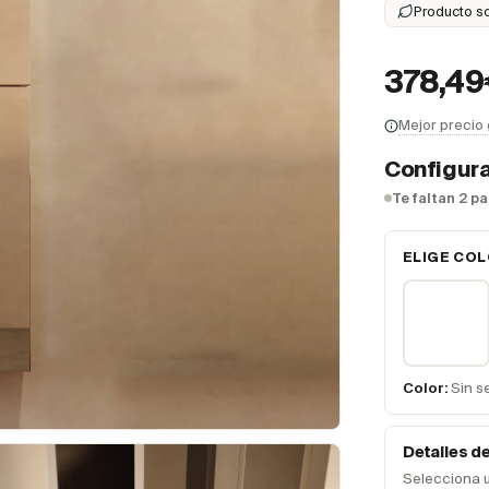
Producto s
378,4
Mejor precio
Configura
Te faltan 2 p
ELIGE CO
Color:
Sin s
Detalles d
Selecciona 