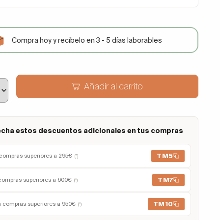
Compra hoy y recíbelo en 3 - 5 días laborables
Añadir al carrito
cha estos descuentos adicionales en tus compras
TM5
compras superiores a 295€
(*)
TM7
compras superiores a 600€
(*)
TM10
n compras superiores a 950€
(*)