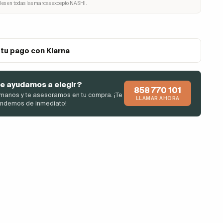
les en todas las marcas excepto NASHI.
 tu pago con Klarna
e ayudamos a elegir?
858 770 101
manos y te asesoramos en tu compra. ¡Te
LLAMAR AHORA
endemos de inmediato!