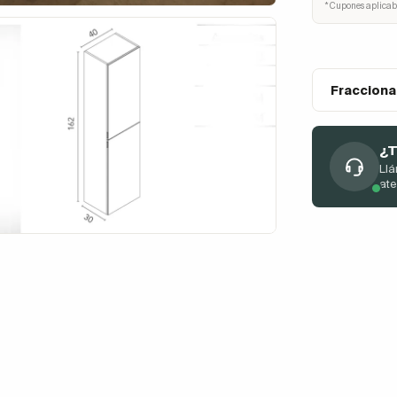
* Cupones aplicab
Fracciona
¿T
Llá
at