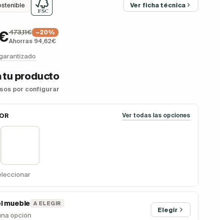
ostenible
Ver ficha técnica
473,11€
9€
−20%
Ahorras 94,62€
 garantizado
 tu producto
asos por configurar
LOR
Ver todas las opciones
eleccionar
el mueble
A ELEGIR
Elegir
una opción