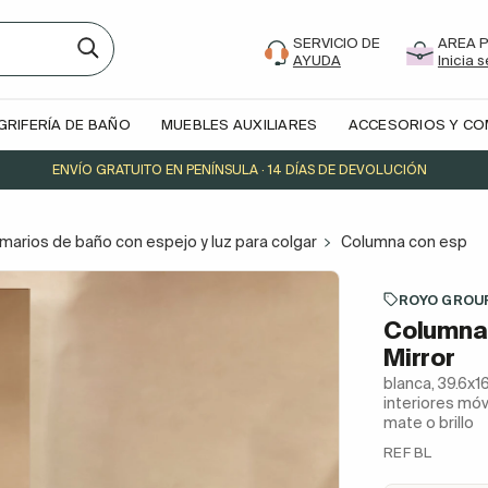
SERVICIO DE
AREA 
AYUDA
Inicia 
GRIFERÍA DE BAÑO
MUEBLES AUXILIARES
ACCESORIOS Y C
ENVÍO GRATUITO EN PENÍNSULA · 14 DÍAS DE DEVOLUCIÓN
marios de baño con espejo y luz para colgar
Columna con espejo
ROYO GROU
Columna 
Mirror
blanca, 39.6x
interiores móvi
mate o brillo
REF BL