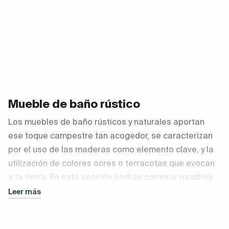
Mueble de baño rústico
Los muebles de baño rústicos y naturales aportan
ese toque campestre tan acogedor, se caracterizan
por el uso de las maderas como elemento clave, y la
utilización de colores ocres o terracotas que evocan
a la tierra. En esta sección podrás comprar muebles
de baño rústicos naturales muy coquetos y nada
Leer más
recargados que
evocan la calidez de los ambientes
de mar o montaña.