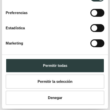
consentimiento
Preferencias
Estadística
Marketing
Permitir todas
Mueble de baño con encimera de solid surface
Bruntec Alpes 9
Permitir la selección
4 cajones asimétricos, suspendido, palilleria
1.160,46€
1.468,94€
−21%
Denegar