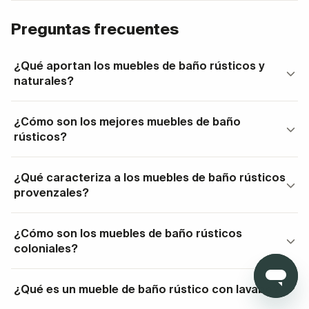
Los mejores muebles de baño
Preguntas frecuentes
rústicos
¿Qué aportan los muebles de baño rústicos y
Los muebles de baño rústicos
regalan
naturales?
naturalidad
con sus materiales nobles, y detalles
genuinos. Fabricados en madera, más o menos
¿Cómo son los mejores muebles de baño
maciza, convierten los interiores en lugares frescos y
rústicos?
acogedores. Combina tu mueble de baño rústico con
otros materiales como piedra, cerámica, fibras, flores
¿Qué caracteriza a los muebles de baño rústicos
o plantas.
¡Verás cómo consigues el efecto
provenzales?
campestre!
¿Cómo son los muebles de baño rústicos
Muebles rústicos de baño de estilo
coloniales?
provenzal
Puede que tengas preferencia por los muebles de
¿Qué es un mueble de baño rústico con lavabo?
baño rústicos
provenzales o de estilo colonial
.