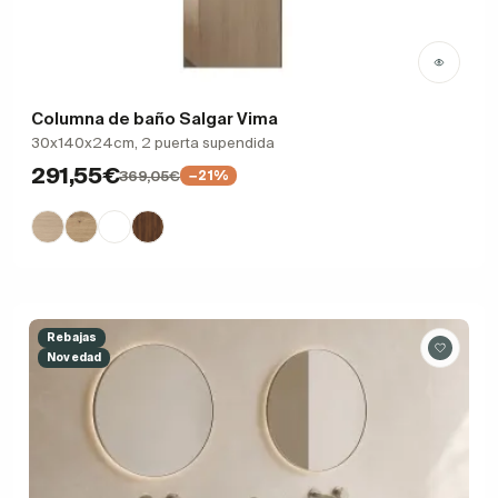
Columna de baño Salgar Vima
30x140x24cm, 2 puerta supendida
291,55€
369,05€
−21%
Rebajas
Novedad