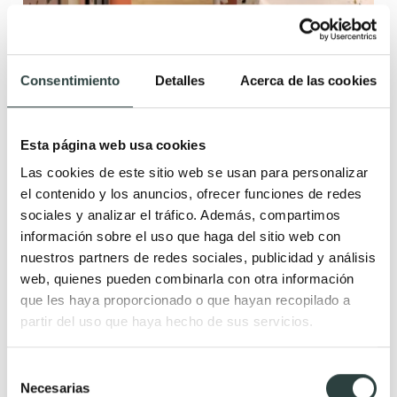
Consentimiento
Detalles
Acerca de las cookies
Conjunto mueble de baño fondo reducido 35 cm
Salgar Inara
Esta página web usa cookies
2 puertas, 1 cajon, con patas, lavabo de porcelana
Las cookies de este sitio web se usan para personalizar
359,98€
423,50€
−15%
el contenido y los anuncios, ofrecer funciones de redes
sociales y analizar el tráfico. Además, compartimos
información sobre el uso que haga del sitio web con
nuestros partners de redes sociales, publicidad y análisis
web, quienes pueden combinarla con otra información
que les haya proporcionado o que hayan recopilado a
Novedad
partir del uso que haya hecho de sus servicios.
Rebajas
Selección
Necesarias
de