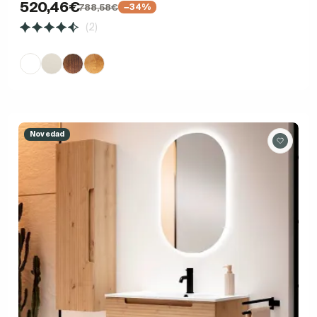
520,46€
788,58€
−34%
(2)
Novedad