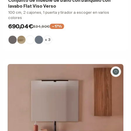
Conjunto de mueble de baño con banquillo con
lavabo Flat Viso Verso
100 cm, 2 cajones, 1 puerta y tirador a escoger en varios
colores
690,04€
834,90€
−17%
+ 3