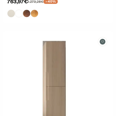
763,97€
1.273,28€
−40%