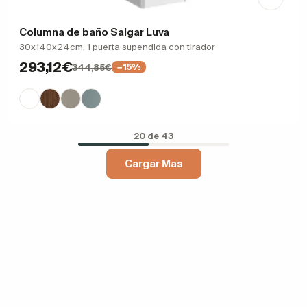
Columna de baño Salgar Luva
30x140x24cm, 1 puerta supendida con tirador
293,12€
344,85€
−15%
20 de 43
Cargar Mas