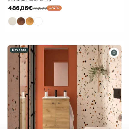
486,06€
777,69€
−37%
Novedad