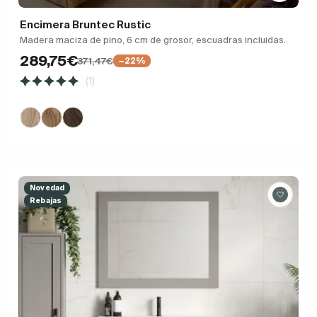
Encimera Bruntec Rustic
Madera maciza de pino, 6 cm de grosor, escuadras incluidas.
289,75€
371,47€
−22%
(1)
Novedad
Rebajas