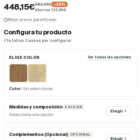
582,01€
−23%
448,15€
Ahorras 133,86€
Mejor precio garantizado
Configura tu producto
Te faltan 2 pasos por configurar
ELIGE COLOR
Ver todas las opciones
Color:
Sin seleccionar
Medidas y composición
A ELEGIR
Elegir
Selecciona una opción
Complementos (Opcional)
OPCIONAL
Elegir