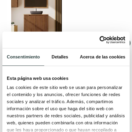
Mueble de baño con
encimera de madera
maciza Bruntec Alpes
Consentimiento
Detalles
Acerca de las cookies
14
2 puertas, palilleria,
suspendido con encimera
Esta página web usa cookies
de madera
448,15€
Las cookies de este sitio web se usan para personalizar
582,01€
−23%
el contenido y los anuncios, ofrecer funciones de redes
sociales y analizar el tráfico. Además, compartimos
información sobre el uso que haga del sitio web con
nuestros partners de redes sociales, publicidad y análisis
web, quienes pueden combinarla con otra información
que les haya proporcionado o que hayan recopilado a