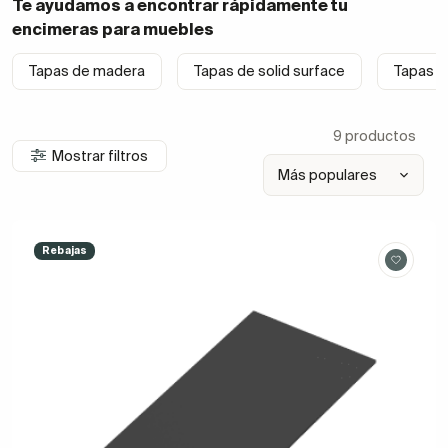
Te ayudamos a encontrar rápidamente tu
encimeras para muebles
Tapas de madera
Tapas de solid surface
Tapas d
9 productos
Mostrar filtros
Rebajas