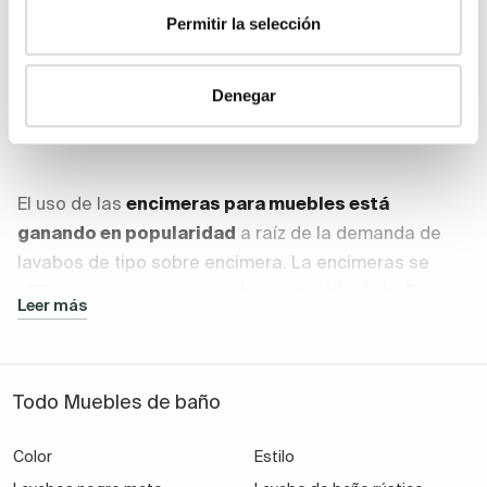
Permitir la selección
Denegar
Encimeras de muebles
El uso de las
encimeras para muebles está
ganando en popularidad
a raíz de la demanda de
lavabos de tipo sobre encimera. La encimeras se
utilizan para cerrar por arriba un mueble de baño, y
Leer más
colocar así sobre este un
lavabo sobre encimera.
Todo Muebles de baño
Además de su función estética (promueven ligereza
visual), las
encimeras para baño son duraderas y
Color
Estilo
están preparadas para resistir el uso diario
, lo que