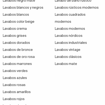
Lavabos negro mate
Lavabo de baño rústico
alarga la vida de tu mueble de lavabo.
Lavabos blancos y negros
Lavabos rústicos modernos
Lavabos blancos
Lavabos cuadrados
Tipos de encimeras para encimeras
Lavabos color beige
modernos
Se pueden encontrar
encimeras para muebles
Lavabos crema
Lavabos modernos
fabricadas en madera o en solid surface
Lavabos grises
Lavabos nórdicos
fundamentalmente.
Lavabos dorados
Lavabos industriales
Lavabos de bronce
Lavabos vintage
Lavabos de oro rosa
Lavabos clásicos
Las
encimeras para muebles de baño
se fabrican
Lavabos marrones
Lavabos mate
en distintos acabados y colores, listas para
Lavabos verdes
adaptarse al mueble de baño que se haya escogido.
Lavabos azules
Lavabos rosas
Lavabos amarillos
Desde el clásico blanco brillo o mate, al color madera
natural u otros tonos menos convencionales como el
Lavabos rojos
marrón o el negro.