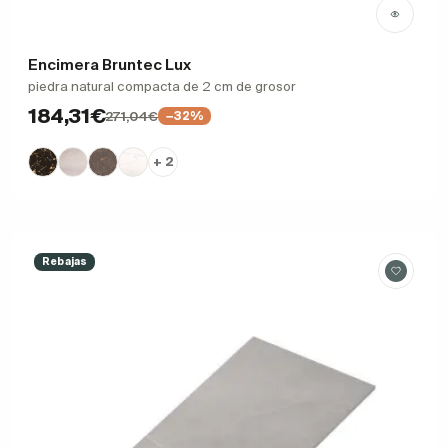
Encimera Bruntec Lux
piedra natural compacta de 2 cm de grosor
184,31€
271,04€
−32%
+ 2
Rebajas