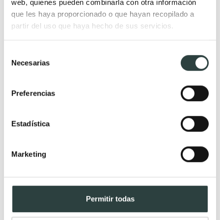
web, quienes pueden combinarla con otra información
Encimera Coycama Mytho
que les haya proporcionado o que hayan recopilado a
Carrara, Resina, carga mineral, revestimiento acrílico con barra
partir del uso que haya hecho de sus servicios.
de refuezo
235,01€
283,14€
−17%
Selección
Necesarias
de
9 de 9
consentimiento
Preferencias
Estadística
Marketing
Permitir todas