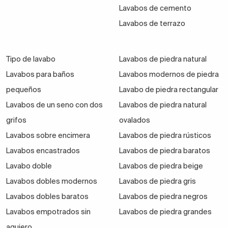
Lavabos de cemento
Lavabos de terrazo
Las combinaciones más arriesgadas precisan de
espacios más amplios, sobre todo si se trata de
Tipo de lavabo
Lavabos de piedra natural
colores oscuros.
Lavabos para baños
Lavabos modernos de piedra
Elegir
una tapa para baño plata para un
mueble de
pequeños
Lavabo de piedra rectangular
baño negro
quedaría genial, por ejemplo, en un baño
Lavabos de un seno con dos
Lavabos de piedra natural
vintage o neoclásico.
grifos
ovalados
Lavabos sobre encimera
Lavabos de piedra rústicos
En definitiva las encimeras para muebles permiten
mayor originalidad en la decoración del aseo,
un
Lavabos encastrados
Lavabos de piedra baratos
cambio original en el mueble de baño sin invertir
Lavabo doble
Lavabos de piedra beige
demasiado presupuesto.
Lavabos dobles modernos
Lavabos de piedra gris
Lavabos dobles baratos
Lavabos de piedra negros
Lavabos empotrados sin
Lavabos de piedra grandes
agujero