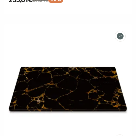
283,14€