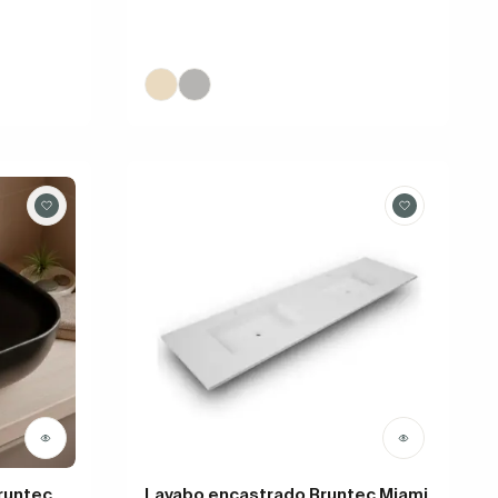
runtec
Lavabo encastrado Bruntec Miami