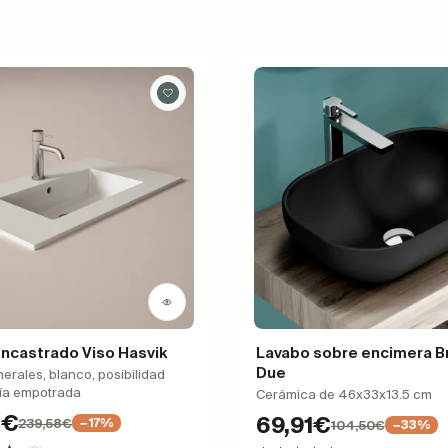
ncastrado Viso Hasvik
Lavabo sobre encimera B
Due
erales, blanco, posibilidad
ría empotrada
Cerámica de 46x33x13.5 cm
1€
69,91€
239,58€
−17%
104,50€
−33%