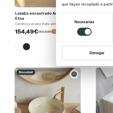
que hayan recopilado a parti
Lavabo encastrado Art and Bath
Lavabo e
Selección
Etna
Solid Surf
Necesarias
de
centrado. P
Cerámica acabo mate seno centrado
consentimiento
empotrad
154,49€
160,93€
−4%
259,
Dispon
Denegar
Novedad