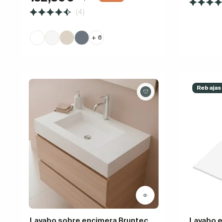
(4)
+ 6
Rebajas
Lavabo sobre encimera Bruntec
Lavabo 