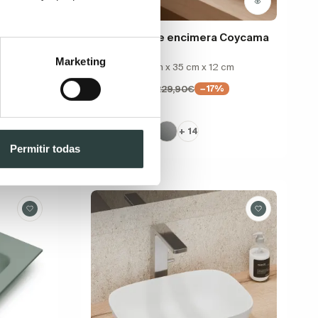
c Ideal
Lavabo sobre encimera Coycama
Tre 50 color
ad y resina
Marketing
sibilidad
cerámica, 51 cm x 35 cm x 12 cm
190,82€
229,90€
−17%
s
+ 14
Permitir todas