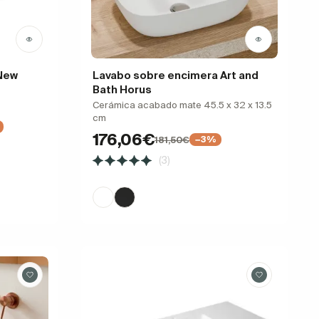
New
Lavabo sobre encimera Art and
Bath Horus
Cerámica acabado mate 45.5 x 32 x 13.5
cm
176,06€
181,50€
−3%
(3)