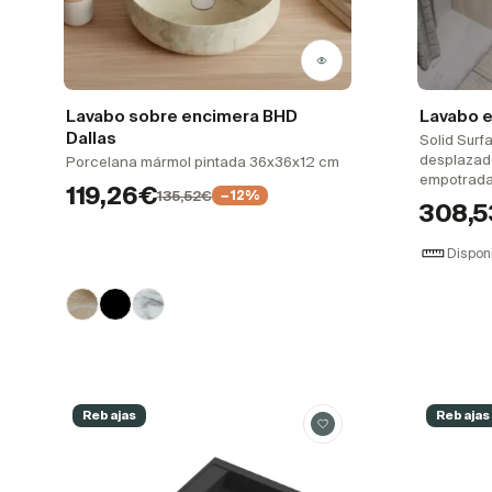
Lavabo sobre encimera BHD
Lavabo e
Dallas
Solid Surf
desplazado
Porcelana mármol pintada 36x36x12 cm
empotrad
119,26€
135,52€
−12%
308,
Dispon
Rebajas
Rebajas