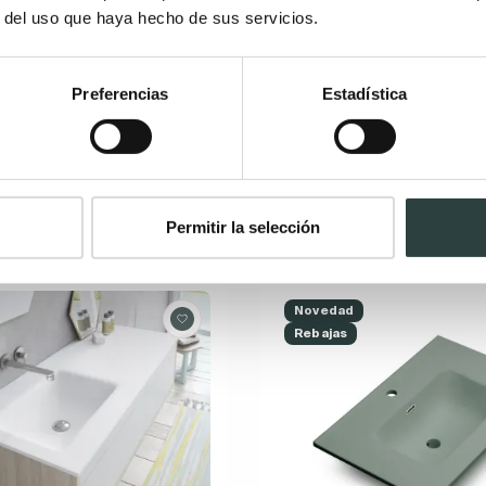
r del uso que haya hecho de sus servicios.
ncastrado Bruntec Italia
Lavabo encastrado Brunte
ace blanco mate seno
Cargas minerales de alta calid
Preferencias
Estadística
osibilidad para grifería
blanco mate seno centrado. Po
a
para grifería empotrada
54€
162,29€
332,75€
279,81€
−22%
−42%
ible en varias medidas
Disponible en varias medida
Permitir la selección
Novedad
Rebajas