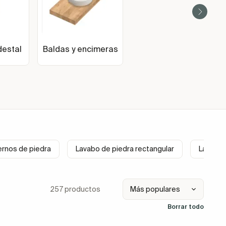
estal
Baldas y encimeras
rnos de piedra
Lavabo de piedra rectangular
Lavabo 
257 productos
Borrar todo