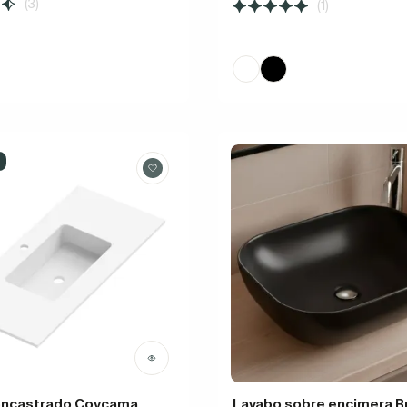
(3)
(1)
encastrado Coycama
Lavabo sobre encimera B