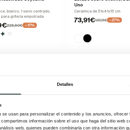
Uno
ace, blanco, 1 seno centrado,
Cerámica de 51x41x15 cm
d para grifería empotrada
73,91€
101,11€
−27%
9€
229,90€
−17%
(1)
Detalles
s
b se usan para personalizar el contenido y los anuncios, ofrecer
s, compartimos información sobre el uso que haga del sitio web 
 análisis web, quienes pueden combinarla con otra información q