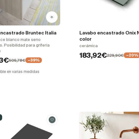
ncastrado Bruntec Italia
Lavabo encastrado Onix 
color
ace blanco mate seno
. Posibilidad para grifería
cerámica
a
183,92€
229,90€
−20%
53€
505,78€
−39%
ible en varias medidas