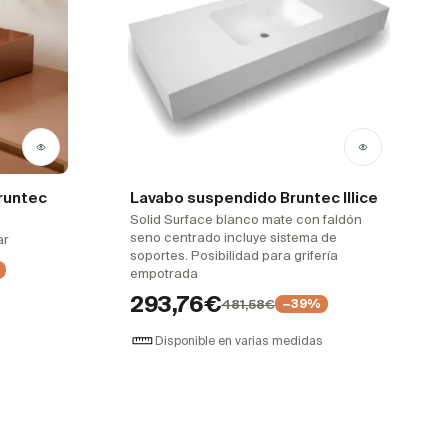
runtec
Lavabo suspendido Bruntec Illice
Solid Surface blanco mate con faldón
seno centrado incluye sistema de
ar
soportes. Posibilidad para grifería
empotrada
293,76€
481,58€
−39%
Disponible en varias medidas