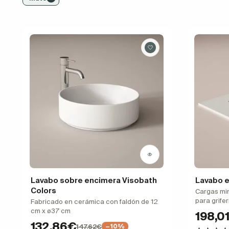
Lavabo sobre encimera Visobath
Lavabo e
Colors
Cargas min
para grife
Fabricado en cerámica con faldón de 12
cm x ø37 cm
198,0
132,86€
147,62€
−10%