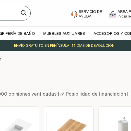
SERVICIO DE
AREA 
AYUDA
Inicia 
GRIFERÍA DE BAÑO
MUEBLES AUXILIARES
ACCESORIOS Y C
ENVÍO GRATUITO EN PENÍNSULA · 14 DÍAS DE DEVOLUCIÓN
e
000 opiniones verificadas | 💰 Posibilidad de financiació