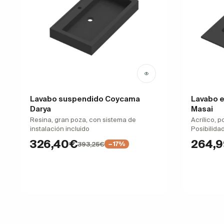
Lavabo suspendido Coycama
Lavabo 
Darya
Masai
Resina, gran poza, con sistema de
Acrílico, 
instalación incluido
Posibilida
326,40€
264,
393,25€
−17%