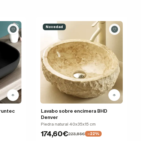
Novedad
runtec
Lavabo sobre encimera BHD
Denver
Piedra natural 40x35x15 cm
174,60€
223,85€
−22%