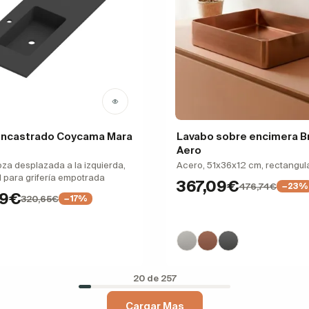
encastrado Coycama Mara
Lavabo sobre encimera B
Aero
poza desplazada a la izquierda,
Acero, 51x36x12 cm, rectangul
d para grifería empotrada
367,09€
476,74€
−23%
99€
320,65€
−17%
20 de 257
Cargar Mas