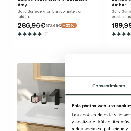
Amy
Ambar
Solid Surface krion blanco mate con
Solid Surf
faldón
posibilida
286,96€
189,9
372,68€
−23%
(1)
Consentimiento
Esta página web usa cookie
Las cookies de este sitio we
y analizar el tráfico. Ademá
redes sociales, publicidad y