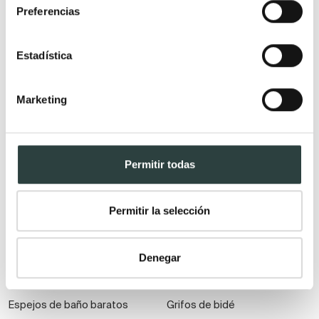
Preferencias
suspendidos
Muebles de baño
Estadística
económicos
Auxiliares de baño
Marketing
Espejos
Grifería
Espejos de aumento
Grifos de ducha
Permitir todas
Espejos de baño con
Grifos de lavabo
bluetooth
Columnas de hidromasaje
Permitir la selección
Armarios con espejos
Grifos de ducha y bañera
Espejos de baño con baldas y
Conjuntos de ducha
Denegar
estanterías
Grifos de ducha higiénica
Espejos de baño con antivaho
Grifos para baños modernos
Espejos de baño baratos
Grifos de bidé