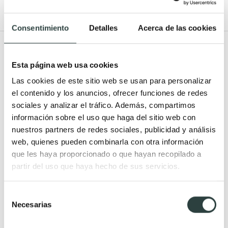
Consentimiento
Detalles
Acerca de las cookies
Todo Muebles de baño
Esta página web usa cookies
Muebles de baño
Lavabos
Las cookies de este sitio web se usan para personalizar
Muebles de baño Modernos
Lavabos modernos
el contenido y los anuncios, ofrecer funciones de redes
Muebles de baño rústicos y
Lavabos sobre encimera
sociales y analizar el tráfico. Además, compartimos
información sobre el uso que haga del sitio web con
natural
Lavabos baratos
nuestros partners de redes sociales, publicidad y análisis
Muebles de baño vintage y
Lavabos pequeños
web, quienes pueden combinarla con otra información
neoclásicos
Lavabos a medida
que les haya proporcionado o que hayan recopilado a
Mueble de baño de madera
Lavabos pedestal
partir del uso que haya hecho de sus servicios.
Muebles de baño Salgar
Lavabos encastrados
Selección
Muebles de baño fondo
Lavabos suspendidos
Necesarias
de
reducido
Lavabos dobles
consentimiento
Muebles de baño