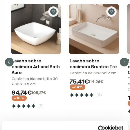
Lavabo sobre
Lavabo sobre
encimera Art and Bath
encimera Bruntec Tre
Aure
Cerámica de 61x35x12 cm
Cerámica blanco brillo 30
F
75,41€
114,26€
x 30 x 11.5 cm
c
−34%
94,74€
105,27€
(4)
−10%
(5)