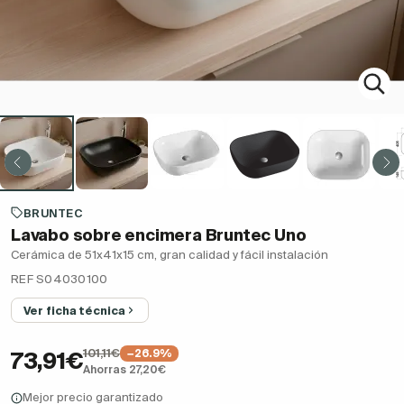
BRUNTEC
Lavabo sobre encimera Bruntec Uno
Cerámica de 51x41x15 cm, gran calidad y fácil instalación
REF S04030100
Ver ficha técnica
101,11€
−26.9%
73,91€
Ahorras 27,20€
Mejor precio garantizado