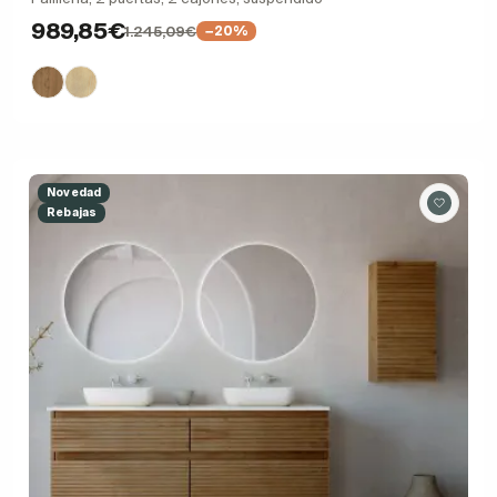
989,85€
1.245,09€
−20%
Novedad
Rebajas