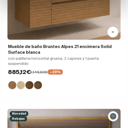
Mueble de baño Bruntec Alpes 21 encimera Solid
Surface blanca
con palillería horizontal gruesa, 2 cajones y 1 puerta
suspendido
885,12€
1.149,50€
−23%
Novedad
Rebajas