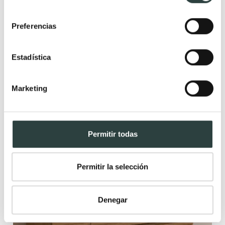
consentimiento
566,43€
682,44€
−17%
Preferencias
(2)
+ 1
Estadística
Marketing
Rebajas
Novedad
Permitir todas
Permitir la selección
Denegar