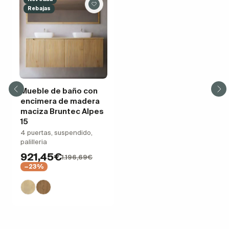
Rebajas
Mueble de baño con
encimera de madera
maciza Bruntec Alpes
15
4 puertas, suspendido,
palilleria
921,45€
1.196,69€
−23%