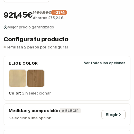
1.196,69€
−23%
921,45€
Ahorras 275,24€
Mejor precio garantizado
Configura tu producto
Te faltan 2 pasos por configurar
ELIGE COLOR
Ver todas las opciones
Color:
Sin seleccionar
Medidas y composición
A ELEGIR
Elegir
Selecciona una opción