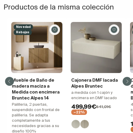
Productos de la misma colección
Novedad
Rebajas
Mueble de Baño de
Cajonera DMF lacada
madera maciza a
Alpes Bruntec
Medida con encimera
m
a medida con 1 cajón y
Bruntec Alpes 14
B
encimera en DMF lacado
Palilleria, 2 puertas,
4
499,99€
641,01€
suspendido con frontal de
s
−22%
palilleria. Se adapta
c
completamente a tus
necesidades gracias a su
diseño 100%