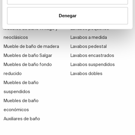
Muebles de baño Modernos
Lavabos modernos
Muebles de baño rústicos y
Lavabos sobre encimera
Denegar
natural
Lavabos baratos
Muebles de baño vintage y
Lavabos pequeños
neoclásicos
Lavabos a medida
Mueble de baño de madera
Lavabos pedestal
Muebles de baño Salgar
Lavabos encastrados
Muebles de baño fondo
Lavabos suspendidos
reducido
Lavabos dobles
Muebles de baño
suspendidos
Muebles de baño
económicos
Auxiliares de baño