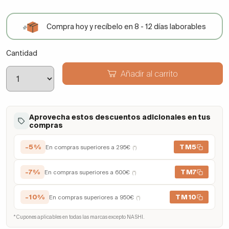
Compra hoy y recíbelo en 8 - 12 días laborables
Cantidad
Añadir al carrito
Aprovecha estos descuentos adicionales en tus
compras
-5%
TM5
En compras superiores a 295€
(*)
-7%
TM7
En compras superiores a 600€
(*)
-10%
TM10
En compras superiores a 950€
(*)
* Cupones aplicables en todas las marcas excepto NASHI.