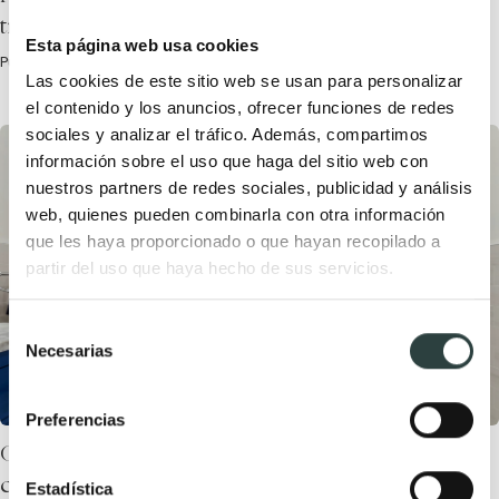
transformar tu espacio
Esta página web usa cookies
Publicada el 25 Agosto, 2025 por TODOMUEBLES.
Las cookies de este sitio web se usan para personalizar
el contenido y los anuncios, ofrecer funciones de redes
sociales y analizar el tráfico. Además, compartimos
información sobre el uso que haga del sitio web con
nuestros partners de redes sociales, publicidad y análisis
web, quienes pueden combinarla con otra información
que les haya proporcionado o que hayan recopilado a
partir del uso que haya hecho de sus servicios.
Selección
Necesarias
de
consentimiento
Preferencias
Conoce los tipos de inodoros y sus
características
Estadística