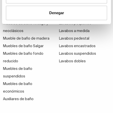
Muebles de baño Modernos
Lavabos modernos
Muebles de baño rústicos y
Lavabos sobre encimera
Denegar
natural
Lavabos baratos
Muebles de baño vintage y
Lavabos pequeños
neoclásicos
Lavabos a medida
Mueble de baño de madera
Lavabos pedestal
Muebles de baño Salgar
Lavabos encastrados
Muebles de baño fondo
Lavabos suspendidos
reducido
Lavabos dobles
Muebles de baño
suspendidos
Muebles de baño
económicos
Auxiliares de baño