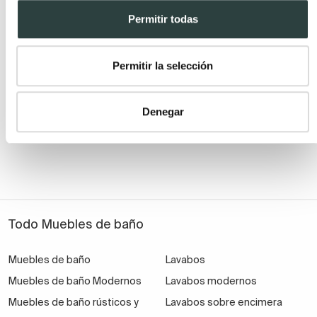
Permitir todas
¿Cómo instalar un lavabo suspendido?
Permitir la selección
Publicada el 25 Abril, 2023 por TODOMUEBLES.
Denegar
Todo Muebles de baño
Muebles de baño
Lavabos
Muebles de baño Modernos
Lavabos modernos
Muebles de baño rústicos y
Lavabos sobre encimera