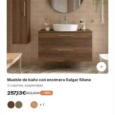
Mueble de baño con encimera Salgar Silane
2 cajones, suspendido
257,13€
302,50€
−15%
+ 1