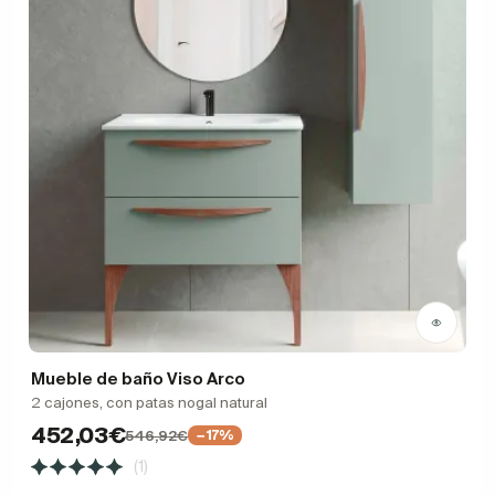
Mueble de baño Viso Arco
2 cajones, con patas nogal natural
452,03€
546,92€
−17%
(1)