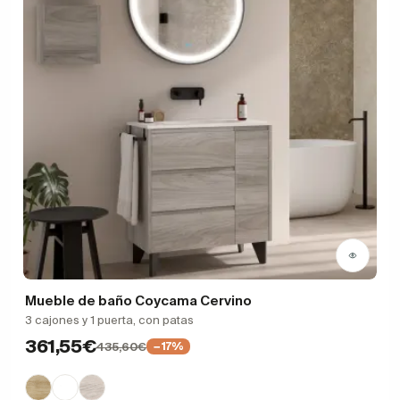
Mueble de baño Coycama Cervino
3 cajones y 1 puerta, con patas
361,55€
435,60€
−17%