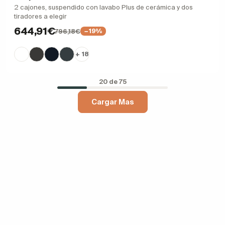
2 cajones, suspendido con lavabo Plus de cerámica y dos
tiradores a elegir
644,91€
796,18€
−19%
+ 18
20 de 75
Cargar Mas