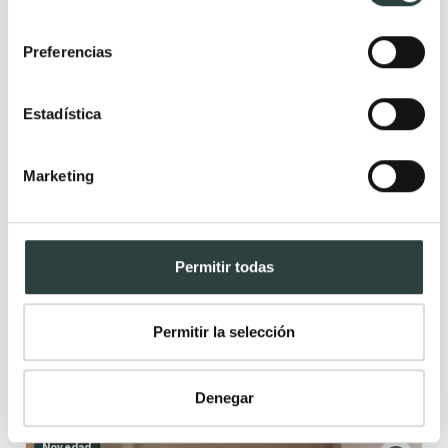
consentimiento
Preferencias
Estadística
Marketing
Mueble de baño con encimera del mismo color del
mueble Salgar Vima
Permitir todas
2 cajones, suspendido
379,52€
446,49€
−15%
Permitir la selección
Denegar
Novedad