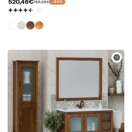
520,46€
788,58€
−34%
(2)