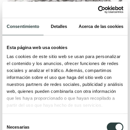
Mueble de baño con encimera de madera
Campoaras Vintass
2 cajones 2 estantes, con patas, tapa Vintass del mismo color
Consentimiento
Detalles
Acerca de las cookies
que el mueble, tiradores disponibles en varios colores
754,03€
908,47€
−17%
Esta página web usa cookies
Las cookies de este sitio web se usan para personalizar
el contenido y los anuncios, ofrecer funciones de redes
sociales y analizar el tráfico. Además, compartimos
información sobre el uso que haga del sitio web con
nuestros partners de redes sociales, publicidad y análisis
web, quienes pueden combinarla con otra información
que les haya proporcionado o que hayan recopilado a
partir del uso que haya hecho de sus servicios.
Selección
Necesarias
de