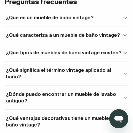
Preguntas frecuentes
Los muebles de baño estilo vintage combinan
¿Qué es un mueble de baño vintage?
elegancia clásica con la funcionalidad que
necesitamos hoy en día en este espacio. Se inspiran
en diseños de épocas pasadas, pero están pensados
¿Qué caracteriza a un mueble de baño vintage?
para
responder a las exigencias actuales
. La
estructura robusta, los acabados con efecto
¿Qué tipos de muebles de baño vintage existen?
envejecido y los detalles como patas torneadas o
tiradores de inspiración retro convierten cada pieza
¿Qué significa el término vintage aplicado al
en una declaración de intenciones.
baño?
Además, muchos de nuestros modelos vienen ya
¿Dónde puedo encontrar un mueble de lavabo
ensamblados y preparados para su instalación, lo
antiguo?
que facilita el proceso desde el primer
momento. Un
mueble de baño retro
¿Qué ventajas decorativas tiene un mueble de
moderno incorpora detalles y líneas propios de
baño vintage?
estilos clásicos. Durante años se impusieron diseños