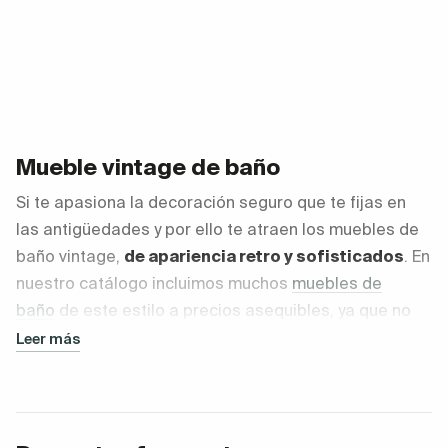
Mueble vintage de baño
Si te apasiona la decoración seguro que te fijas en
las antigüedades y por ello te atraen los muebles de
baño vintage,
de apariencia retro y sofisticados
. En
nuestro catálogo incluimos muchos
muebles de
baño
de este estilo a precios asequibles, ya que no
son reliquias, sino muebles de diseño que evocan
Leer más
épocas pasadas.
¿Qué hace especial a un mueble
vintage para baño?