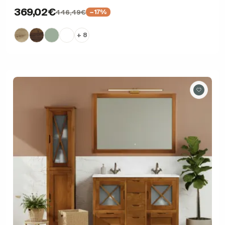
369,02€
446,49€
−17%
+ 8