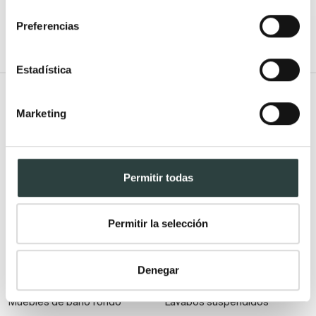
consentimiento
+ 1
Preferencias
Estadística
Todo Muebles de baño
Marketing
Muebles de baño
Lavabos
Muebles de baño Modernos
Lavabos modernos
Muebles de baño rústicos y
Lavabos sobre encimera
Permitir todas
natural
Lavabos baratos
Muebles de baño vintage y
Lavabos pequeños
Permitir la selección
neoclásicos
Lavabos a medida
Mueble de baño de madera
Lavabos pedestal
Denegar
Muebles de baño Salgar
Lavabos encastrados
Muebles de baño fondo
Lavabos suspendidos