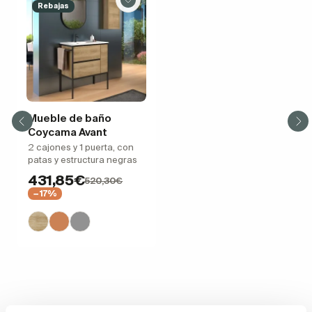
Rebajas
Mueble de baño
Coycama Avant
2 cajones y 1 puerta, con
patas y estructura negras
431,85€
520,30€
−17%