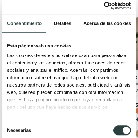
Productos relacionados
Consentimiento
Detalles
Acerca de las cookies
Oferta
Oferta
Esta página web usa cookies
Las cookies de este sitio web se usan para personalizar
el contenido y los anuncios, ofrecer funciones de redes
sociales y analizar el tráfico. Además, compartimos
Conjunto mueble de
Mueble de baño con
información sobre el uso que haga del sitio web con
baño moderno
encimera de madera
nuestros partners de redes sociales, publicidad y análisis
Bruntec Boston
Bruntec Coban
3
web, quienes pueden combinarla con otra información
l
Suspendido con lavabo
2 cajones + 1 puerta,
que les haya proporcionado o que hayan recopilado a
cerámico y 2 cajones con
suspendido
partir del uso que haya hecho de sus servicios.
cierre amortiguado
229,56€
337,59€
199,43€
297,66€
−32%
−33%
Selección
(40)
Necesarias
(57)
de