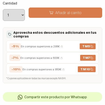
Cantidad
Añadir al carrito
Aprovecha estos descuentos adicionales en tus
compras
-5%
TM5
En compras superiores a 295€
(*)
-7%
TM7
En compras superiores a 600€
(*)
-10%
TM10
En compras superiores a 950€
(*)
* Cupones aplicables en todas las marcas excepto NASHI.
Compartir este producto por Whatsapp