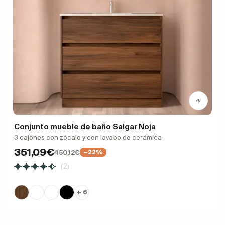
Conjunto mueble de baño Salgar Noja
3 cajones con zócalo y con lavabo de cerámica
351,09€
450,12€
−22%
(2)
+ 6