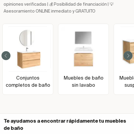
opiniones verificadas | 💰 Posibilidad de financiación | 💡
Asesoramiento ONLINE inmediato y GRATUITO
Conjuntos
Muebles de baño
Muebl
completos de baño
sin lavabo
sus
Te ayudamos a encontrar rápidamente tu
muebles
de baño