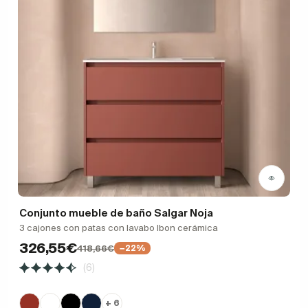
Conjunto mueble de baño Salgar Noja
3 cajones con patas con lavabo Ibon cerámica
326,55€
418,66€
−22%
(6)
+ 6