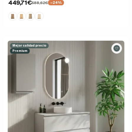
449,71€
588,62€
−24%
Mejor calidad precio
Premium