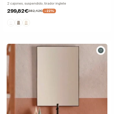
2 cajones, suspendido, tirador inglete
299,82€
382,42€
−22%