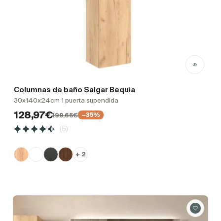
Columnas de baño Salgar Bequia
30x140x24cm 1 puerta supendida
128,97€
199,65€
−35%
(5)
+ 2