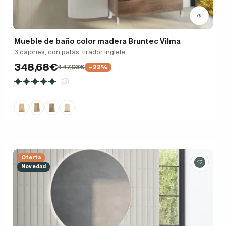
Mueble de baño color madera Bruntec Vilma
3 cajones, con patas, tirador inglete
348,68€
447,03€
−22%
(3)
Oferta
Novedad