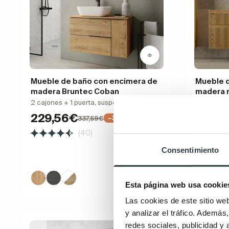
Mueble de baño con encimera de
Mueble 
madera Bruntec Coban
madera 
2 cajones + 1 puerta, suspendido
Madera mac
cajones as
229,56€
337,59€
−32%
encimera 
(40)
590,
Consentimiento
Esta página web usa cookie
Las cookies de este sitio we
y analizar el tráfico. Ademá
redes sociales, publicidad y