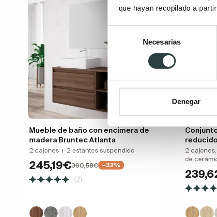
que hayan recopilado a parti
Selección
Necesarias
de
consentimiento
Denegar
Mueble de baño con encimera de
Conjunt
madera Bruntec Atlanta
reducid
2 cajones + 2 estantes suspendido
2 cajones,
de cerámi
245,19€
360,58€
−32%
239,6
(2)