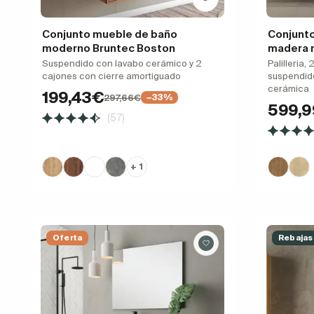
Conjunto mueble de baño
Conjunto
moderno Bruntec Boston
madera 
Suspendido con lavabo cerámico y 2
Palilleria,
cajones con cierre amortiguado
suspendido
cerámica
199,43€
297,66€
−33%
599,
(57)
+ 1
Oferta
Rebajas