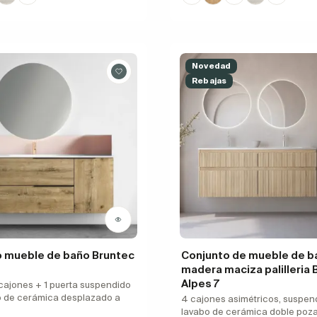
Novedad
Rebajas
o mueble de baño Bruntec
Conjunto de mueble de b
madera maciza palilleria 
Alpes 7
cajones + 1 puerta suspendido
o de cerámica desplazado a
4 cajones asimétricos, suspen
lavabo de cerámica doble poz