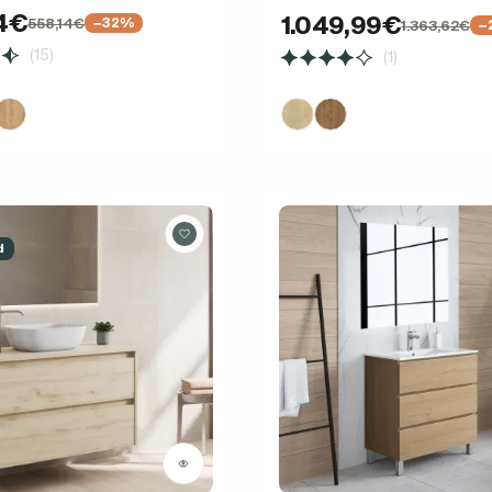
4€
1.049,99€
558,14€
−32%
1.363,62€
−
(15)
(1)
d