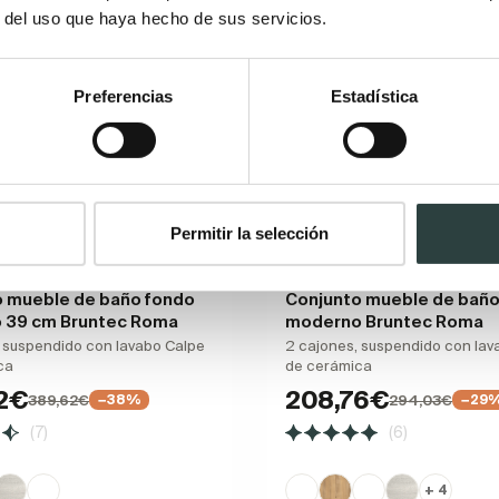
Oferta
r del uso que haya hecho de sus servicios.
Preferencias
Estadística
Permitir la selección
o mueble de baño fondo
Conjunto mueble de bañ
o 39 cm Bruntec Roma
moderno Bruntec Roma
 suspendido con lavabo Calpe
2 cajones, suspendido con lav
ca
de cerámica
2€
208,76€
389,62€
294,03€
−38%
−29
(7)
(6)
+ 4