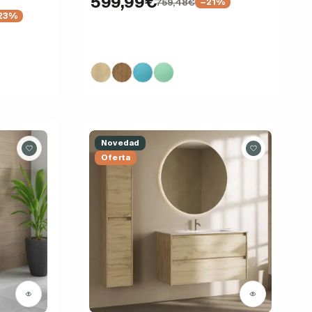
599,99€
759,48€
−21%
23%
Novedad
Oferta