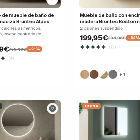
 de mueble de baño de
Mueble de baño con enci
maciza Bruntec Alpes
madera Bruntec Boston n
 2 cajones asimétricos,
2 cajones suspendido
, lavabo centrado de
199,95€
294,05€
−32%
(12)
99€
759,48€
−21%
(4)
+ 1
Oferta