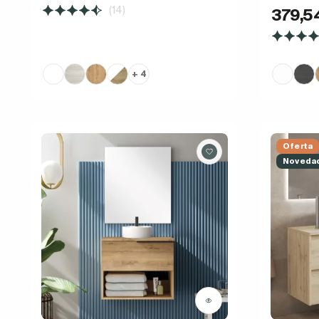
(14)
379,5
+ 4
Oferta
Noveda