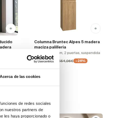
ducido
Columna Bruntec Alpes 5 madera
madera
maciza palilleria
35 x 140 x 24 cm, 2 puertas, suspendida
410,00€
554,06€
−26%
Acerca de las cookies
 funciones de redes sociales
con nuestros partners de
ue les haya proporcionado o