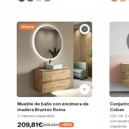
Oferta
Mueble de baño con encimera de
Conjunt
madera Bruntec Roma
Coban
2 cajones supendido
120 cm, 2 
con lavab
209,81€
308,55€
−32%
izquierda