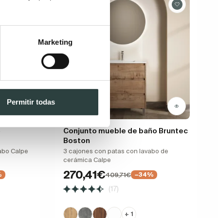
Marketing
Permitir todas
o
Conjunto mueble de baño Bruntec
Boston
abo Calpe
3 cajones con patas con lavabo de
cerámica Calpe
270,41€
409,71€
%
−34%
(17)
+ 1