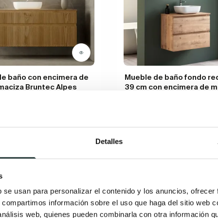
de baño con encimera de
Mueble de baño fondo re
maciza Bruntec Alpes
39 cm con encimera de 
Bruntec Roma
iza de pino, Palilleria, 2
imétricos, suspendido con
2 cajones supendido
de madera
209,81€
308,55€
−32%
99€
748,09€
−21%
(3)
Detalles
(8)
s
b se usan para personalizar el contenido y los anuncios, ofrecer
s, compartimos información sobre el uso que haga del sitio web 
 análisis web, quienes pueden combinarla con otra información q