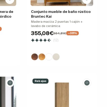
mera de
Conjunto mueble de baño rústico
órdico
Bruntec Kai
Madera maciza 2 puertas 1 cajón +
lavabo de cerámica
355,08€
554,81€
−36%
(12)
Rebajas