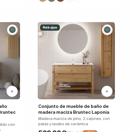
Rebajas
año
Conjunto de mueble de baño de
Bruntec
madera maciza Bruntec Laponia
Madera maciza de pino, 2 cajones, con
patas y lavabo de cerámica
dido con
a