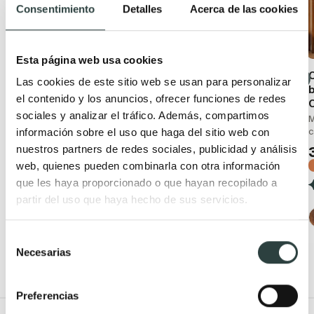
Consentimiento
Detalles
Acerca de las cookies
Esta página web usa cookies
Conjunto mueble de
Mueble de baño
Las cookies de este sitio web se usan para personalizar
baño rústico Bruntec
Campoaras L-Gant
b
el contenido y los anuncios, ofrecer funciones de redes
Timor
vintage
sociales y analizar el tráfico. Además, compartimos
Madera maciza, con patas
2 cajones, con patas
M
2 puertas 1 cajón
Isabelinas, tirador
c
información sobre el uso que haga del sitio web con
disponible en varios
nuestros partners de redes sociales, publicidad y análisis
339,91€
536,13€
colores
web, quienes pueden combinarla con otra información
−37%
519,61€
626,04€
que les haya proporcionado o que hayan recopilado a
(7)
−17%
partir del uso que haya hecho de sus servicios.
(4)
Selección
Necesarias
de
consentimiento
Preferencias