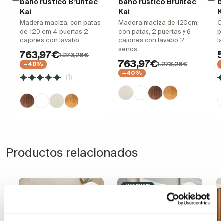
baño rústico Bruntec
baño rústico Bruntec
b
Kai
Kai
K
Madera maciza, con patas
Madera maciza de 120cm,
C
de 120 cm 4 puertas 2
con patas, 2 puertas y 6
p
cajones con lavabo
cajones con lavabo 2
l
senos
763,97€
1.273,28€
763,97€
1.273,28€
−40%
−40%
(1)
Productos relacionados
Premium