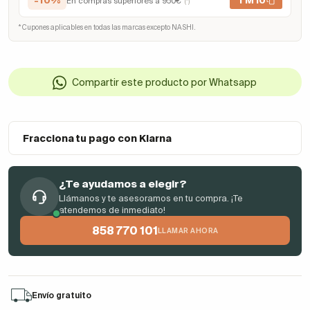
-10%
TM10
En compras superiores a 950€
(*)
* Cupones aplicables en todas las marcas excepto NASHI.
Compartir este producto por Whatsapp
Fracciona tu pago con Klarna
¿Te ayudamos a elegir?
Llámanos y te asesoramos en tu compra. ¡Te
atendemos de inmediato!
858 770 101
LLAMAR AHORA
Envío gratuito