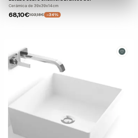
Cerámica de 39x39x14cm
68,10€
103,18€
−34%