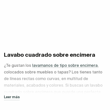
Lavabo cuadrado sobre encimera
¿Te gustan los
lavamanos de tipo sobre encimera
,
colocados sobre muebles o tapas? Los tienes tanto
de líneas rectas como curvas, en multitud de
materiales, acabados y colores. Si buscas un lavabo
cuadrado sobre encimera que guarde una perfecta
Leer más
calidad-precio es bueno seleccionar
algún modelo
de cerámica blanca. Son duraderos, elegantes,