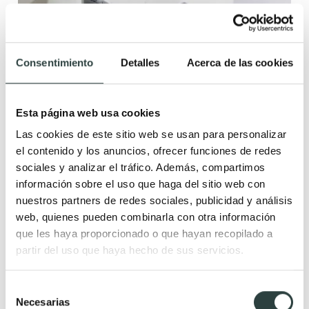
Consentimiento
Detalles
Acerca de las cookies
Esta página web usa cookies
Las cookies de este sitio web se usan para personalizar
el contenido y los anuncios, ofrecer funciones de redes
sociales y analizar el tráfico. Además, compartimos
información sobre el uso que haga del sitio web con
nuestros partners de redes sociales, publicidad y análisis
Lavabo sobre encimera Bathco Olea 41
web, quienes pueden combinarla con otra información
Porcelana blanco 41x41x14.5 cm
que les haya proporcionado o que hayan recopilado a
138,82€
180,29€
−23%
partir del uso que haya hecho de sus servicios.
(1)
Selección
Necesarias
de