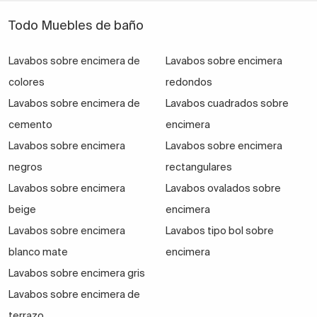
fáciles de limpiar y asequibles.
Todo Muebles de baño
Pero si te parecen demasiado convencionales y
prefieres mejor un lavabo original y llamativo
,
Lavabos sobre encimera de
Lavabos sobre encimera
descubre otras opciones a tu alcance como por
colores
redondos
ejemplo los lavamanos de color negro de la marca
Lavabos sobre encimera de
Lavabos cuadrados sobre
Art&Bath, por ejemplo.
cemento
encimera
Lavabos sobre encimera
Lavabos sobre encimera
Un lavabo cuadrado sobre encimera
negros
rectangulares
o dos?
Lavabos sobre encimera
Lavabos ovalados sobre
Esta es una pregunta clave.
Habrás visto que hoy en
beige
encimera
día se llevan mucho los tocadores dobles
, es decir,
Lavabos sobre encimera
Lavabos tipo bol sobre
colocar dos lavamanos idénticos en el baño. Provoca
blanco mate
encimera
simetría visual y resulta muy distinguido. Eso sí, si tu
Lavabos sobre encimera gris
baño es pequeño, no será la mejor opción, ya que te
Lavabos sobre encimera de
robará demasiado sitio en el baño.
terrazo