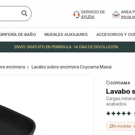
SERVICIO DE
AREA 
AYUDA
Inicia 
GRIFERÍA DE BAÑO
MUEBLES AUXILIARES
ACCESORIOS Y C
ENVÍO GRATUITO EN PENÍNSULA · 14 DÍAS DE DEVOLUCIÓN
bre encimera
Lavabo sobre encimera Coycama Masai
COYCAMA
Lavabo 
Cargas mineral
acabados
A medida · 