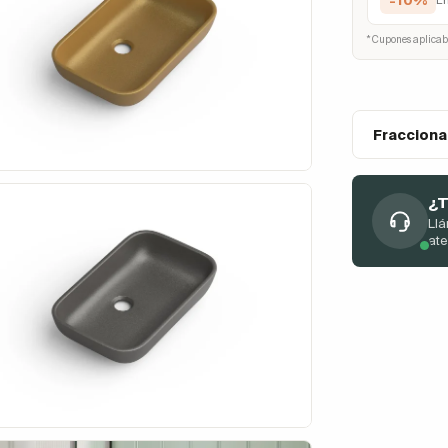
-10%
E
* Cupones aplicab
Fracciona
¿T
Llá
at