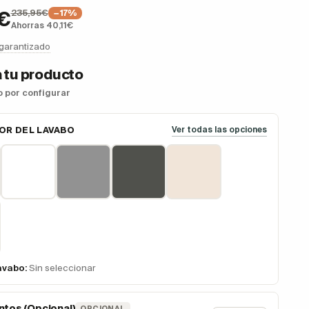
235,95€
€
−17%
Ahorras 40,11€
 garantizado
 tu producto
so por configurar
OR DEL LAVABO
Ver todas las opciones
avabo:
Sin seleccionar
tos (Opcional)
OPCIONAL