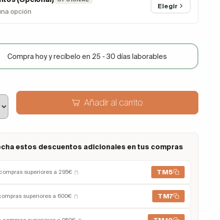
Elegir
una opción
Compra hoy y recíbelo en 25 - 30 días laborables
Añadir al carrito
cha estos descuentos adicionales en tus compras
TM5
compras superiores a 295€
(*)
TM7
compras superiores a 600€
(*)