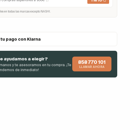
TM10
n compras superiores a 950€
(*)
les en todas las marcas excepto NASHI.
 tu pago con Klarna
e ayudamos a elegir?
858 770 101
manos y te asesoramos en tu compra. ¡Te
LLAMAR AHORA
endemos de inmediato!