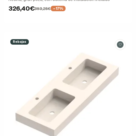
326,40€
393,25€
−17%
Rebajas