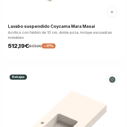
Lavabo suspendido Coycama Mara Masai
Acrílico con faldón de 10 cm, doble poza, incluye escuadras
invisibles
512,19€
617,10€
−17%
Rebajas