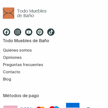
Precios y factores que afectan al
coste
El precio de un lavabo suspendido depende de:
Tamaño y diseño.
Todo Muebles de Baño
Quiénes somos
Materiales y tipo de acabado.
Opiniones
Preguntas frecuentes
Nivel de personalización y medidas especiales.
Contacto
Blog
Tipo de lavabo integrado y herrajes incluidos.
Métodos de pago
En Todomueblesdebañ
o combinamos calidad,