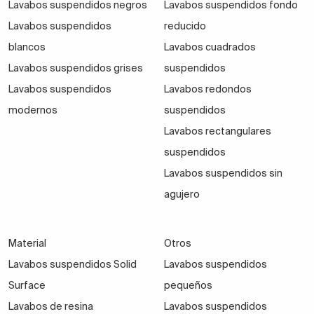
Lavabos suspendidos negros
Lavabos suspendidos fondo
Ancho
Fondo
Tipo de baño
Recomendación
Lavabos suspendidos
reducido
blancos
Lavabos cuadrados
Ideal para un
50–60
Lavabos suspendidos grises
suspendidos
35–45 cm
Pequeño
lavabo pequeño
cm
Lavabos suspendidos
Lavabos redondos
suspendido
modernos
suspendidos
Espacio
Lavabos rectangulares
60–80
40–50 cm
Medio
cómodo para
suspendidos
cm
uso diario
Lavabos suspendidos sin
agujero
100–
Doble lavabo o
45–55 cm
Familiar
120 cm
encimera amplia
Material
Otros
Ajuste perfecto
A
Según
Lavabos suspendidos Solid
Lavabos suspendidos
Personalizado
a huecos
medida
necesidad
especiales
Surface
pequeños
Lavabos de resina
Lavabos suspendidos