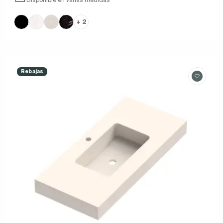
+ 2
Rebajas