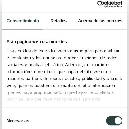
Consentimiento
Detalles
Acerca de las cookies
Esta página web usa cookies
Las cookies de este sitio web se usan para personalizar
el contenido y los anuncios, ofrecer funciones de redes
sociales y analizar el tráfico. Además, compartimos
información sobre el uso que haga del sitio web con
nuestros partners de redes sociales, publicidad y análisis
web, quienes pueden combinarla con otra información
que les haya proporcionado o que hayan recopilado a
partir del uso que haya hecho de sus servicios.
Lavabo suspendido Coycama Átika
Piedra natural con faldón de 12 cm
Selección
1.094,94€
Necesarias
1.324,95€
−17%
de
consentimiento