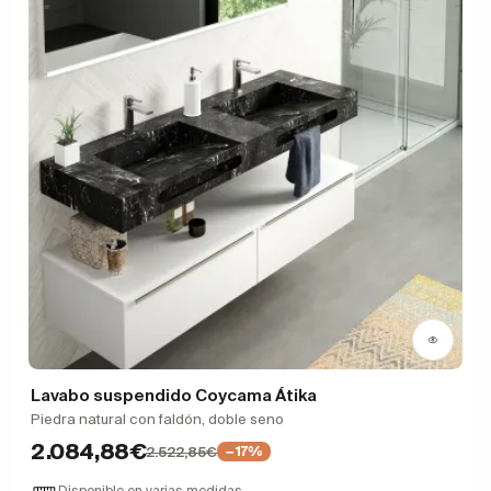
Lavabo suspendido Coycama Átika
Piedra natural con faldón, doble seno
2.084,88€
2.522,85€
−17%
Disponible en varias medidas