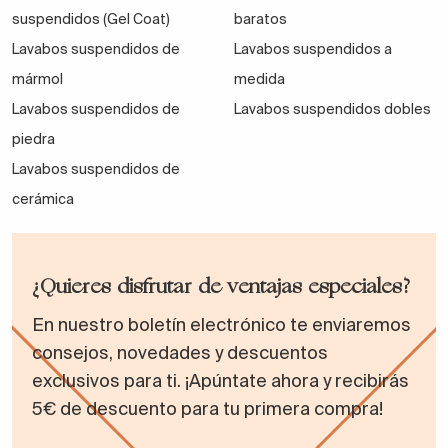
suspendidos (Gel Coat)
baratos
Materiales y durabilidad
Lavabos suspendidos de
Lavabos suspendidos a
Tableros resistentes a la humedad y lacados
mármol
medida
ecológicos.
Lavabos suspendidos de
Lavabos suspendidos dobles
piedra
Madera maciza certificada y materiales
Lavabos suspendidos de
sostenibles.
cerámica
Alta resistencia al uso diario y al paso del tiempo.
¿Quieres disfrutar de ventajas especiales?
En nuestro boletín electrónico te enviaremos
Todos nuestros muebles cuentan con
consejos, novedades y descuentos
certificaciones de sostenibilidad, apoyando la
exclusivos para ti. ¡Apúntate ahora y recibirás
industria nacional y garantizando un producto
5€ de descuento para tu primera compra!
duradero y seguro.