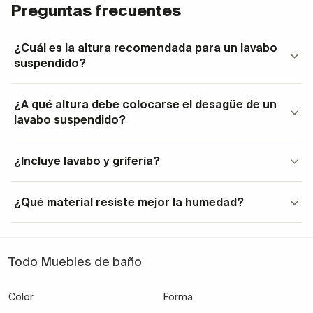
mueble
recomendado
Preguntas frecuentes
Baños
Facilita limpieza,
¿Cuál es la altura recomendada para un lavabo
Suspendido
modernos y
suspendido?
sensación de amplitud
funcionales
¿A qué altura debe colocarse el desagüe de un
Espacios
Ocupa poco espacio,
Compacto
lavabo suspendido?
reducidos
mantiene funcionalidad
Doble
Baños
Permite uso simultáneo
¿Incluye lavabo y grifería?
lavabo
familiares
y comodidad
¿Qué material resiste mejor la humedad?
Medidas, disposición y guía de
selección
Todo Muebles de baño
La elección del tamaño y disposición de tu lavabo
suspendido depende del espacio disponible y la
Color
Forma
funcionalidad deseada: