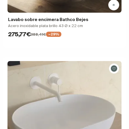
Lavabo sobre encimera Bathco Bejes
Acero inoxidable plata brillo 43 Ø x 22 cm
275,77€
388,41€
−29%