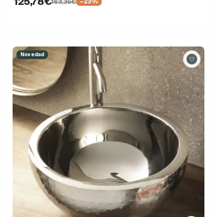
125,78€
163,35€
−23%
Novedad