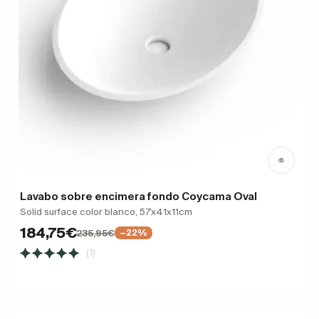
Lavabo sobre encimera fondo Coycama Oval
Solid surface color blanco, 57x41x11cm
184,75€
235,95€
−22%
(1)