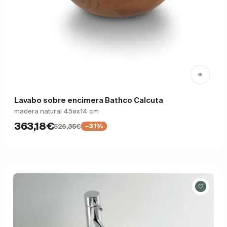
Lavabo sobre encimera Bathco Calcuta
madera natural 45øx14 cm
363,18€
526,35€
−31%