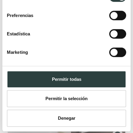
consentimiento
Preferencias
Estadística
Marketing
Permitir todas
Lavabo sobre encimera Art and Bath Génova
Cerámica marmoleado negro mate Ø40x15 cm
Permitir la selección
152,90€
196,02€
−22%
Denegar