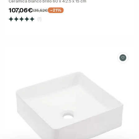
Cerámica blanco brillo 60 x 42.5 x 15 cm
107,06€
135,52€
−21%
(1)