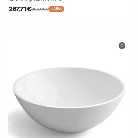
267,71€
356,95€
−25%