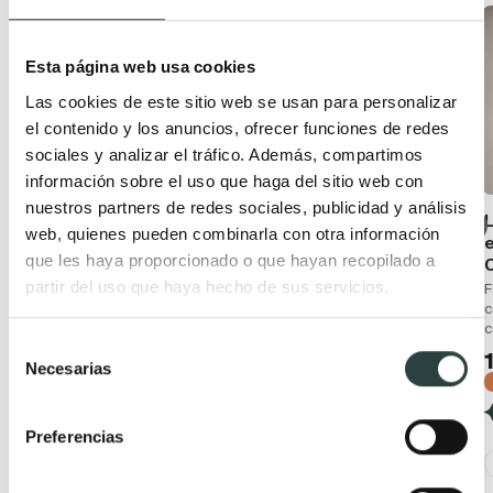
Esta página web usa cookies
Las cookies de este sitio web se usan para personalizar
el contenido y los anuncios, ofrecer funciones de redes
sociales y analizar el tráfico. Además, compartimos
información sobre el uso que haga del sitio web con
nuestros partners de redes sociales, publicidad y análisis
Lavabo sobre
Lavabo sobre
web, quienes pueden combinarla con otra información
encimera Art and Bath
encimera Bruntec Tre
que les haya proporcionado o que hayan recopilado a
Aure
Cerámica de 61x35x12 cm
partir del uso que haya hecho de sus servicios.
Cerámica blanco brillo 30
F
75,41€
114,26€
x 30 x 11.5 cm
c
−34%
94,74€
105,27€
Selección
(4)
−10%
Necesarias
de
(5)
consentimiento
Preferencias