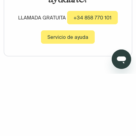
LLAMADA GRATUITA
+34 858 770 101
Servicio de ayuda
Copyright © 2026 Todo Muebles de Baño - Todos los derechos
reservados. Madrid. Oficinas sin atención al cliente. Calle
Pensamiento, 27. 28020. Granada. Oficinas sin atención al
cliente. Av. Fernando de los ríos 11 , portal 1, 1º Oficina 5 18100
Armilla (Granada)