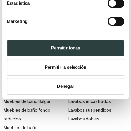
Estadística
Marketing
Todo Muebles de baño
Muebles de baño
Lavabos
Permitir todas
Muebles de baño Modernos
Lavabos modernos
Muebles de baño rústicos y
Lavabos sobre encimera
natural
Lavabos baratos
Permitir la selección
Muebles de baño vintage y
Lavabos pequeños
neoclásicos
Lavabos a medida
Denegar
Mueble de baño de madera
Lavabos pedestal
Muebles de baño Salgar
Lavabos encastrados
Muebles de baño fondo
Lavabos suspendidos
reducido
Lavabos dobles
Muebles de baño