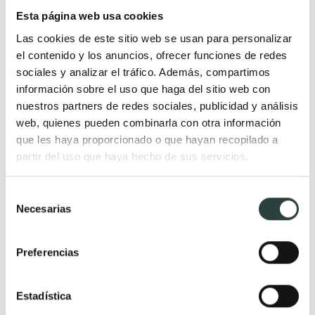
Esta página web usa cookies
natural
Lavabos baratos
Las cookies de este sitio web se usan para personalizar
Muebles de baño vintage y
Lavabos pequeños
el contenido y los anuncios, ofrecer funciones de redes
neoclásicos
Lavabos a medida
sociales y analizar el tráfico. Además, compartimos
Mueble de baño de madera
Lavabos pedestal
información sobre el uso que haga del sitio web con
Muebles de baño Salgar
Lavabos encastrados
nuestros partners de redes sociales, publicidad y análisis
web, quienes pueden combinarla con otra información
Muebles de baño fondo
Lavabos suspendidos
que les haya proporcionado o que hayan recopilado a
reducido
Lavabos dobles
partir del uso que haya hecho de sus servicios.
Muebles de baño
suspendidos
Selección
Necesarias
Muebles de baño
de
consentimiento
económicos
Auxiliares de baño
Preferencias
Estadística
Espejos
Grifería