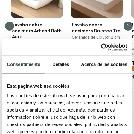
Lavabo sobre
Lavabo sobre
encimera Art and Bath
encimera Bruntec Tre
Aure
Cerámica de 61x35x12 cm
Cerámica blanco brillo 30
F
75,41€
114,26€
x 30 x 11.5 cm
c
−34%
94,74€
105,27€
(4)
−10%
Consentimiento
Detalles
Acerca de las cookies
(5)
Esta página web usa cookies
Las cookies de este sitio web se usan para personalizar
el contenido y los anuncios, ofrecer funciones de redes
sociales y analizar el tráfico. Además, compartimos
información sobre el uso que haga del sitio web con
Todo Muebles de baño
nuestros partners de redes sociales, publicidad y análisis
web, quienes pueden combinarla con otra información