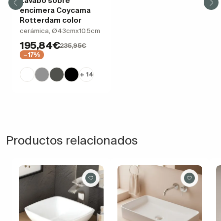
Lavabo sobre
encimera Coycama
Rotterdam color
cerámica, Ø43cmx10.5cm
195,84€
235,95€
−17%
+ 14
Productos relacionados