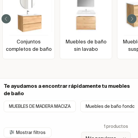
Conjuntos
Muebles de baño
Muebl
completos de baño
sin lavabo
sus
Te ayudamos a encontrar rápidamente tu
muebles
de baño
MUEBLES DE MADERA MACIZA
Muebles de baño fondo 
1 productos
Mostrar filtros