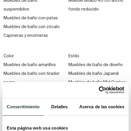
Muebles de baño
Mueble lavabo 40 cm ancho
suspendidos
fondo reducido
Muebles de baño con patas
Muebles de baño con zócalo
Cajoneras y encimeras
Color
Estilo
Muebles de baño amarillos
Muebles de baño de diseño
Muebles de baño con tirador
Muebles de baño Japandi
negro
Muebles de baño Mid Century
Muebles de baño azul
Muebles de baño ranurados
Muebles de baño color beige
Muebles de baño modernos
Consentimiento
Detalles
Acerca de las cookies
Muebles de baño color
Muebles de baño rústicos
berenjena
Muebles de baño vintage
Muebles baño blancos
Muebles de baño clásicos
Esta página web usa cookies