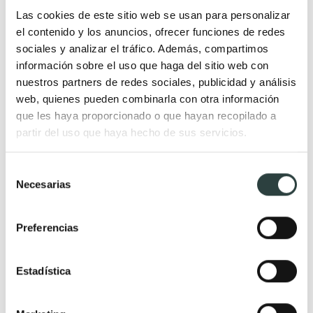
Muebles de baño blanco
Muebles de baño estilo
Las cookies de este sitio web se usan para personalizar
mate
Industrial
el contenido y los anuncios, ofrecer funciones de redes
sociales y analizar el tráfico. Además, compartimos
Muebles de baño dorados
Muebles de baño estilo
información sobre el uso que haga del sitio web con
Mueble baño gris ceniza
Nórdico
nuestros partners de redes sociales, publicidad y análisis
Muebles de baño color roble y
web, quienes pueden combinarla con otra información
cerezo
que les haya proporcionado o que hayan recopilado a
partir del uso que haya hecho de sus servicios.
Muebles lavabo de madera
Muebles de baño color
Selección
Wengue
Necesarias
de
Muebles de mármol para
consentimiento
baño
Preferencias
Muebles de baño negros
Muebles de baño de colores
Estadística
Muebles de baño color rojo
Muebles de baño color rosa