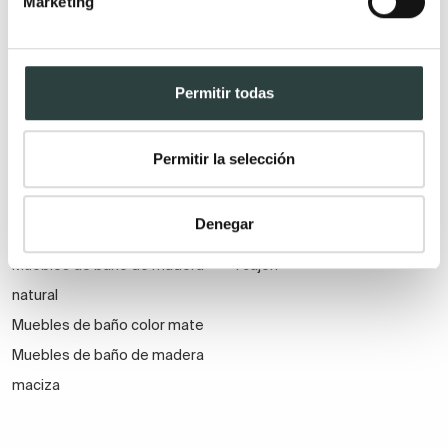
Marketing
Muebles de baño color verde
Acabado
Nº de cajones
Permitir todas
Muebles para baño de
2 cajones
madera
3 cajones
Permitir la selección
Muebles de baño blancos y
4 cajones
de madera
1 puerta
Denegar
Muebles de baño con brillo
2 puertas
Muebles de baño de madera
1 cajón
natural
Muebles de baño color mate
Muebles de baño de madera
maciza