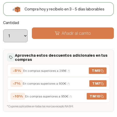
Compra hoy y recíbelo en 3 - 5 días laborables
Cantidad
Añadir al carrito
Aprovecha estos descuentos adicionales en tus
compras
-5%
TM5
En compras superiores a 295€
(*)
-7%
TM7
En compras superiores a 600€
(*)
-10%
TM10
En compras superiores a 950€
(*)
* Cupones aplicables en todas las marcas excepto NASHI.