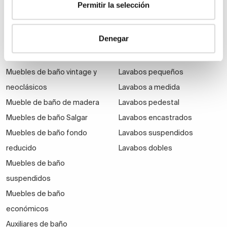
Permitir la selección
Muebles de baño
Lavabos
Muebles de baño Modernos
Lavabos modernos
Denegar
Muebles de baño rústicos y
Lavabos sobre encimera
natural
Lavabos baratos
Muebles de baño vintage y
Lavabos pequeños
neoclásicos
Lavabos a medida
Mueble de baño de madera
Lavabos pedestal
Muebles de baño Salgar
Lavabos encastrados
Muebles de baño fondo
Lavabos suspendidos
reducido
Lavabos dobles
Muebles de baño
suspendidos
Muebles de baño
económicos
Auxiliares de baño