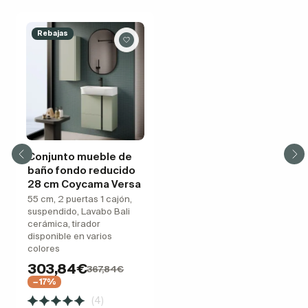
Rebajas
Conjunto mueble de
baño fondo reducido
28 cm Coycama Versa
55 cm, 2 puertas 1 cajón,
suspendido, Lavabo Bali
cerámica, tirador
disponible en varios
colores
303,84€
367,84€
−17%
(4)