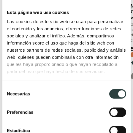
Conjunto mueble de
Conjunto mueble de
baño rústico Bruntec
baño rústico Bruntec
Esta página web usa cookies
Kai
Timor
Las cookies de este sitio web se usan para personalizar
Madera maciza 2 puertas 1
Madera maciza, con patas
2
el contenido y los anuncios, ofrecer funciones de redes
cajón + lavabo de
2 puertas 1 cajón
I
cerámica
d
sociales y analizar el tráfico. Además, compartimos
339,91€
536,13€
c
355,08€
información sobre el uso que haga del sitio web con
554,81€
−37%
−36%
nuestros partners de redes sociales, publicidad y análisis
(7)
web, quienes pueden combinarla con otra información
(12)
que les haya proporcionado o que hayan recopilado a
partir del uso que haya hecho de sus servicios.
Selección
Necesarias
de
consentimiento
Todo Muebles de baño
Preferencias
Muebles de baño
Lavabos
Estadística