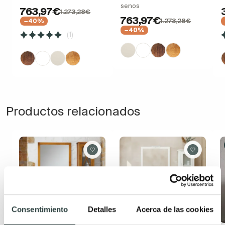
senos
763,97€
1.273,28€
763,97€
1.273,28€
−40%
−40%
(1)
Productos relacionados
Consentimiento
Detalles
Acerca de las cookies