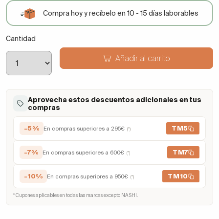
Compra hoy y recíbelo en 10 - 15 días laborables
Cantidad
Añadir al carrito
Aprovecha estos descuentos adicionales en tus
compras
-5%
TM5
En compras superiores a 295€
(*)
-7%
TM7
En compras superiores a 600€
(*)
-10%
TM10
En compras superiores a 950€
(*)
* Cupones aplicables en todas las marcas excepto NASHI.