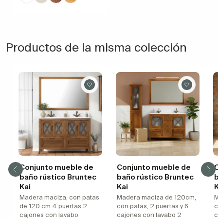
Productos de la misma colección
Conjunto mueble de
Conjunto mueble de
baño rústico Bruntec
baño rústico Bruntec
b
Kai
Kai
K
Madera maciza, con patas
Madera maciza de 120cm,
M
de 120 cm 4 puertas 2
con patas, 2 puertas y 6
c
cajones con lavabo
cajones con lavabo 2
c