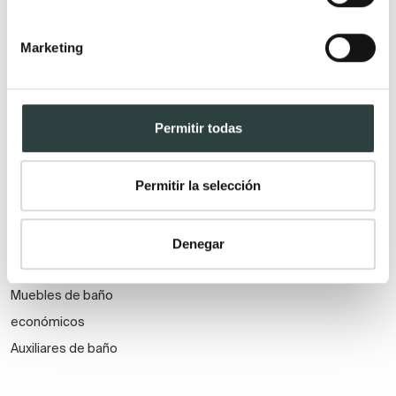
Muebles de baño Modernos
Lavabos modernos
Muebles de baño rústicos y
Lavabos sobre encimera
Marketing
natural
Lavabos baratos
Muebles de baño vintage y
Lavabos pequeños
neoclásicos
Lavabos a medida
Permitir todas
Mueble de baño de madera
Lavabos pedestal
Muebles de baño Salgar
Lavabos encastrados
Permitir la selección
Muebles de baño fondo
Lavabos suspendidos
reducido
Lavabos dobles
Muebles de baño
Denegar
suspendidos
Muebles de baño
económicos
Auxiliares de baño