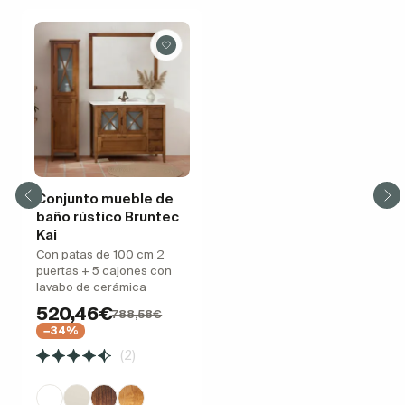
Conjunto mueble de
baño rústico Bruntec
Kai
Con patas de 100 cm 2
puertas + 5 cajones con
lavabo de cerámica
520,46€
788,58€
−34%
(2)