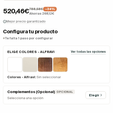
788,58€
−34%
520,46€
Ahorras 268,12€
Mejor precio garantizado
Configura tu producto
Te falta 1 paso por configurar
ELIGE COLORES - ALFRAVI
Ver todas las opciones
Colores - Alfravi:
Sin seleccionar
Complementos (Opcional)
OPCIONAL
Elegir
Selecciona una opción