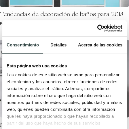
Tendencias de decoración de baños para 2018
Publicada el 6 Noviembre, 2017 por TODOMUEBLES.
Consentimiento
Detalles
Acerca de las cookies
Esta página web usa cookies
Las cookies de este sitio web se usan para personalizar
el contenido y los anuncios, ofrecer funciones de redes
sociales y analizar el tráfico. Además, compartimos
información sobre el uso que haga del sitio web con
nuestros partners de redes sociales, publicidad y análisis
web, quienes pueden combinarla con otra información
que les haya proporcionado o que hayan recopilado a
partir del uso que haya hecho de sus servicios.
Muebles baño de dos senos modernos