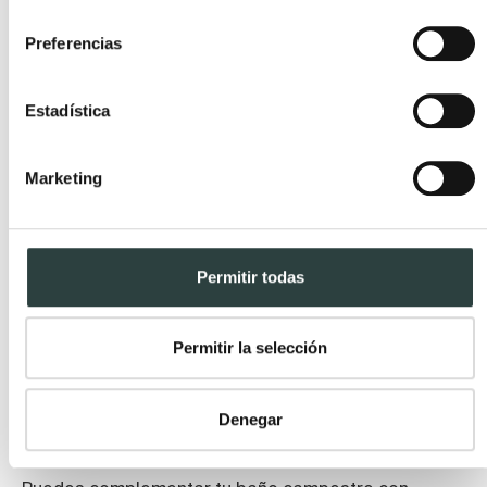
consentimiento
Preferencias
Estadística
Marketing
Permitir todas
Permitir la selección
Denegar
Accesorios y detalles