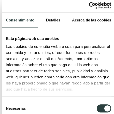
estos combinan genial con las griferías murales.
Espejos de baño y accesorios
Consentimiento
Detalles
Acerca de las cookies
rústicos
Esta página web usa cookies
La estética rústica sigue estando de moda, ahora
más próxima al diseño nórdico o con elementos
Las cookies de este sitio web se usan para personalizar el
contenido y los anuncios, ofrecer funciones de redes
contemporáneos. ¡Fusiona estilos y crea un baño
sociales y analizar el tráfico. Además, compartimos
más cálido y natural
!
información sobre el uso que haga del sitio web con
nuestros partners de redes sociales, publicidad y análisis
Por ejemplo, en un baño rústico no pueden faltar
web, quienes pueden combinarla con otra información que
espejos antiguos
, con el marco de madera o de
les haya proporcionado o que hayan recopilado a partir del
metal envejecido. ¡Son una pieza clave en este
uso que haya hecho de sus servicios.
ambiente!
Selección
Necesarias
de