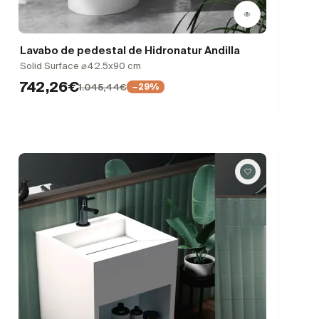
Lavabo de pedestal de Hidronatur Andilla
Solid Surface ⌀42.5x90 cm
742,26€
1.045,44€
−29%