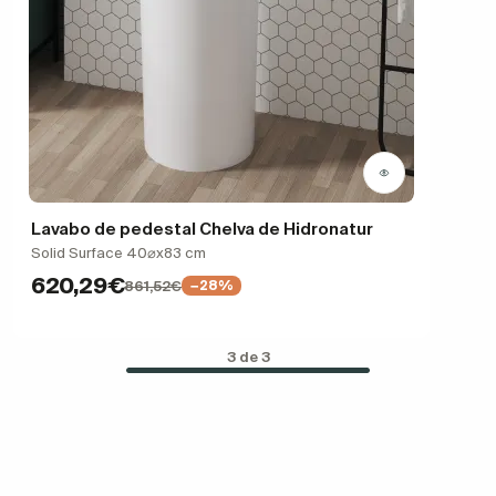
Lavabo de pedestal Chelva de Hidronatur
Solid Surface 40⌀x83 cm
620,29€
861,52€
−28%
3 de 3