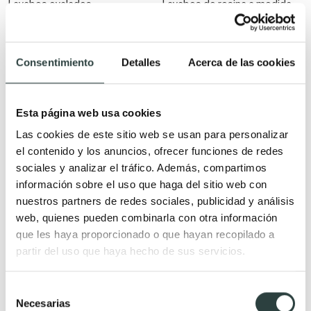
Lavabos ovalados
Lavabos de resina a medida
Lavabo redondo de piedra
Lavabos Solid Surface
Lavabos cuadrados
Lavabos Solid Surface a
Consentimiento
Detalles
Acerca de las cookies
Lavabos de fondo reducido
medida
Lavabos grandes
Lavabos metálicos
Lavabos de madera
Esta página web usa cookies
Lavabos de cemento
Las cookies de este sitio web se usan para personalizar
Lavabos de terrazo
el contenido y los anuncios, ofrecer funciones de redes
sociales y analizar el tráfico. Además, compartimos
información sobre el uso que haga del sitio web con
Tipo de lavabo
Lavabos de piedra natural
nuestros partners de redes sociales, publicidad y análisis
web, quienes pueden combinarla con otra información
Lavabos para baños
Lavabos modernos de piedra
que les haya proporcionado o que hayan recopilado a
pequeños
Lavabo de piedra rectangular
partir del uso que haya hecho de sus servicios.
Lavabos de un seno con dos
Lavabos de piedra natural
grifos
ovalados
Selección
Necesarias
Lavabos sobre encimera
Lavabos de piedra rústicos
de