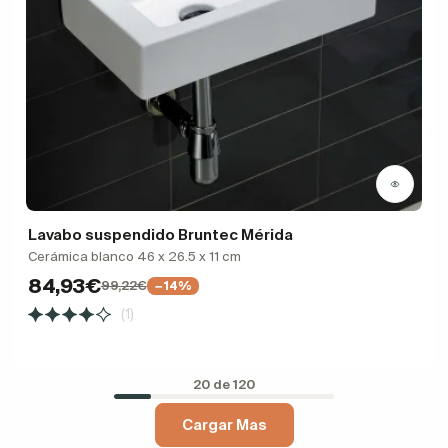
Lavabo suspendido Bruntec Mérida
Cerámica blanco 46 x 26.5 x 11 cm
84,93€
99,22€
−14%
(1)
20 de 120
Cargar Mas