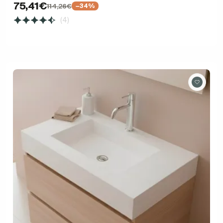
75,41€
114,26€
−34%
(4)