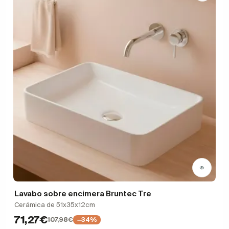
Lavabo sobre encimera Bruntec Tre
Cerámica de 51x35x12cm
71,27€
107,98€
−34%