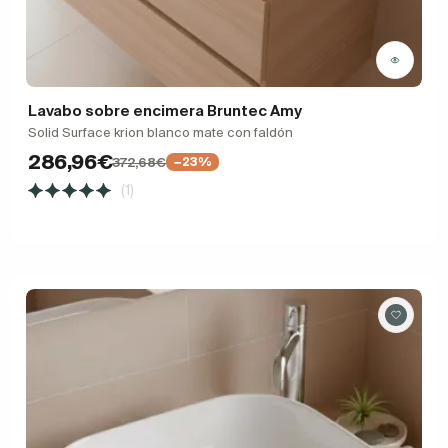
Lavabo sobre encimera Bruntec Amy
Solid Surface krion blanco mate con faldón
286,96€
372,68€
−23%
(1)