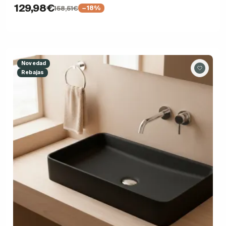
129,98€
158,51€
−18%
Novedad
Rebajas