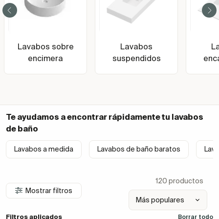
Lavabos sobre
Lavabos
L
encimera
suspendidos
enc
Te ayudamos a encontrar rápidamente tu
lavabos
de baño
Lavabos a medida
Lavabos de baño baratos
Lav
120 productos
Mostrar filtros
Filtros aplicados
Borrar todo