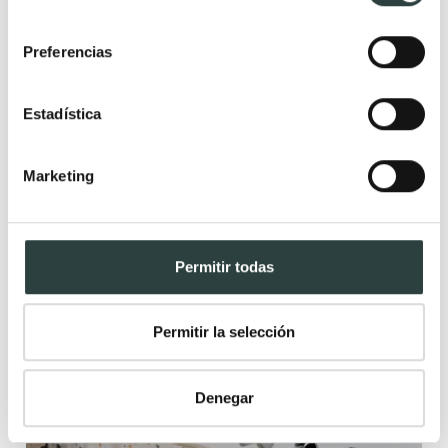
consentimiento
Preferencias
Estadística
Lavabo suspendido Bruntec Illice
Marketing
Solid Surface blanco mate con faldón seno centrado incluye
sistema de soportes. Posibilidad para grifería empotrada
293,76€
481,58€
−39%
Permitir todas
Disponible en varias medidas
Permitir la selección
Denegar