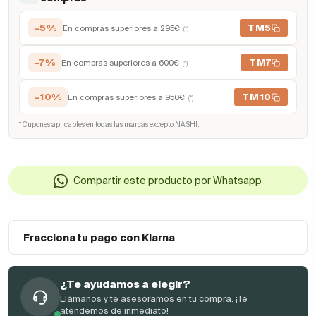
-5%
TM5
En compras superiores a 295€
(*)
-7%
TM7
En compras superiores a 600€
(*)
-10%
TM10
En compras superiores a 950€
(*)
* Cupones aplicables en todas las marcas excepto NASHI.
Compartir este producto por Whatsapp
Fracciona tu pago con Klarna
¿Te ayudamos a elegir?
Llámanos y te asesoramos en tu compra. ¡Te
atendemos de inmediato!