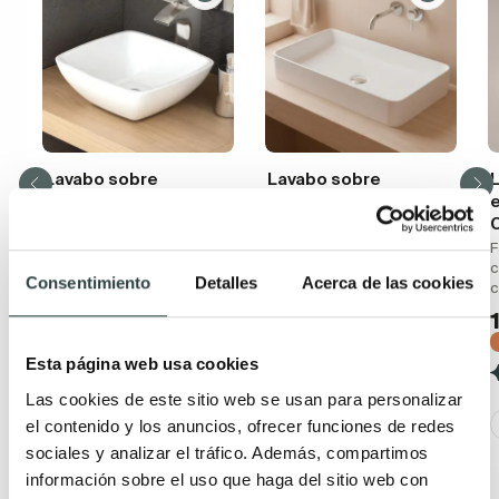
Lavabo sobre
Lavabo sobre
encimera Art and Bath
encimera Bruntec Tre
Aure
Cerámica de 61x35x12 cm
Cerámica blanco brillo 30
F
75,41€
114,26€
x 30 x 11.5 cm
c
−34%
Consentimiento
Detalles
Acerca de las cookies
94,74€
105,27€
(4)
−10%
(5)
Esta página web usa cookies
Las cookies de este sitio web se usan para personalizar
el contenido y los anuncios, ofrecer funciones de redes
sociales y analizar el tráfico. Además, compartimos
información sobre el uso que haga del sitio web con