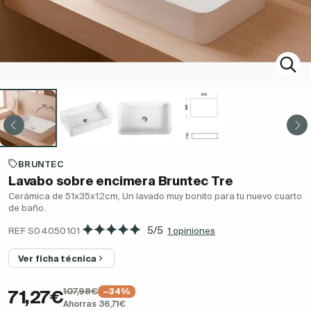
BRUNTEC
Lavabo sobre encimera Bruntec Tre
Cerámica de 51x35x12cm, Un lavado muy bonito para tu nuevo cuarto
de baño.
·
5/5
REF S04050101
1 opiniones
Ver ficha técnica
107,98€
−34%
71,27€
Ahorras 36,71€